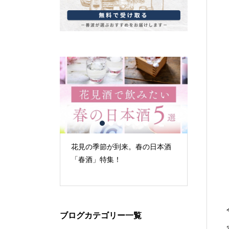
1
2
3
4
5
6
来。春の日本酒
古城の街「犬山」の日本酒
本みりん
みりんの
ブログカテゴリー一覧