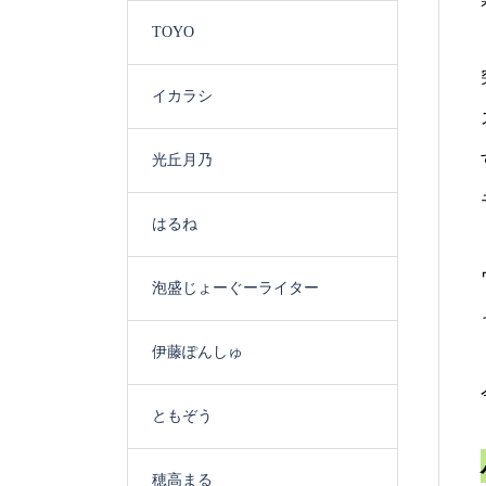
TOYO
イカラシ
光丘月乃
はるね
泡盛じょーぐーライター
伊藤ぽんしゅ
ともぞう
穂高まる