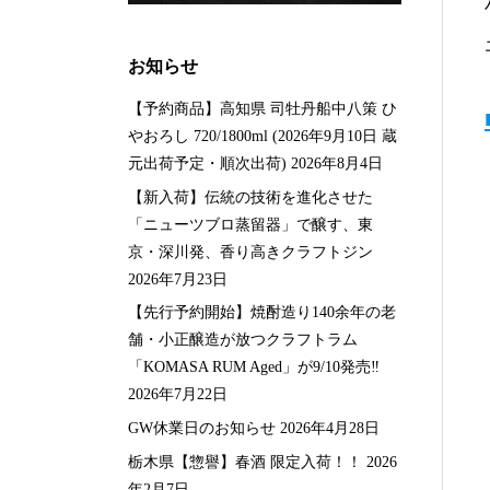
お知らせ
【予約商品】高知県 司牡丹船中八策 ひ
やおろし 720/1800ml (2026年9月10日 蔵
元出荷予定・順次出荷)
2026年8月4日
【新入荷】伝統の技術を進化させた
「ニューツブロ蒸留器」で醸す、東
京・深川発、香り高きクラフトジン
2026年7月23日
【先行予約開始】焼酎造り140余年の老
舗・小正醸造が放つクラフトラム
「KOMASA RUM Aged」が9/10発売‼️
2026年7月22日
GW休業日のお知らせ
2026年4月28日
栃木県【惣譽】春酒 限定入荷！！
2026
年2月7日