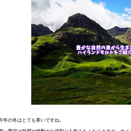
は発酵食品なの？～本
日本酒の賞味期限は？余った日
造り方～
本酒は美容に活用！
今年の冬はとても寒いですね。