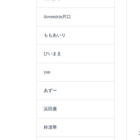
ilovemirin片口
ももあいり
ひいまま
yun
あずー
浜田庸
粋凛華