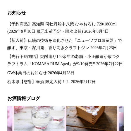
お知らせ
【予約商品】高知県 司牡丹船中八策 ひやおろし 720/1800ml
(2026年9月10日 蔵元出荷予定・順次出荷)
2026年8月4日
【新入荷】伝統の技術を進化させた「ニューツブロ蒸留器」で
醸す、東京・深川発、香り高きクラフトジン
2026年7月23日
【先行予約開始】焼酎造り140余年の老舗・小正醸造が放つク
ラフトラム「KOMASA RUM Aged」が9/10発売‼️
2026年7月22日
GW休業日のお知らせ
2026年4月28日
栃木県【惣譽】春酒 限定入荷！！
2026年2月7日
お酒情報ブログ