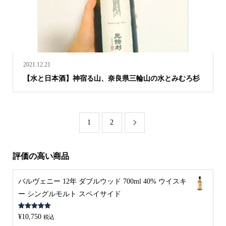
2021.12.21
【水と日本酒】神宿る山、奈良県三輪山の水とみむろ杉
1
2

評価の高い商品
バルヴェニー 12年 ダブルウッド 700ml 40% ウイスキ
ー シングルモルト スペイサイド
5段階中
5.00
¥
10,750
税込
の評価