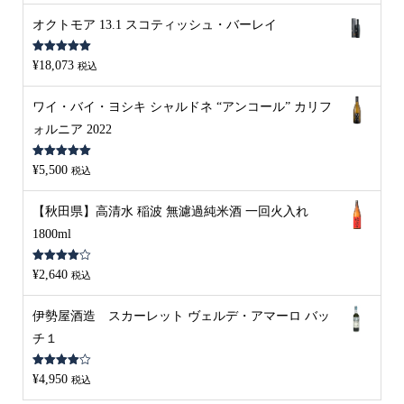
オクトモア 13.1 スコティッシュ・バーレイ
5段階中
5.00
¥
18,073
税込
の評価
ワイ・バイ・ヨシキ シャルドネ “アンコール” カリフ
ォルニア 2022
5段階中
5.00
¥
5,500
税込
の評価
【秋田県】高清水 稲波 無濾過純米酒 一回火入れ
1800ml
5段階中
¥
2,640
税込
4.00
の評
価
伊勢屋酒造 スカーレット ヴェルデ・アマーロ バッ
チ１
5段階中
¥
4,950
税込
4.00
の評
価