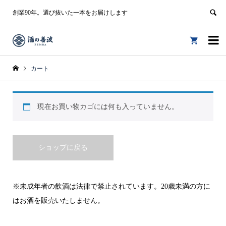
創業90年。選び抜いた一本をお届けします


カート
現在お買い物カゴには何も入っていません。
ショップに戻る
※未成年者の飲酒は法律で禁止されています。20歳未満の方に
はお酒を販売いたしません。