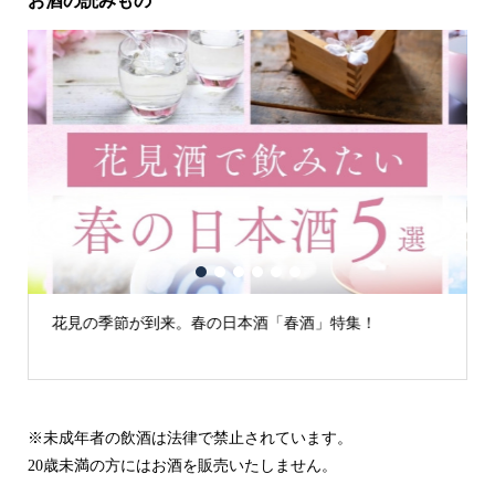
お酒の読みもの
1
2
3
4
5
6
本酒「春酒」特集！
古城の街「犬山」の日本酒
※未成年者の飲酒は法律で禁止されています。
20歳未満の方にはお酒を販売いたしません。