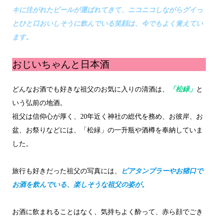
キに注がれたビールが運ばれてきて、ニコニコしながらグイっ
とひと口おいしそうに飲んでいる笑顔は、今でもよく覚えてい
ます。
おじいちゃんと日本酒
どんなお酒でも好きな祖父のお気に入りの清酒は、
「松緑」
と
いう弘前の地酒。
祖父は信仰心が厚く、20年近く神社の総代を務め、お彼岸、お
盆、お祭りなどには、「松緑」の一升瓶や酒樽を奉納していま
した。
旅行も好きだった祖父の写真には、
ビアタンブラーやお猪口で
お酒を飲んでいる、楽しそうな祖父の姿が。
お酒に飲まれることはなく、気持ちよく酔って、赤ら顔でごき