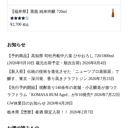
4.00
の評
価
【福井県】黒龍 純米吟醸 720ml
5段階中
¥
2,700
税込
4.00
の評
価
お知らせ
【予約商品】高知県 司牡丹船中八策 ひやおろし 720/1800ml
(2026年9月10日 蔵元出荷予定・順次出荷)
2026年8月4日
【新入荷】伝統の技術を進化させた「ニューツブロ蒸留器」で
醸す、東京・深川発、香り高きクラフトジン
2026年7月23日
【先行予約開始】焼酎造り140余年の老舗・小正醸造が放つク
ラフトラム「KOMASA RUM Aged」が9/10発売‼️
2026年7月22日
GW休業日のお知らせ
2026年4月28日
栃木県【惣譽】春酒 限定入荷！！
2026年2月7日