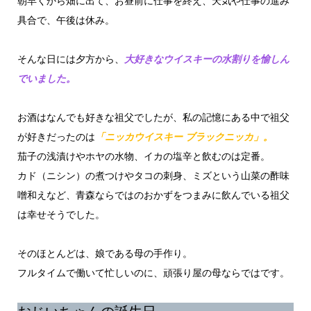
朝早くから畑に出て、お昼前に仕事を終え、天気や仕事の進み
具合で、午後は休み。
そんな日には夕方から、
大好きなウイスキーの水割りを愉しん
でいました。
お酒はなんでも好きな祖父でしたが、私の記憶にある中で祖父
が好きだったのは
「ニッカウイスキー ブラックニッカ」。
茄子の浅漬けやホヤの水物、イカの塩辛と飲むのは定番。
カド（ニシン）の煮つけやタコの刺身、ミズという山菜の酢味
噌和えなど、青森ならではのおかずをつまみに飲んでいる祖父
は幸せそうでした。
そのほとんどは、娘である母の手作り。
フルタイムで働いて忙しいのに、頑張り屋の母ならではです。