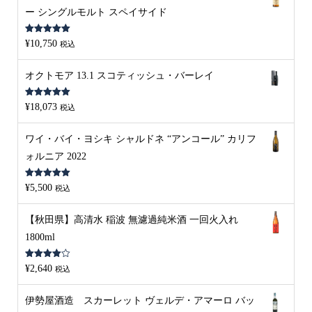
ー シングルモルト スペイサイド
5段階中
5.00
¥
10,750
税込
の評価
オクトモア 13.1 スコティッシュ・バーレイ
5段階中
5.00
¥
18,073
税込
の評価
ワイ・バイ・ヨシキ シャルドネ “アンコール” カリフ
ォルニア 2022
5段階中
5.00
¥
5,500
税込
の評価
【秋田県】高清水 稲波 無濾過純米酒 一回火入れ
1800ml
5段階中
¥
2,640
税込
4.00
の評
価
伊勢屋酒造 スカーレット ヴェルデ・アマーロ バッ