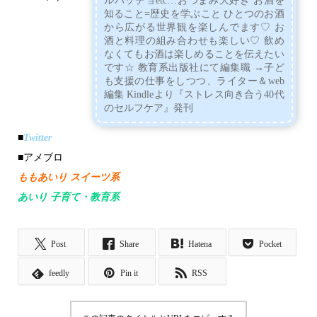
ルパッチョetc…おつまみ大好き お酒を
知ること=歴史を学ぶこと ひとつのお酒
から広がる世界観を楽しんでます♡ お
酒と料理の組み合わせも楽しい♡ 飲め
なくてもお酒は楽しめることを伝えたい
です☆ 教育系出版社にて編集職 →子ど
も支援の仕事をしつつ、ライター＆web
編集 Kindleより『ストレス向き合う40代
のセルフケア』発刊
■
Twitter
■アメブロ
ももあいり スイーツ系
あいり 子育て・教育系
Post
Share
Hatena
Pocket
feedly
Pin it
RSS