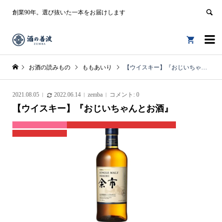
創業90年。選び抜いた一本をお届けします


お酒の読みもの
ももあいり
【ウイスキー】『おじいちゃんとお酒』
2021.08.05
2022.06.14
zemba
コメント:
0
【ウイスキー】『おじいちゃんとお酒』