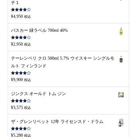
チ１
5段階中
¥
4,950
税込
4.00
の評
価
バスカー 緑ラベル 700ml 40%
5段階中
¥
2,950
税込
4.00
の評
価
テーレンペリ クロ 500ml 5.7% ウイスキー シングルモ
ルト フィンランド
5段階中
¥
9,900
税込
4.00
の評
価
ジンクス オールド トム ジン
5段階中
¥
3,575
税込
4.00
の評
価
ザ・グレンリベット 12年 ライセンスド・ドラム
5段階中
¥
5,280
税込