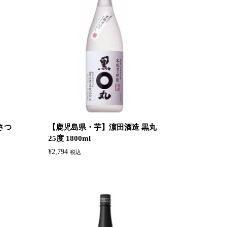
さつ
【鹿児島県・芋】濵田酒造 黒丸
25度 1800ml
¥
2,794
税込