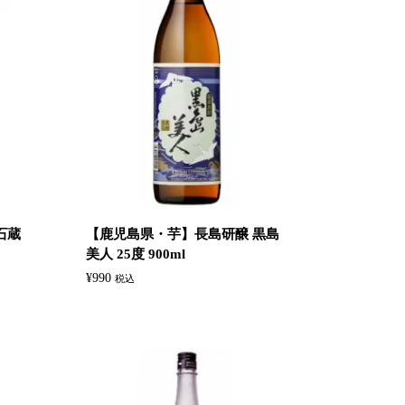
石蔵
【鹿児島県・芋】長島研醸 黒島
美人 25度 900ml
¥
990
税込