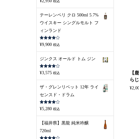
¥
2,950
税込
4.00
の評
価
テーレンペリ クロ 500ml 5.7%
ウイスキー シングルモルト フ
ィンランド
5段階中
¥
9,900
税込
4.00
の評
価
ジンクス オールド トム ジン
5段階中
¥
3,575
【鹿
税込
4.00
の評
価
らじま
ザ・グレンリベット 12年 ライ
¥
2,0
センスド・ドラム
5段階中
¥
5,280
税込
4.00
の評
価
【福井県】黒龍 純米吟醸
720ml