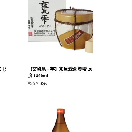
くじ
【宮崎県・芋】京屋酒造 甕雫 20
度 1800ml
¥
5,940
税込