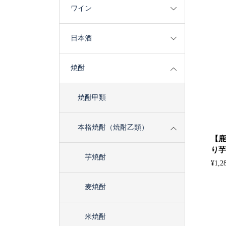
ワイン
日本酒
焼酎
焼酎甲類
本格焼酎（焼酎乙類）
【鹿
り芋 
芋焼酎
¥
1,2
麦焼酎
米焼酎