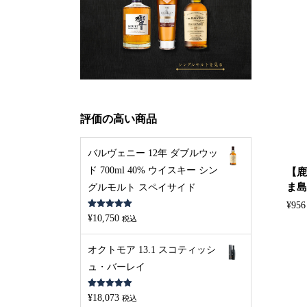
評価の高い商品
バルヴェニー 12年 ダブルウッ
ド 700ml 40% ウイスキー シン
【鹿
ま島美
グルモルト スペイサイド
¥
956
5段階中
5.00
¥
10,750
税込
の評価
オクトモア 13.1 スコティッシ
ュ・バーレイ
5段階中
5.00
¥
18,073
税込
の評価