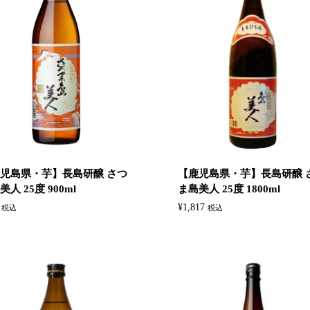
児島県・芋】長島研醸 さつ
【鹿児島県・芋】長島研醸 
人 25度 900ml
ま島美人 25度 1800ml
¥
1,817
税込
税込