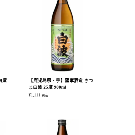
白露
【鹿児島県・芋】‎薩摩酒造 さつ
ま白波 25度 900ml
¥
1,111
税込