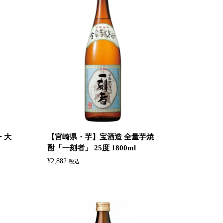
 大
【宮崎県・芋】‎宝酒造 全量芋焼
酎「一刻者」 25度 1800ml
¥
2,882
税込