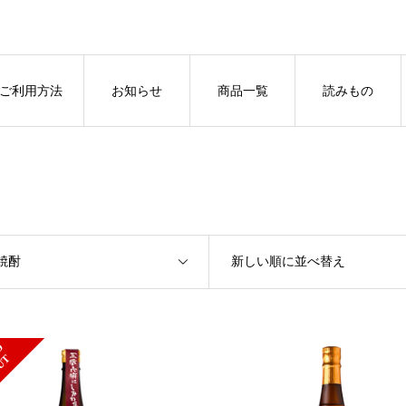
ご利用方法
お知らせ
商品一覧
読みもの
焼酎
新しい順に並べ替え
S
L
D
O
U
O
T