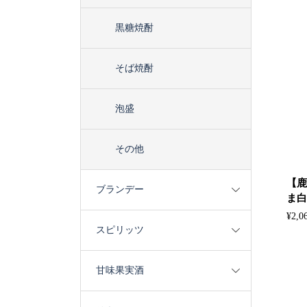
黒糖焼酎
そば焼酎
泡盛
その他
【鹿
ブランデー
ま白波
¥
2,0
スピリッツ
甘味果実酒