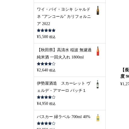
ワイ・バイ・ヨシキ シャルド
ネ “アンコール” カリフォルニ
ア 2022
5段階中
5.00
¥
5,500
税込
の評価
【秋田県】高清水 稲波 無濾過
純米酒 一回火入れ 1800ml
5段階中
【長
¥
2,640
税込
4.00
の評
価
度 9
伊勢屋酒造 スカーレット ヴ
¥
1,2
ェルデ・アマーロ バッチ１
5段階中
¥
4,950
税込
4.00
の評
価
バスカー 緑ラベル 700ml 40%
5段階中