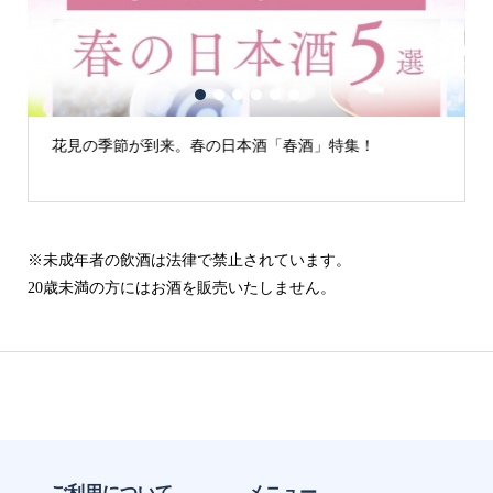
1
2
3
4
5
6
特集！
古城の街「犬山」の日本酒
※未成年者の飲酒は法律で禁止されています。
20歳未満の方にはお酒を販売いたしません。
ご利用について
メニュー