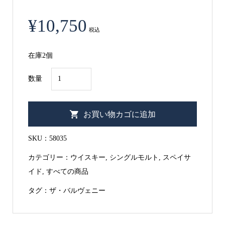
¥
10,750
税込
在庫2個
バ
数量
ル
ヴ
お買い物カゴに追加
ェ
ニ
SKU：
58035
ー
カテゴリー：
ウイスキー
,
シングルモルト
,
スペイサ
12
イド
,
すべての商品
年
ダ
タグ：
ザ・バルヴェニー
ブ
ル