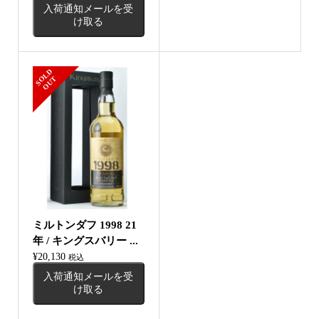
入荷通知メールを受
け取る
S
L
D
O
U
O
T
ミルトンダフ 1998 21
年 / キングスバリー ...
¥
20,130
税込
入荷通知メールを受
け取る