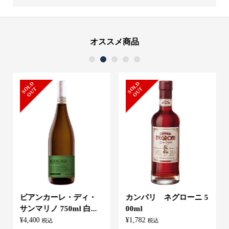
オススメ商品
1
2
3
4
5
S
L
D
O
U
S
L
D
O
U
O
T
O
T
ビアンカーレ・ディ・
カンパリ ネグローニ 5
サンマリノ 750ml 白...
00ml
¥
4,400
¥
1,782
税込
税込