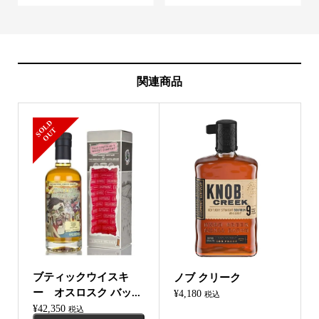
関連商品
S
L
D
O
U
O
T
ブティックウイスキ
ノブ クリーク
ー オスロスク バッ...
¥
4,180
税込
¥
42,350
税込