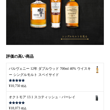
評価の高い商品
バルヴェニー 12年 ダブルウッド 700ml 40% ウイスキ
ー シングルモルト スペイサイド
5段階中
5.00
¥
10,750
税込
の評価
オクトモア 13.1 スコティッシュ・バーレイ
5段階中
5.00
¥
18,073
税込