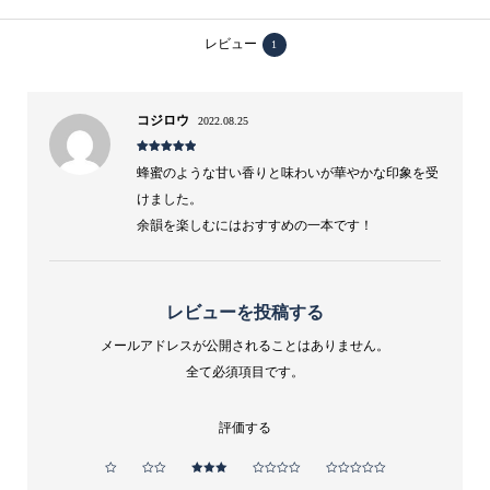
ウ
ッ
レビュー
1
ド
700ml
コジロウ
2022.08.25
40%
ウ
5段階中
5
の
蜂蜜のような甘い香りと味わいが華やかな印象を受
評価
イ
けました。
ス
余韻を楽しむにはおすすめの一本です！
キ
ー
レビューを投稿する
シ
ン
メールアドレスが公開されることはありません。
全て必須項目です。
グ
ル
評価する
モ
ル