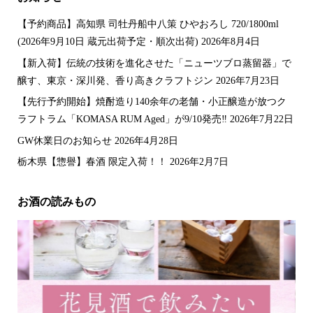
【予約商品】高知県 司牡丹船中八策 ひやおろし 720/1800ml
(2026年9月10日 蔵元出荷予定・順次出荷)
2026年8月4日
【新入荷】伝統の技術を進化させた「ニューツブロ蒸留器」で
醸す、東京・深川発、香り高きクラフトジン
2026年7月23日
【先行予約開始】焼酎造り140余年の老舗・小正醸造が放つク
ラフトラム「KOMASA RUM Aged」が9/10発売‼️
2026年7月22日
GW休業日のお知らせ
2026年4月28日
栃木県【惣譽】春酒 限定入荷！！
2026年2月7日
お酒の読みもの