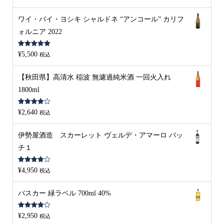
の評価
ワイ・バイ・ヨシキ シャルドネ “アンコール” カリフ
ォルニア 2022
5段階中
5.00
¥
5,500
税込
の評価
【秋田県】高清水 稲波 無濾過純米酒 一回火入れ
1800ml
5段階中
¥
2,640
税込
4.00
の評
価
伊勢屋酒造 スカーレット ヴェルデ・アマーロ バッ
チ１
5段階中
¥
4,950
税込
4.00
の評
価
バスカー 緑ラベル 700ml 40%
5段階中
¥
2,950
税込
4.00
の評