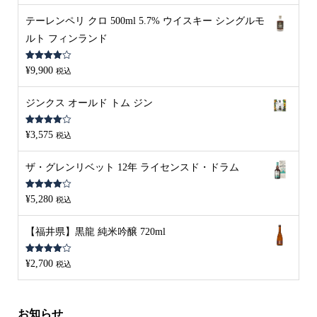
価
テーレンペリ クロ 500ml 5.7% ウイスキー シングルモ
ルト フィンランド
5段階中
¥
9,900
税込
4.00
の評
価
ジンクス オールド トム ジン
5段階中
¥
3,575
税込
4.00
の評
価
ザ・グレンリベット 12年 ライセンスド・ドラム
5段階中
¥
5,280
税込
4.00
の評
価
【福井県】黒龍 純米吟醸 720ml
5段階中
¥
2,700
税込
4.00
の評
価
お知らせ