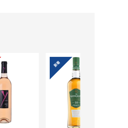
S
L
D
O
U
新着
O
T