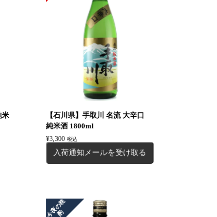
純米
【石川県】手取川 名流 大辛口
純米酒 1800ml
¥
3,300
税込
入荷通知メールを受け取る
今
夜
の
晩
酌