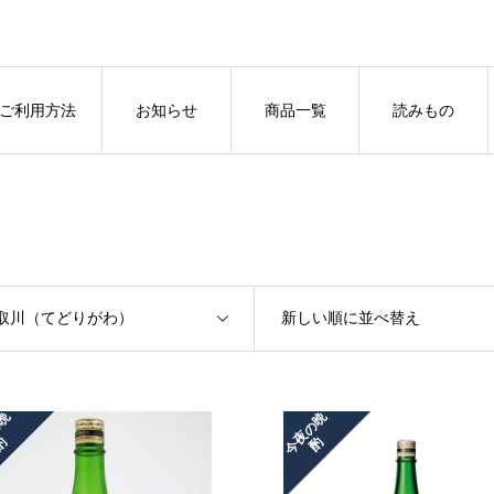
ご利用方法
お知らせ
商品一覧
読みもの
取川（てどりがわ）
新しい順に並べ替え
今
夜
の
晩
今
夜
の
晩
酌
酌