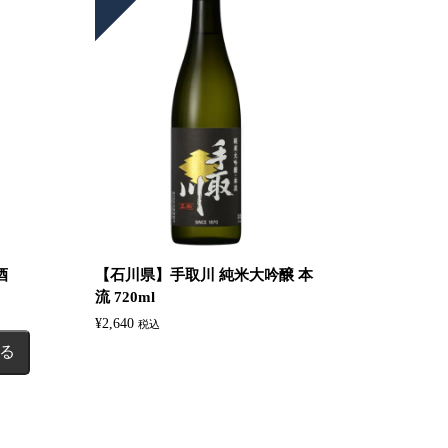
米酒
【石川県】手取川 純米大吟醸 本
流 720ml
¥
2,640
税込
る