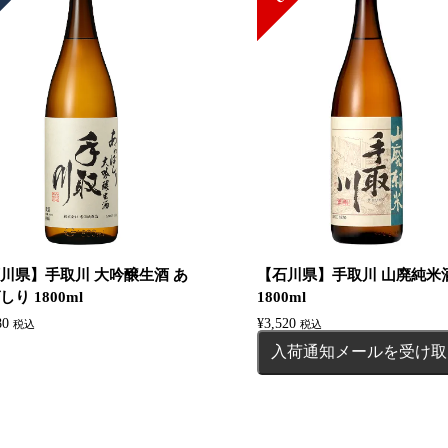
川県】手取川 大吟醸生酒 あ
【石川県】手取川 山廃純
しり 1800ml
1800ml
80
¥
3,520
税込
税込
入荷通知メールを受け取