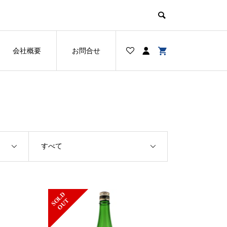
会社概要
お問合せ
すべて
S
L
D
O
U
O
T