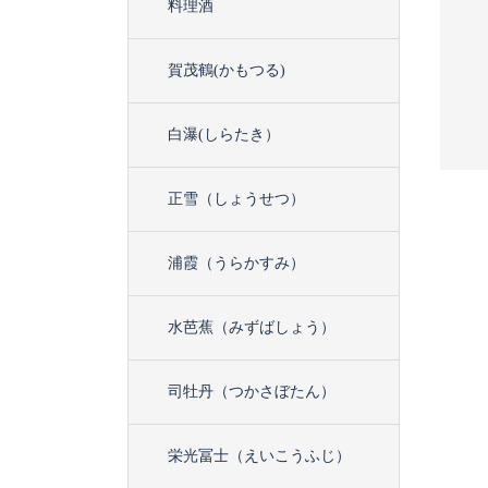
料理酒
・バランス ピノ・ノワ
【北海道】大雪乃蔵 絹雪 純
 ヴァレ・デル・ビオビ...
米吟醸 1800ml
賀茂鶴(かもつる)
¥
2,768
税込
税込
白瀑(しらたき）
正雪（しょうせつ）
浦霞（うらかすみ）
水芭蕉（みずばしょう）
司牡丹（つかさぼたん）
栄光冨士（えいこうふじ）