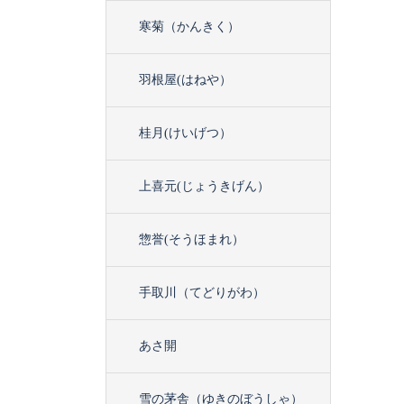
寒菊（かんきく）
羽根屋(はねや）
桂月(けいげつ）
上喜元(じょうきげん）
惣誉(そうほまれ）
手取川（てどりがわ）
あさ開
雪の茅舎（ゆきのぼうしゃ）