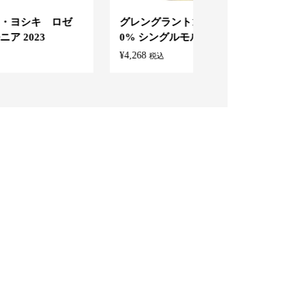
ゼ
グレングラント10年 700ml 4
保護中: 特定商品 26
0% シングルモルト ウイス...
¥
16,500
税込
¥
4,268
税込