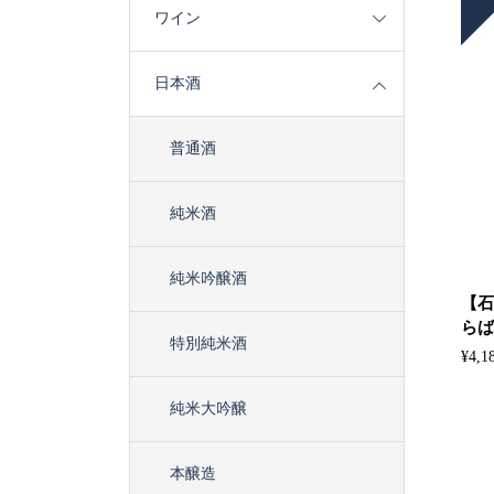
ワイン
日本酒
普通酒
純米酒
純米吟醸酒
【石
らば
特別純米酒
¥
4,1
純米大吟醸
本醸造