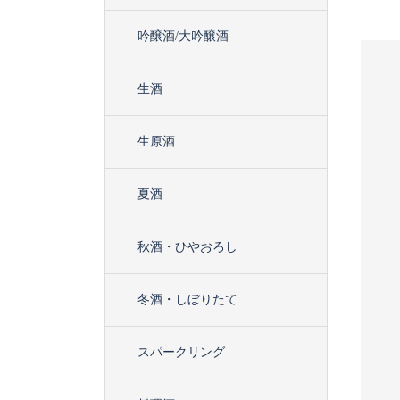
吟醸酒/大吟醸酒
生酒
生原酒
S
L
D
O
U
S
L
D
O
U
夏酒
O
T
O
T
秋酒・ひやおろし
冬酒・しぼりたて
スパークリング