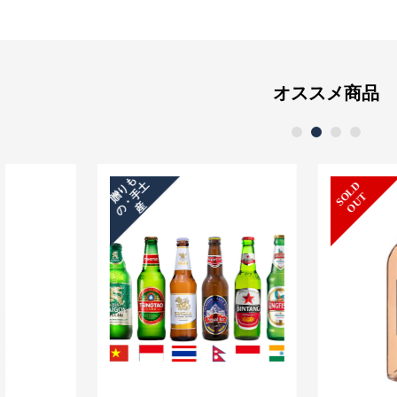
オススメ商品
1
2
3
4
贈
り
も
の
・
手
土
S
L
D
O
U
O
T
産