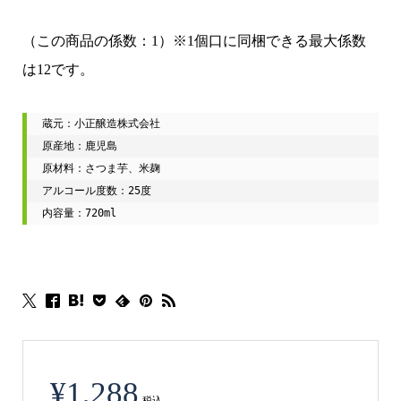
（この商品の係数：1）※1個口に同梱できる最大係数
は12です。
蔵元：小正醸造株式会社

原産地：鹿児島

原材料：さつま芋、米麹

アルコール度数：25度

内容量：720ml
¥
1,288
税込