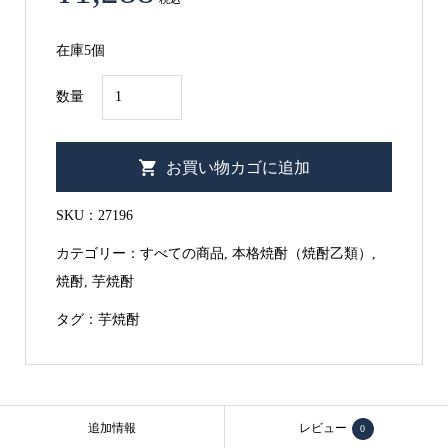
在庫5個
【鹿
数量
児
島
お買い物カゴに追加
県・
芋】
SKU：
27196
サ
カテゴリー：
すべての商品
,
本格焼酎（焼酎乙類）
,
ッ
焼酎
,
芋焼酎
ポ
ロ
タグ：
芋焼酎
か
ら
り
芋
追加情報
レビュー
0