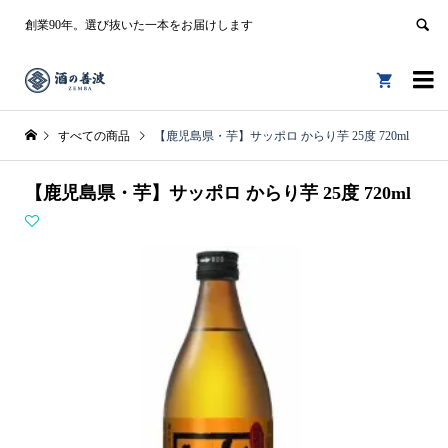
創業90年。選び抜いた一本をお届けします


すべての商品
【鹿児島県・芋】サッポロ からり芋 25度 720ml
【鹿児島県・芋】サッポロ からり芋 25度 720ml