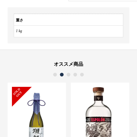
25
度
720ml
重さ
個
1 kg
オススメ商品
1
2
3
4
5
S
L
D
O
U
O
T