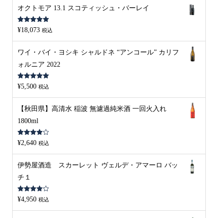
オクトモア 13.1 スコティッシュ・バーレイ
5段階中
5.00
¥
18,073
税込
の評価
ワイ・バイ・ヨシキ シャルドネ “アンコール” カリフ
ォルニア 2022
5段階中
5.00
¥
5,500
税込
の評価
【秋田県】高清水 稲波 無濾過純米酒 一回火入れ
1800ml
5段階中
¥
2,640
税込
4.00
の評
価
伊勢屋酒造 スカーレット ヴェルデ・アマーロ バッ
チ１
5段階中
¥
4,950
税込
4.00
の評
価