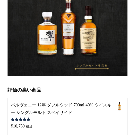
評価の高い商品
バルヴェニー 12年 ダブルウッド 700ml 40% ウイスキ
ー シングルモルト スペイサイド
5段階中
5.00
¥
10,750
税込
の評価