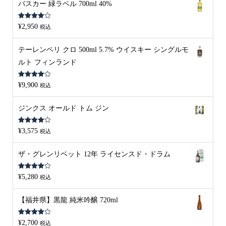
バスカー 緑ラベル 700ml 40%
5段階中
¥
2,950
税込
4.00
の評
価
テーレンペリ クロ 500ml 5.7% ウイスキー シングルモ
ルト フィンランド
5段階中
¥
9,900
税込
4.00
の評
価
ジンクス オールド トム ジン
5段階中
¥
3,575
税込
4.00
の評
価
ザ・グレンリベット 12年 ライセンスド・ドラム
5段階中
¥
5,280
税込
4.00
の評
価
【福井県】黒龍 純米吟醸 720ml
5段階中
¥
2,700
税込