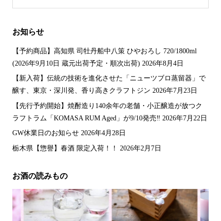
4.00
の評
価
お知らせ
【予約商品】高知県 司牡丹船中八策 ひやおろし 720/1800ml
(2026年9月10日 蔵元出荷予定・順次出荷)
2026年8月4日
【新入荷】伝統の技術を進化させた「ニューツブロ蒸留器」で
醸す、東京・深川発、香り高きクラフトジン
2026年7月23日
【先行予約開始】焼酎造り140余年の老舗・小正醸造が放つク
ラフトラム「KOMASA RUM Aged」が9/10発売‼️
2026年7月22日
GW休業日のお知らせ
2026年4月28日
栃木県【惣譽】春酒 限定入荷！！
2026年2月7日
お酒の読みもの