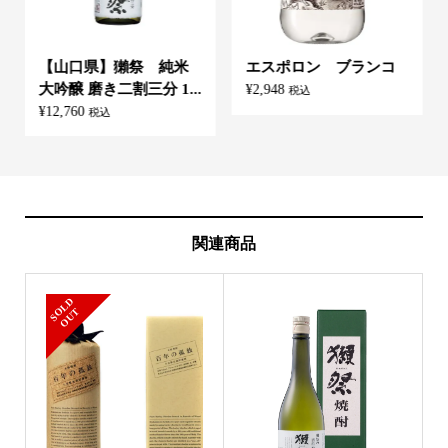
【山口県】獺祭 純米
エスポロン ブランコ
大吟醸 磨き二割三分 1...
¥
2,948
税込
¥
12,760
税込
関連商品
S
L
D
O
U
O
T