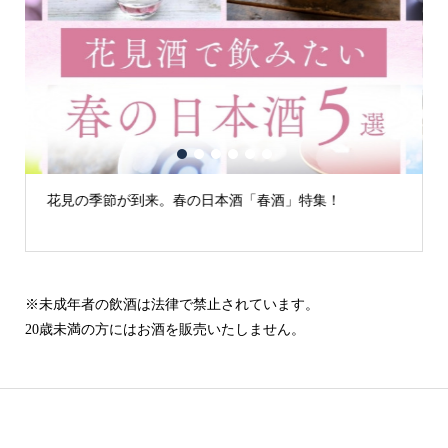
1
2
3
4
5
6
来。春の日本酒「春酒」特集！
古城の街「犬山」の日
※未成年者の飲酒は法律で禁止されています。
20歳未満の方にはお酒を販売いたしません。