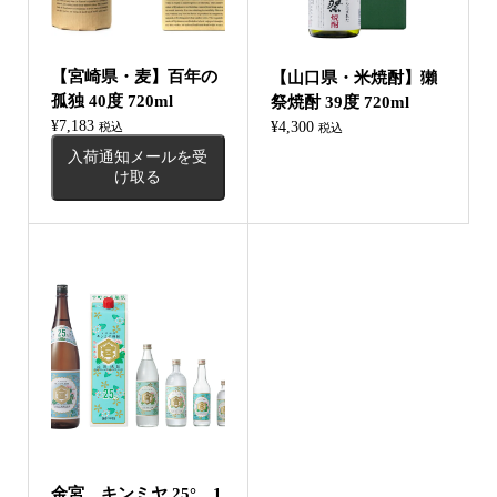
【宮崎県・麦】百年の
【山口県・米焼酎】獺
孤独 40度 720ml
祭焼酎 39度 720ml
¥
7,183
¥
4,300
税込
税込
入荷通知メールを受
け取る
金宮 キンミヤ 25° 1