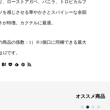
り、ローストアガベ、バニラ、トロピカルフ
ツを感じさせる華やかさとスパイシーな余韻
さが特徴。カクテルに最適。
の商品の係数：1）※1個口に同梱できる最大
は12です。
オススメ商品
1
2
3
4