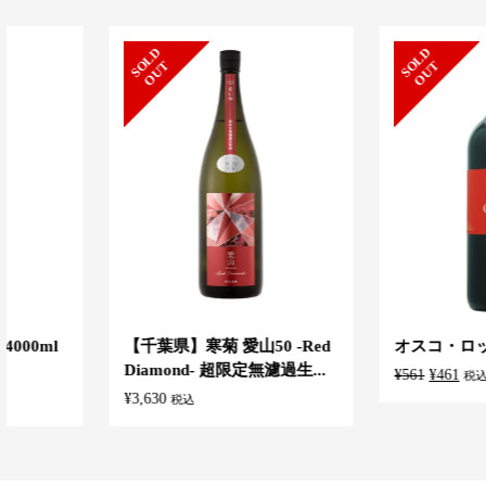
S
L
D
O
U
S
L
D
O
U
O
T
O
T
【千葉県】寒菊 愛山50 -Red
オスコ・ロッソ
Diamond- 超限定無濾過生...
元
現
¥
561
¥
461
税込
¥
3,630
税込
の
在
価
の
格
価
は
格