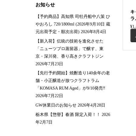
お知らせ
キ
【予約商品】高知県 司牡丹船中八策 ひ
ラ
やおろし 720/1800ml (2026年9月10日 蔵
¥
1
元出荷予定・順次出荷)
2026年8月4日
【新入荷】伝統の技術を進化させた
「ニューツブロ蒸留器」で醸す、東
京・深川発、香り高きクラフトジン
2026年7月23日
【先行予約開始】焼酎造り140余年の老
舗・小正醸造が放つクラフトラム
「KOMASA RUM Aged」が9/10発売‼️
2026年7月22日
GW休業日のお知らせ
2026年4月28日
栃木県【惣譽】春酒 限定入荷！！
2026
年2月7日