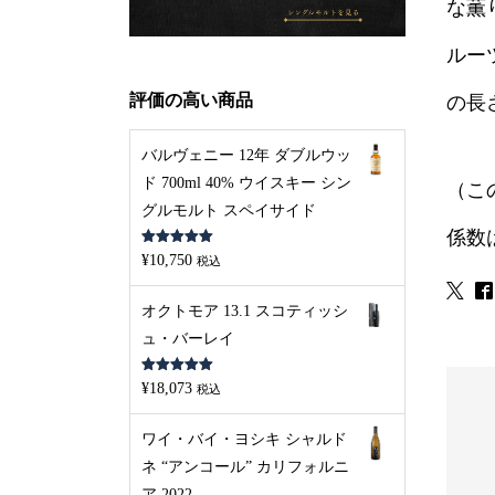
な薫
ルー
評価の高い商品
の長
バルヴェニー 12年 ダブルウッ
ド 700ml 40% ウイスキー シン
（こ
グルモルト スペイサイド
係数
5段階中
5.00
¥
10,750
税込
の評価
オクトモア 13.1 スコティッシ
ュ・バーレイ
5段階中
5.00
¥
18,073
税込
の評価
ワイ・バイ・ヨシキ シャルド
ネ “アンコール” カリフォルニ
ア 2022