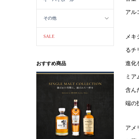
アル
その他
メキ
SALE
るチ
進化
おすすめ商品
ミア
含ん
端の
アメ