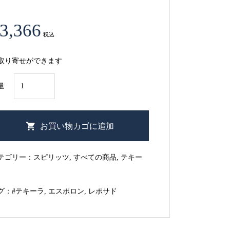
3,366
税込
取り寄せができます
エ
量
ス
ポ
ロ
お買い物カゴに追加
ン
レ
テゴリー：
スピリッツ
,
すべての商品
,
テキー
ポ
サ
グ：
#テキーラ
,
エスポロン
,
レポサド
ド
個