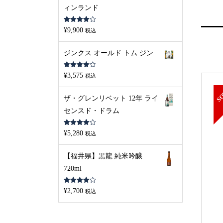
ィンランド
5段階中
¥
9,900
税込
4.00
の評
価
ジンクス オールド トム ジン
5段階中
¥
3,575
税込
4.00
の評
価
ザ・グレンリベット 12年 ライ
センスド・ドラム
5段階中
¥
5,280
税込
4.00
の評
価
【福井県】黒龍 純米吟醸
720ml
5段階中
¥
2,700
税込
4.00
の評
価