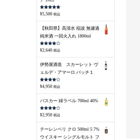
5段階中
5.00
¥
5,500
税込
S
L
D
O
U
の評価
O
T
【秋田県】高清水 稲波 無濾過
純米酒 一回火入れ 1800ml
5段階中
¥
2,640
税込
4.00
の評
価
伊勢屋酒造 スカーレット ヴ
ェルデ・アマーロ バッチ１
5段階中
¥
4,950
税込
4.00
の評
価
ンファークラス 12年 70
金宮「好きやねん」 4000ml
バスカー 緑ラベル 700ml 40%
 43％
ペットボトル 25%
5段階中
¥
2,950
20
¥
3,410
税込
税込
税込
4.00
の評
価
テーレンペリ クロ 500ml 5.7%
ウイスキー シングルモルト フ