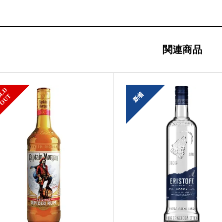
¥561
は
で
¥461
し
で
関連商品
た。
す。
S
L
D
O
U
新着
O
T