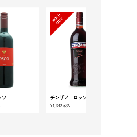
S
L
D
O
U
S
L
D
O
U
O
T
O
T
チンザノ ロッソ
トリスハイボール 3
( 350ml×24本 )
¥
1,342
税込
¥
4,300
税込