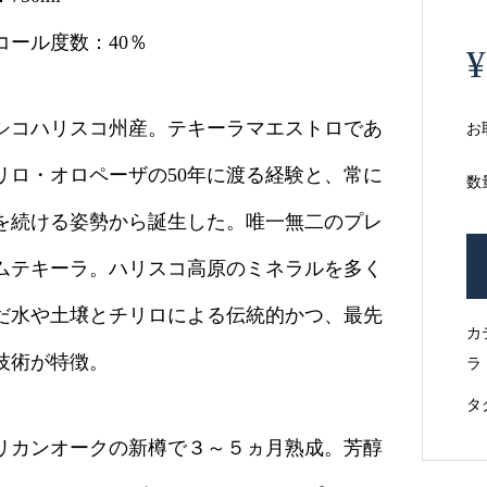
コール度数：40％
¥
シコハリスコ州産。テキーラマエストロであ
お
リロ・オロペーザの50年に渡る経験と、常に
数
を続ける姿勢から誕生した。唯一無二のプレ
ムテキーラ。ハリスコ高原のミネラルを多く
だ水や土壌とチリロによる伝統的かつ、最先
カ
技術が特徴。
ラ
タ
リカンオークの新樽で３～５ヵ月熟成。芳醇