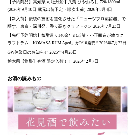
【予約商品】高知県 司牡丹船中八策 ひやおろし 720/1800ml
(2026年9月10日 蔵元出荷予定・順次出荷)
2026年8月4日
【新入荷】伝統の技術を進化させた「ニューツブロ蒸留器」で
醸す、東京・深川発、香り高きクラフトジン
2026年7月23日
【先行予約開始】焼酎造り140余年の老舗・小正醸造が放つク
ラフトラム「KOMASA RUM Aged」が9/10発売‼️
2026年7月22日
GW休業日のお知らせ
2026年4月28日
栃木県【惣譽】春酒 限定入荷！！
2026年2月7日
お酒の読みもの