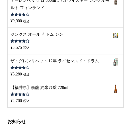
テーレンペリ クロ 500ml 5.7% ウイスキー シングルモ
ルト フィンランド
5段階中
¥
9,900
税込
4.00
の評
価
ジンクス オールド トム ジン
5段階中
¥
3,575
税込
4.00
の評
価
ザ・グレンリベット 12年 ライセンスド・ドラム
5段階中
¥
5,280
税込
4.00
の評
価
【福井県】黒龍 純米吟醸 720ml
5段階中
¥
2,700
税込
4.00
の評
価
お知らせ