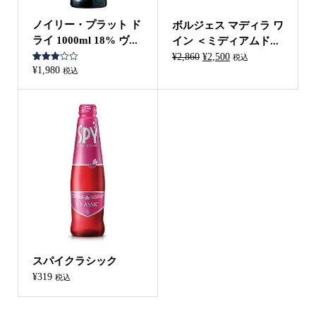
ノイリー・プラット ド
ボルジェス マディラ ワ
ライ 1000ml 18% ヴ...
イン ＜ミディアムド...
元
現
¥
2,860
¥
2,500
税込
1
件の利
¥
1,980
の
在
税込
用者評
価
の
価に基
づく5
格
価
段階評
価のう
は
格
ち、
3.00
点
¥2,860
は
で
¥2,500
し
で
た。
す。
スパイクラシック
¥
319
税込