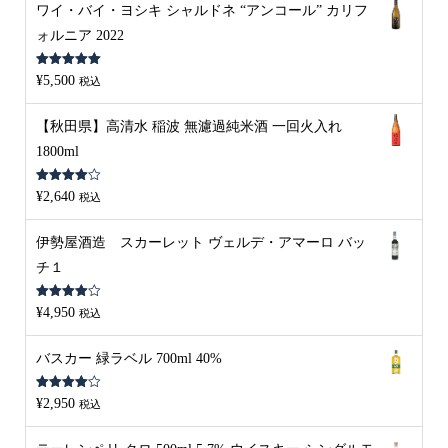
ワイ・バイ・ヨシキ シャルドネ “アンコール” カリフ
ォルニア 2022
5段階中
5.00
¥
5,500
税込
の評価
【秋田県】高清水 稲波 無濾過純米酒 一回火入れ
1800ml
5段階中
¥
2,640
税込
4.00
の評
価
伊勢屋酒造 スカーレット ヴェルデ・アマーロ バッ
チ１
5段階中
¥
4,950
税込
4.00
の評
価
バスカー 緑ラベル 700ml 40%
5段階中
¥
2,950
税込
4.00
の評
価