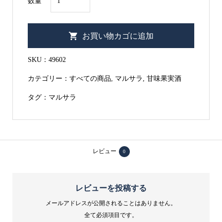
数量
ッ
レ
お買い物カゴに追加
グ
リ
SKU：
49602
ー
カテゴリー：
すべての商品
,
マルサラ
,
甘味果実酒
ノ
マ
タグ：
マルサラ
ル
サ
ラ
ス
レビュー
0
ー
ペ
レビューを投稿する
リ
メールアドレスが公開されることはありません。
オ
全て必須項目です。
ー