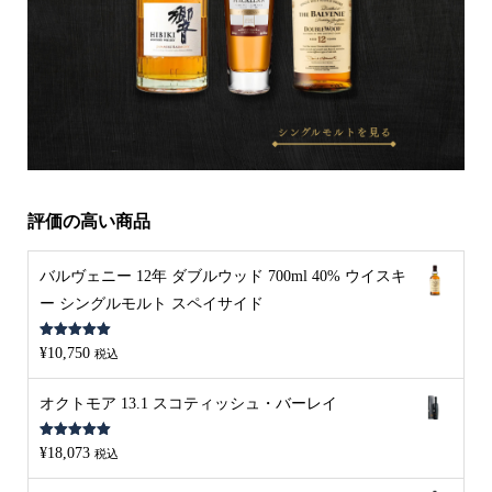
評価の高い商品
バルヴェニー 12年 ダブルウッド 700ml 40% ウイスキ
ー シングルモルト スペイサイド
5段階中
5.00
¥
10,750
税込
の評価
オクトモア 13.1 スコティッシュ・バーレイ
5段階中
5.00
¥
18,073
税込
の評価