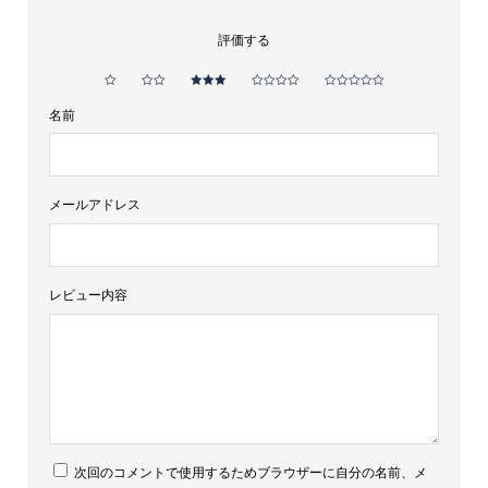
レ
評価する
ガ
リ
バ
名前
ル
デ
ィ
メールアドレス
ド
ル
レビュー内容
チ
ェ
750ml
18%
個
次回のコメントで使用するためブラウザーに自分の名前、メ