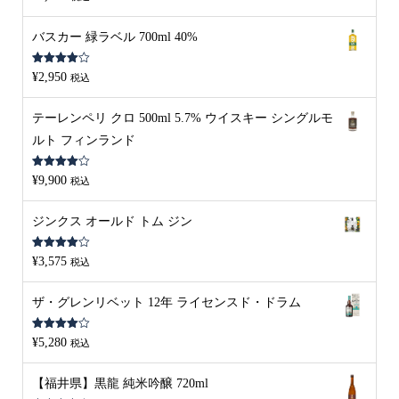
4.00
の評
価
バスカー 緑ラベル 700ml 40%
5段階中
¥
2,950
税込
4.00
の評
価
テーレンペリ クロ 500ml 5.7% ウイスキー シングルモ
ルト フィンランド
5段階中
¥
9,900
税込
4.00
の評
価
ジンクス オールド トム ジン
5段階中
¥
3,575
税込
4.00
の評
価
ザ・グレンリベット 12年 ライセンスド・ドラム
5段階中
¥
5,280
税込
4.00
の評
価
【福井県】黒龍 純米吟醸 720ml