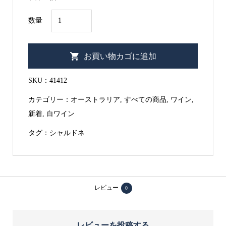
メ
数量
タ
ル
お買い物カゴに追加
ク
ラ
SKU：
41412
シ
カテゴリー：
オーストラリア
,
すべての商品
,
ワイン
,
ッ
新着
,
白ワイン
ク
シ
タグ：
シャルドネ
ャ
ル
ド
ネ
レビュー
0
750ml
個
レビューを投稿する