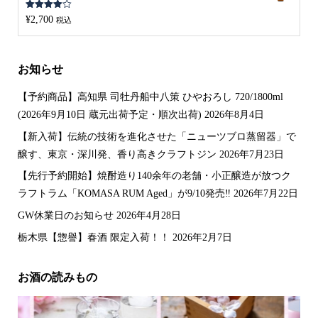
5段階中
¥
2,700
税込
4.00
の評
価
お知らせ
【予約商品】高知県 司牡丹船中八策 ひやおろし 720/1800ml
(2026年9月10日 蔵元出荷予定・順次出荷)
2026年8月4日
【新入荷】伝統の技術を進化させた「ニューツブロ蒸留器」で
醸す、東京・深川発、香り高きクラフトジン
2026年7月23日
【先行予約開始】焼酎造り140余年の老舗・小正醸造が放つク
ラフトラム「KOMASA RUM Aged」が9/10発売‼️
2026年7月22日
GW休業日のお知らせ
2026年4月28日
栃木県【惣譽】春酒 限定入荷！！
2026年2月7日
お酒の読みもの