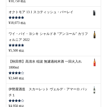
¥
10,750
税込
の評価
オクトモア 13.1 スコティッシュ・バーレイ
5段階中
5.00
¥
18,073
税込
の評価
ワイ・バイ・ヨシキ シャルドネ “アンコール” カリフ
ォルニア 2022
5段階中
5.00
¥
5,500
税込
の評価
【秋田県】高清水 稲波 無濾過純米酒 一回火入れ
1800ml
5段階中
¥
2,640
税込
4.00
の評
価
伊勢屋酒造 スカーレット ヴェルデ・アマーロ バッ
チ１
5段階中
¥
4,950
税込