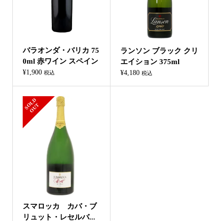
バラオンダ・バリカ 75
ランソン ブラック クリ
0ml 赤ワイン スペイン
エイション 375ml
¥
1,900
¥
4,180
税込
税込
S
L
D
O
U
O
T
スマロッカ カバ・ブ
リュット・レセルバ...