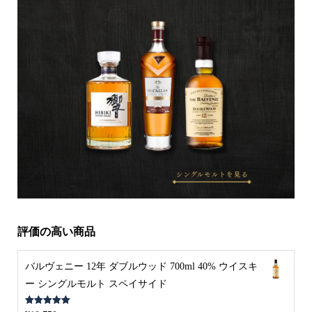
評価の高い商品
バルヴェニー 12年 ダブルウッド 700ml 40% ウイスキ
ー シングルモルト スペイサイド
5段階中
5.00