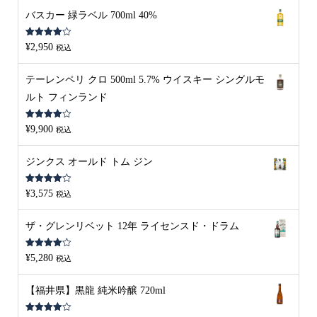
バスカー 緑ラベル 700ml 40%
5段階中
¥
2,950
税込
4.00
の評
価
テーレンペリ クロ 500ml 5.7% ウイスキー シングルモ
ルト フィンランド
5段階中
¥
9,900
税込
4.00
の評
価
ジンクス オールド トム ジン
5段階中
¥
3,575
税込
4.00
の評
価
ザ・グレンリベット 12年 ライセンスド・ドラム
5段階中
¥
5,280
税込
4.00
の評
価
【福井県】黒龍 純米吟醸 720ml