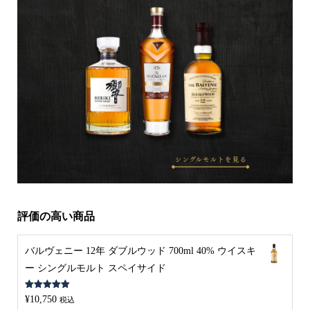
評価の高い商品
バルヴェニー 12年 ダブルウッド 700ml 40% ウイスキ
ー シングルモルト スペイサイド
5段階中
5.00
¥
10,750
税込
の評価