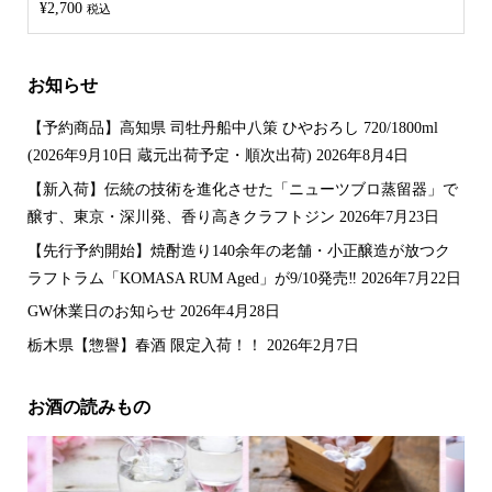
5段階中
¥
2,700
税込
4.00
の評
価
お知らせ
【予約商品】高知県 司牡丹船中八策 ひやおろし 720/1800ml
(2026年9月10日 蔵元出荷予定・順次出荷)
2026年8月4日
【新入荷】伝統の技術を進化させた「ニューツブロ蒸留器」で
醸す、東京・深川発、香り高きクラフトジン
2026年7月23日
【先行予約開始】焼酎造り140余年の老舗・小正醸造が放つク
ラフトラム「KOMASA RUM Aged」が9/10発売‼️
2026年7月22日
GW休業日のお知らせ
2026年4月28日
栃木県【惣譽】春酒 限定入荷！！
2026年2月7日
お酒の読みもの