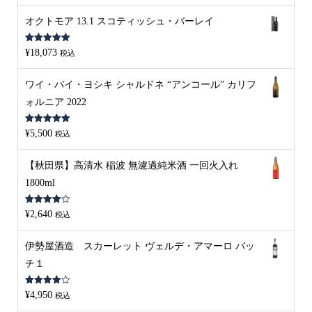
オクトモア 13.1 スコティッシュ・バーレイ
5段階中
5.00
¥
18,073
税込
の評価
ワイ・バイ・ヨシキ シャルドネ “アンコール” カリフ
ォルニア 2022
5段階中
5.00
¥
5,500
税込
の評価
【秋田県】高清水 稲波 無濾過純米酒 一回火入れ
1800ml
5段階中
¥
2,640
税込
4.00
の評
価
伊勢屋酒造 スカーレット ヴェルデ・アマーロ バッ
チ１
5段階中
¥
4,950
税込
4.00
の評
価