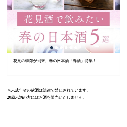
1
2
3
4
5
6
の日本酒「春酒」特集！
古城の街「犬山」の日本酒
※未成年者の飲酒は法律で禁止されています。
20歳未満の方にはお酒を販売いたしません。