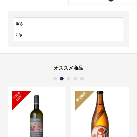
ン
ボ）
個
重さ
1 kg
オススメ商品
1
2
3
4
5
S
L
D
O
U
限定商品
O
T