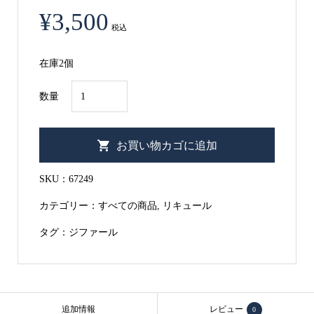
¥
3,500
税込
在庫2個
ジ
数量
フ
ァ
お買い物カゴに追加
ー
ル
SKU：
67249
ギ
カテゴリー：
すべての商品
,
リキュール
ニ
ョ
タグ：
ジファール
レ
（サ
ク
ラ
追加情報
レビュー
0