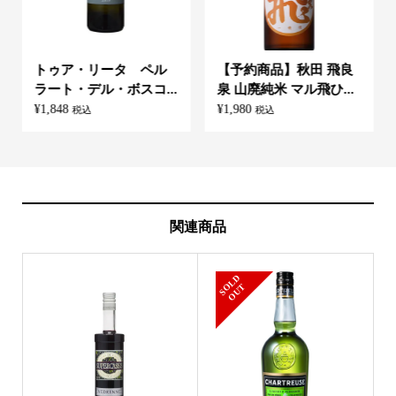
トゥア・リータ ペル
【予約商品】秋田 飛良
ラート・デル・ボスコ...
泉 山廃純米 マル飛ひ...
¥
1,848
¥
1,980
税込
税込
関連商品
S
L
D
O
U
O
T