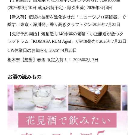
【予約商品】高知県 司牡丹船中八策 ひやおろし 720/1800ml
(2026年9月10日 蔵元出荷予定・順次出荷)
2026年8月4日
【新入荷】伝統の技術を進化させた「ニューツブロ蒸留器」で
醸す、東京・深川発、香り高きクラフトジン
2026年7月23日
【先行予約開始】焼酎造り140余年の老舗・小正醸造が放つク
ラフトラム「KOMASA RUM Aged」が9/10発売‼️
2026年7月22日
GW休業日のお知らせ
2026年4月28日
栃木県【惣譽】春酒 限定入荷！！
2026年2月7日
お酒の読みもの