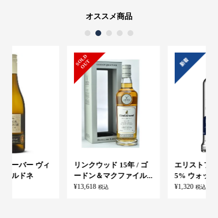
オススメ商品
1
2
3
4
5
S
L
D
O
U
新着
O
T
リンクウッド 15年 / ゴ
エリストフ 700ml 37.
ードン＆マクファイル...
5% ウォッカ スピリッ...
¥
13,618
¥
1,320
税込
税込