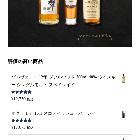
評価の高い商品
バルヴェニー 12年 ダブルウッド 700ml 40% ウイスキ
ー シングルモルト スペイサイド
5段階中
5.00
¥
10,750
税込
の評価
オクトモア 13.1 スコティッシュ・バーレイ
5段階中
5.00
¥
18,073
税込
の評価