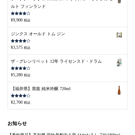
ルト フィンランド
5段階中
¥
9,900
税込
4.00
の評
価
ジンクス オールド トム ジン
5段階中
¥
3,575
税込
4.00
の評
価
ザ・グレンリベット 12年 ライセンスド・ドラム
5段階中
¥
5,280
税込
4.00
の評
価
【福井県】黒龍 純米吟醸 720ml
5段階中
¥
2,700
税込
4.00
の評
価
お知らせ