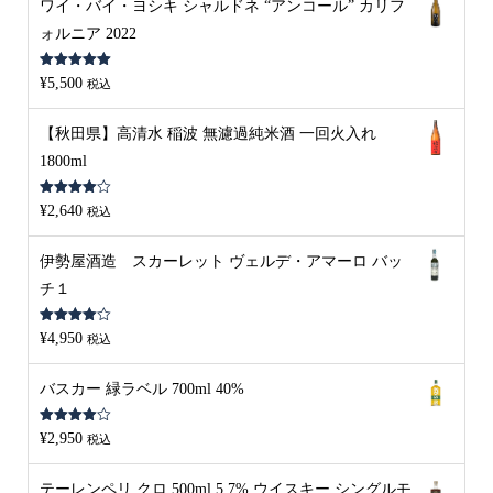
ワイ・バイ・ヨシキ シャルドネ “アンコール” カリフ
ォルニア 2022
5段階中
5.00
¥
5,500
税込
の評価
【秋田県】高清水 稲波 無濾過純米酒 一回火入れ
1800ml
5段階中
¥
2,640
税込
4.00
の評
価
伊勢屋酒造 スカーレット ヴェルデ・アマーロ バッ
チ１
5段階中
¥
4,950
税込
4.00
の評
価
バスカー 緑ラベル 700ml 40%
5段階中
¥
2,950
税込
4.00
の評
価
テーレンペリ クロ 500ml 5.7% ウイスキー シングルモ