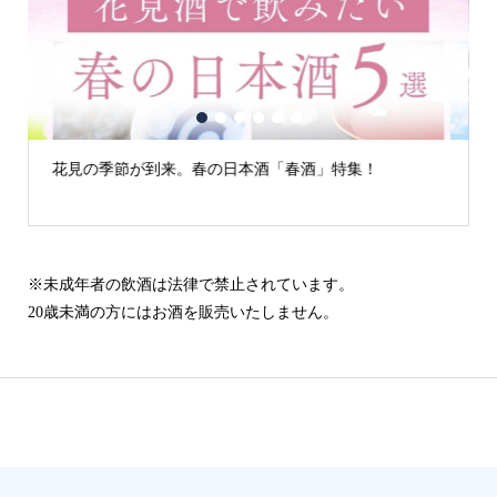
1
2
3
4
5
6
の日本酒「春酒」特集！
古城の街「犬山」の日本酒
※未成年者の飲酒は法律で禁止されています。
20歳未満の方にはお酒を販売いたしません。