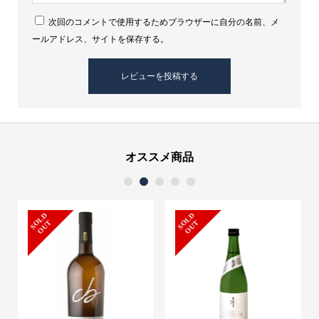
次回のコメントで使用するためブラウザーに自分の名前、メ
ールアドレス、サイトを保存する。
オススメ商品
1
2
3
4
5
S
L
D
O
U
S
L
D
O
U
O
T
O
T