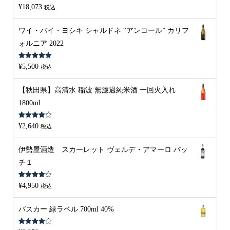
5段階中
5.00
¥
18,073
税込
の評価
ワイ・バイ・ヨシキ シャルドネ “アンコール” カリフ
ォルニア 2022
5段階中
5.00
¥
5,500
税込
の評価
【秋田県】高清水 稲波 無濾過純米酒 一回火入れ
1800ml
5段階中
¥
2,640
税込
4.00
の評
価
伊勢屋酒造 スカーレット ヴェルデ・アマーロ バッ
チ１
5段階中
¥
4,950
税込
4.00
の評
価
バスカー 緑ラベル 700ml 40%
5段階中