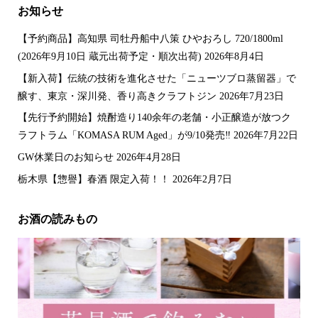
お知らせ
【予約商品】高知県 司牡丹船中八策 ひやおろし 720/1800ml
(2026年9月10日 蔵元出荷予定・順次出荷)
2026年8月4日
【新入荷】伝統の技術を進化させた「ニューツブロ蒸留器」で
醸す、東京・深川発、香り高きクラフトジン
2026年7月23日
【先行予約開始】焼酎造り140余年の老舗・小正醸造が放つク
ラフトラム「KOMASA RUM Aged」が9/10発売‼️
2026年7月22日
GW休業日のお知らせ
2026年4月28日
栃木県【惣譽】春酒 限定入荷！！
2026年2月7日
お酒の読みもの