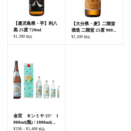
【鹿児島県・芋】利八
【大分県・麦】二階堂
黒 25度 720ml
酒造 二階堂 25度 900...
¥
1,300
¥
1,200
税込
税込
金宮 キンミヤ 25° 1
800ml(瓶) / 1800ml(...
価
¥
338
–
¥
1,408
税込