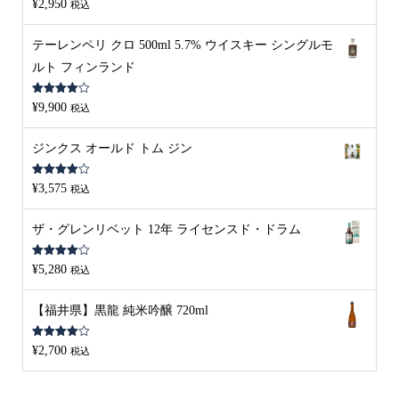
¥
2,950
税込
4.00
の評
価
テーレンペリ クロ 500ml 5.7% ウイスキー シングルモ
ルト フィンランド
5段階中
¥
9,900
税込
4.00
の評
価
ジンクス オールド トム ジン
5段階中
¥
3,575
税込
4.00
の評
価
ザ・グレンリベット 12年 ライセンスド・ドラム
5段階中
¥
5,280
税込
4.00
の評
価
【福井県】黒龍 純米吟醸 720ml
5段階中
¥
2,700
税込
4.00
の評
価