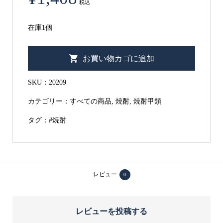
税込
在庫1個
【甲
お買い物カゴに追加
類】
サ
SKU：
20209
ッ
カテゴリー：
すべての商品
,
焼酎
,
焼酎甲類
ポ
タグ：
#焼酎
ロ
サ
ッ
ポ
レビュー
0
ロ
焼
酎
レビューを投稿する
25