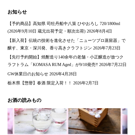
お知らせ
【予約商品】高知県 司牡丹船中八策 ひやおろし 720/1800ml
(2026年9月10日 蔵元出荷予定・順次出荷)
2026年8月4日
【新入荷】伝統の技術を進化させた「ニューツブロ蒸留器」で
醸す、東京・深川発、香り高きクラフトジン
2026年7月23日
【先行予約開始】焼酎造り140余年の老舗・小正醸造が放つク
ラフトラム「KOMASA RUM Aged」が9/10発売‼️
2026年7月22日
GW休業日のお知らせ
2026年4月28日
栃木県【惣譽】春酒 限定入荷！！
2026年2月7日
お酒の読みもの