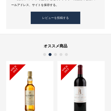
ールアドレス、サイトを保存する。
オススメ商品
1
2
3
4
5
S
L
D
O
U
S
L
D
O
U
O
T
O
T