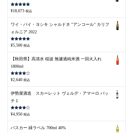
5段階中
5.00
¥
18,073
税込
の評価
ワイ・バイ・ヨシキ シャルドネ “アンコール” カリフ
ォルニア 2022
5段階中
5.00
¥
5,500
税込
の評価
【秋田県】高清水 稲波 無濾過純米酒 一回火入れ
1800ml
5段階中
¥
2,640
税込
4.00
の評
価
伊勢屋酒造 スカーレット ヴェルデ・アマーロ バッ
チ１
5段階中
¥
4,950
税込
4.00
の評
価
バスカー 緑ラベル 700ml 40%