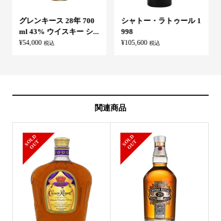
グレンキース 28年 700
シャトー・ラトゥール 1
ml 43% ウイスキー シ...
998
¥
54,000
¥
105,600
税込
税込
関連商品
S
L
D
O
U
S
L
D
O
U
O
T
O
T