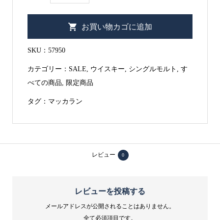
マ
で
¥32,450
ッ
し
で
お買い物カゴに追加
カ
た。
す。
ラ
SKU：
57950
ン
カテゴリー：
SALE
,
ウイスキー
,
シングルモルト
,
す
ハ
べての商品
,
限定商品
ー
モ
タグ：
マッカラン
ニ
ー
コ
レ
レビュー
0
ク
シ
レビューを投稿する
ョ
メールアドレスが公開されることはありません。
ン
全て必須項目です。