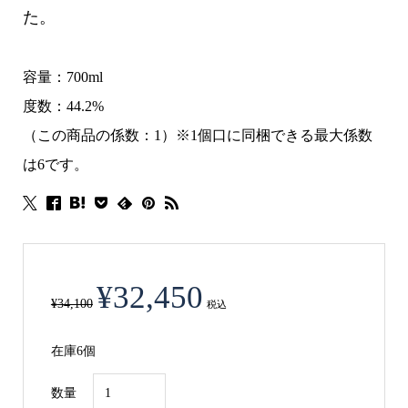
た。
容量：700ml
度数：44.2%
（この商品の係数：1）※1個口に同梱できる最大係数
は6です。
元
現
¥
32,450
の
在
¥
34,100
税込
価
の
在庫6個
格
価
は
格
ザ・
数量
¥34,100
は