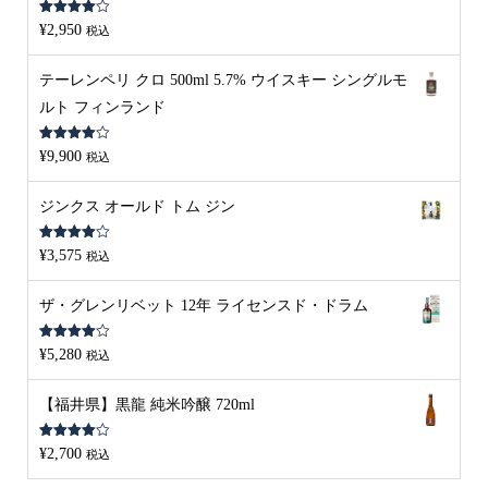
5段階中
¥
2,950
税込
4.00
の評
価
テーレンペリ クロ 500ml 5.7% ウイスキー シングルモ
ルト フィンランド
5段階中
¥
9,900
税込
4.00
の評
価
ジンクス オールド トム ジン
5段階中
¥
3,575
税込
4.00
の評
価
ザ・グレンリベット 12年 ライセンスド・ドラム
5段階中
¥
5,280
税込
4.00
の評
価
【福井県】黒龍 純米吟醸 720ml
5段階中
¥
2,700
税込
4.00
の評
価