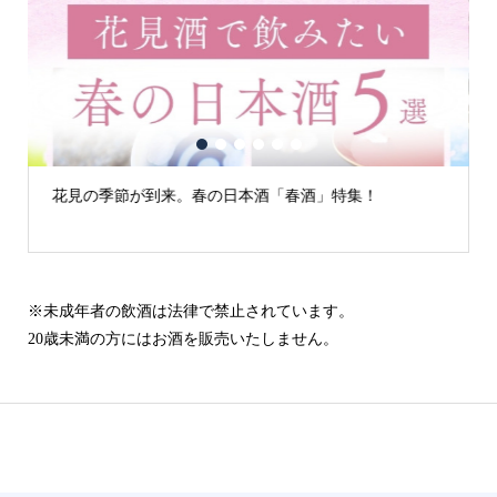
1
2
3
4
5
6
。春の日本酒「春酒」特集！
古城の街「犬山」の日本
※未成年者の飲酒は法律で禁止されています。
20歳未満の方にはお酒を販売いたしません。