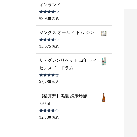
ィンランド
5段階中
¥
9,900
税込
4.00
の評
価
ジンクス オールド トム ジン
5段階中
¥
3,575
税込
4.00
の評
価
S
L
D
O
U
S
L
D
O
U
ザ・グレンリベット 12年 ライ
O
T
O
T
センスド・ドラム
5段階中
¥
5,280
税込
4.00
の評
価
【福井県】黒龍 純米吟醸
720ml
5段階中
¥
2,700
税込
4.00
の評
価