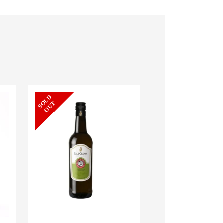
S
L
D
O
U
新着
O
T