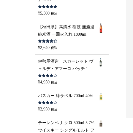
5段階中
5.00
¥
5,500
税込
の評価
【秋田県】高清水 稲波 無濾過
純米酒 一回火入れ 1800ml
5段階中
¥
2,640
税込
4.00
の評
価
伊勢屋酒造 スカーレット ヴ
ェルデ・アマーロ バッチ１
5段階中
¥
4,950
税込
4.00
の評
価
バスカー 緑ラベル 700ml 40%
5段階中
¥
2,950
税込
4.00
の評
価
テーレンペリ クロ 500ml 5.7%
ウイスキー シングルモルト フ