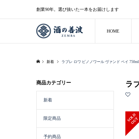
創業90年。選び抜いた一本をお届けします
HOME
新着
ラブレ ロワ ピノノワール ヴァンド ペイ 750ml
商品カテゴリー
ラブ
新着
S
L
D
O
U
限定商品
O
T
予約商品