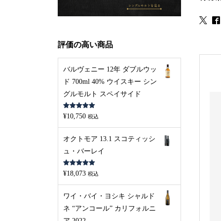
評価の高い商品
バルヴェニー 12年 ダブルウッ
ド 700ml 40% ウイスキー シン
グルモルト スペイサイド
5段階中
5.00
¥
10,750
税込
の評価
オクトモア 13.1 スコティッシ
ュ・バーレイ
5段階中
5.00
¥
18,073
税込
の評価
ワイ・バイ・ヨシキ シャルド
ネ “アンコール” カリフォルニ
ア 2022