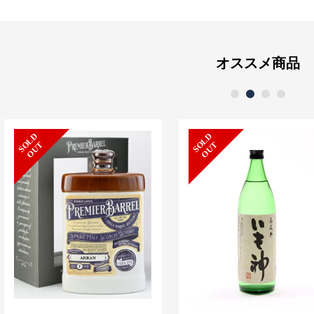
オススメ商品
1
2
3
4
S
L
D
O
U
S
L
D
O
U
O
T
O
T