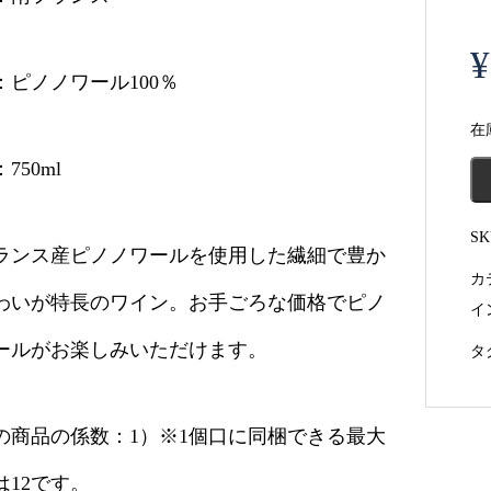
¥
：ピノノワール100％
在
750ml
S
ランス産ピノノワールを使用した繊細で豊か
カ
わいが特長のワイン。お手ごろな価格でピノ
イ
ールがお楽しみいただけます。
タ
の商品の係数：1）※1個口に同梱できる最大
は12です。