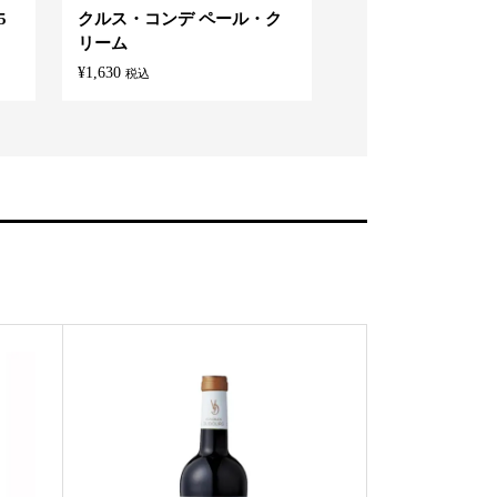
5
クルス・コンデ ペール・ク
バランタイン ７年 70
リーム
0% ウイスキー 
¥
1,630
¥
2,530
税込
税込