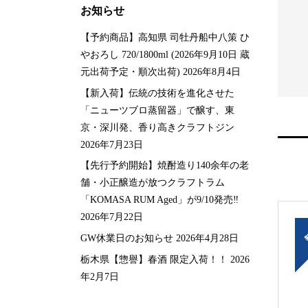
お知らせ
予約商品】ルイ・テッ
【兵庫県】 雪彦山 「愛山180
ボジョレー・ヌーヴォ...
1 」純米吟醸 壺坂酒造 720ml
【予約商品】高知県 司牡丹船中八策 ひ
78
¥
1,650
税込
税込
やおろし 720/1800ml (2026年9月10日 蔵
元出荷予定・順次出荷)
2026年8月4日
【新入荷】伝統の技術を進化させた
「ニューツブロ蒸留器」で醸す、東
京・深川発、香り高きクラフトジン
2026年7月23日
【先行予約開始】焼酎造り140余年の老
舗・小正醸造が放つクラフトラム
「KOMASA RUM Aged」が9/10発売‼️
2026年7月22日
GW休業日のお知らせ
2026年4月28日
栃木県【惣譽】春酒 限定入荷！！
2026
年2月7日