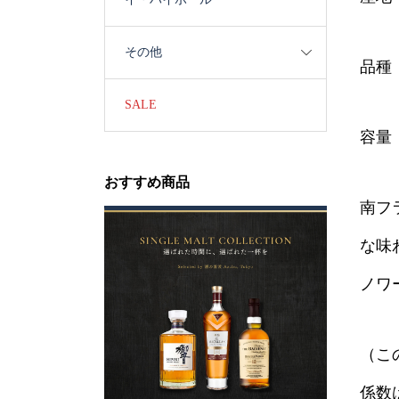
その他
品種
SALE
容量：
おすすめ商品
南フ
な味
ノワ
（こ
係数