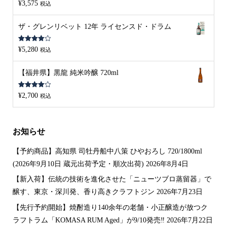
5段階中
¥
3,575
税込
4.00
の評
価
ザ・グレンリベット 12年 ライセンスド・ドラム
5段階中
¥
5,280
税込
4.00
の評
価
【福井県】黒龍 純米吟醸 720ml
5段階中
¥
2,700
税込
4.00
の評
価
お知らせ
【予約商品】高知県 司牡丹船中八策 ひやおろし 720/1800ml
(2026年9月10日 蔵元出荷予定・順次出荷)
2026年8月4日
【新入荷】伝統の技術を進化させた「ニューツブロ蒸留器」で
醸す、東京・深川発、香り高きクラフトジン
2026年7月23日
【先行予約開始】焼酎造り140余年の老舗・小正醸造が放つク
ラフトラム「KOMASA RUM Aged」が9/10発売‼️
2026年7月22日