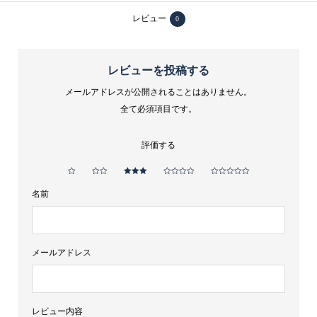
GIN（オ
レビュー
0
ホ
ロ
ジ
レビューを投稿する
ン）
メールアドレスが公開されることはありません。
47％
全て必須項目です。
ｸ
ﾗ
評価する
ﾌ
ﾄ
名前
ｼﾞ
ﾝ、
八
メールアドレス
海
山、
ニ
レビュー内容