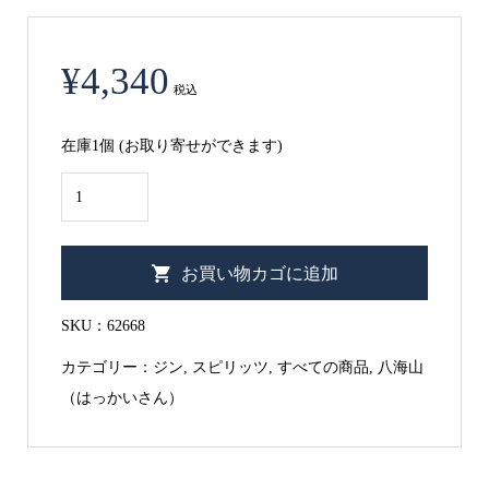
¥
4,340
税込
在庫1個 (お取り寄せができます)
【八
海
山
お買い物カゴに追加
の
新
SKU：
62668
た
カテゴリー：
ジン
,
スピリッツ
,
すべての商品
,
八海山
な
（はっかいさん）
挑
戦！！】
ohoro