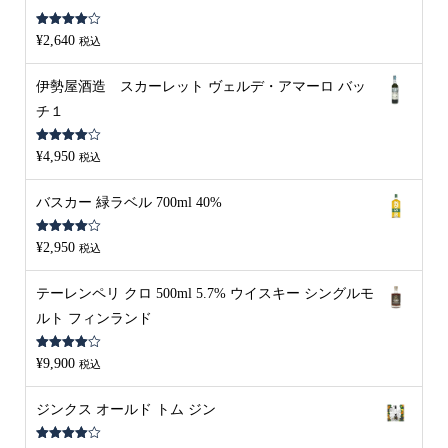
5段階中
¥
2,640
税込
4.00
の評
価
伊勢屋酒造 スカーレット ヴェルデ・アマーロ バッ
チ１
5段階中
¥
4,950
税込
4.00
の評
価
バスカー 緑ラベル 700ml 40%
5段階中
¥
2,950
税込
4.00
の評
価
テーレンペリ クロ 500ml 5.7% ウイスキー シングルモ
ルト フィンランド
5段階中
¥
9,900
税込
4.00
の評
価
ジンクス オールド トム ジン