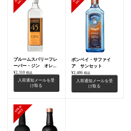
O
T
O
T
ブルームスバリーフレ
ボンベイ・サファイ
ーバー・ジン オレ...
ア サンセット
¥
2,310
¥
2,486
税込
税込
入荷通知メールを受
入荷通知メールを受
け取る
け取る
S
L
D
O
U
O
T