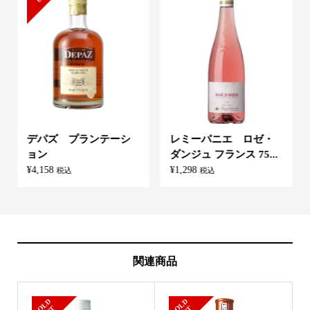
デパズ プランテーシ
レミーパニエ ロゼ・
ョン
ダンジュ フランス 75...
¥
4,158
¥
1,298
税込
税込
関連商品
S
L
D
O
U
S
L
D
O
U