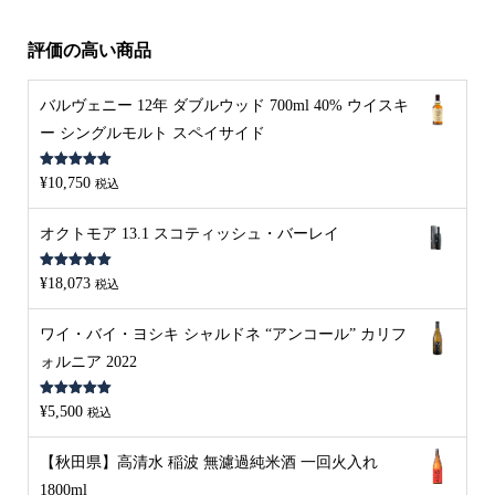
評価の高い商品
バルヴェニー 12年 ダブルウッド 700ml 40% ウイスキ
ー シングルモルト スペイサイド
5段階中
5.00
¥
10,750
税込
の評価
オクトモア 13.1 スコティッシュ・バーレイ
5段階中
5.00
¥
18,073
税込
の評価
ワイ・バイ・ヨシキ シャルドネ “アンコール” カリフ
ォルニア 2022
5段階中
5.00
¥
5,500
税込
の評価
【秋田県】高清水 稲波 無濾過純米酒 一回火入れ
1800ml