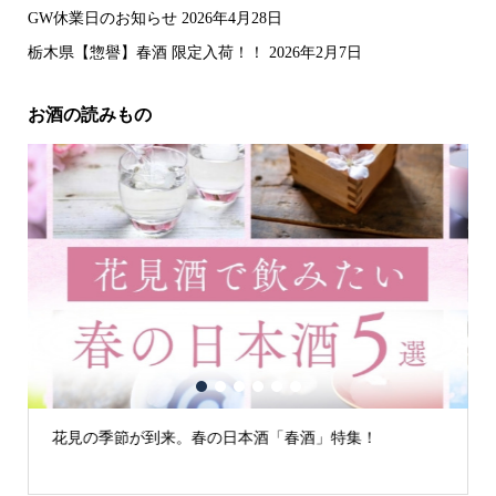
GW休業日のお知らせ
2026年4月28日
栃木県【惣譽】春酒 限定入荷！！
2026年2月7日
お酒の読みもの
1
2
3
4
5
6
古城の街「犬山」の日本酒