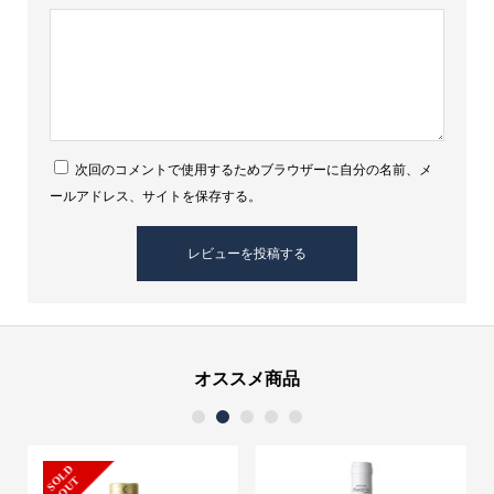
セ
コ
蒸
留
所
個
次回のコメントで使用するためブラウザーに自分の名前、メ
ールアドレス、サイトを保存する。
オススメ商品
1
2
3
4
5
S
L
D
O
U
O
T