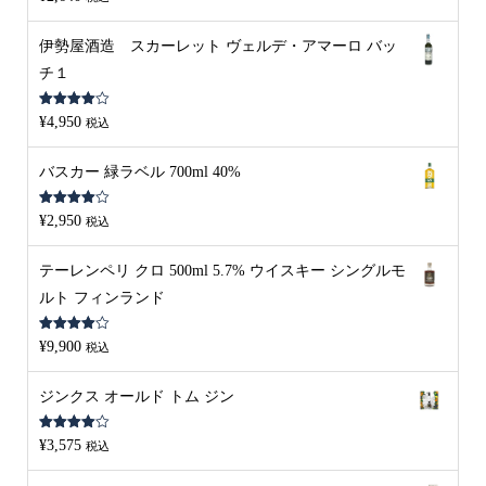
4.00
の評
価
伊勢屋酒造 スカーレット ヴェルデ・アマーロ バッ
チ１
5段階中
¥
4,950
税込
4.00
の評
価
バスカー 緑ラベル 700ml 40%
5段階中
¥
2,950
税込
4.00
の評
価
テーレンペリ クロ 500ml 5.7% ウイスキー シングルモ
ルト フィンランド
5段階中
¥
9,900
税込
4.00
の評
価
ジンクス オールド トム ジン
5段階中
¥
3,575
税込
4.00
の評
価