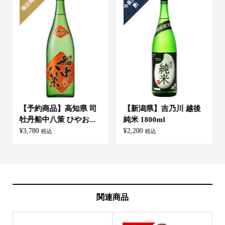
今
夜
の
晩
限定商品
酌
【予約商品】高知県 司
【新潟県】吉乃川 越後
牡丹船中八策 ひやお...
純米 1800ml
¥
3,780
¥
2,200
税込
税込
関連商品