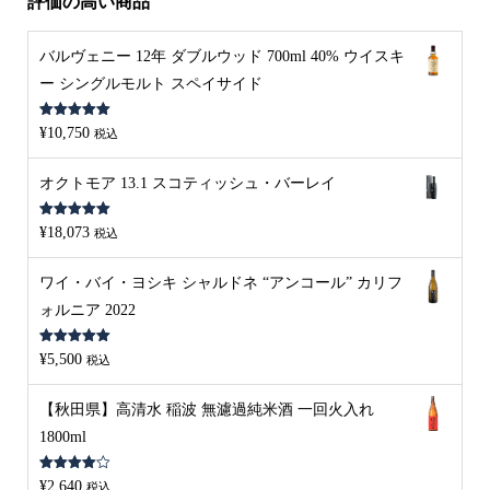
評価の高い商品
バルヴェニー 12年 ダブルウッド 700ml 40% ウイスキ
ー シングルモルト スペイサイド
5段階中
5.00
¥
10,750
税込
の評価
オクトモア 13.1 スコティッシュ・バーレイ
5段階中
5.00
¥
18,073
税込
の評価
ワイ・バイ・ヨシキ シャルドネ “アンコール” カリフ
ォルニア 2022
5段階中
5.00
¥
5,500
税込
の評価
【秋田県】高清水 稲波 無濾過純米酒 一回火入れ
1800ml
5段階中
¥
2,640
税込