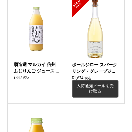
S
L
D
O
U
O
T
順造選 マルカイ 信州
ポールジロー スパーク
ふじりんご ジュース ...
リング・グレープジ...
¥
842
¥
1,674
税込
税込
入荷通知メールを受
け取る