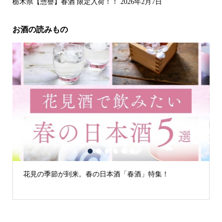
栃木県【惣譽】春酒 限定入荷！！
2026年2月7日
お酒の読みもの
1
2
3
4
5
6
花見の季節が到来。春の日本酒「春酒」特集！