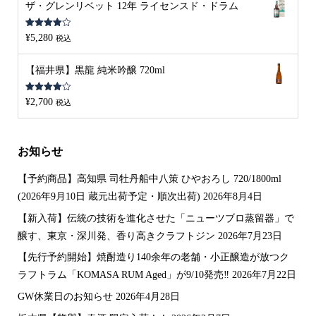
ザ・グレンリベット 12年 ライセンスド・ドラム
5段階中
¥
5,280
税込
4.00
の評
価
【福井県】黒龍 純米吟醸 720ml
5段階中
¥
2,700
税込
4.00
の評
価
お知らせ
【予約商品】高知県 司牡丹船中八策 ひやおろし 720/1800ml
(2026年9月10日 蔵元出荷予定・順次出荷)
2026年8月4日
【新入荷】伝統の技術を進化させた「ニューツブロ蒸留器」で
醸す、東京・深川発、香り高きクラフトジン
2026年7月23日
【先行予約開始】焼酎造り140余年の老舗・小正醸造が放つク
ラフトラム「KOMASA RUM Aged」が9/10発売‼️
2026年7月22日
GW休業日のお知らせ
2026年4月28日