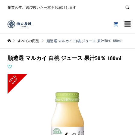
創業90年。選び抜いた一本をお届けします


すべての商品
順造選 マルカイ 白桃 ジュース 果汁50％ 180ml
順造選 マルカイ 白桃 ジュース 果汁50％ 180ml
S
L
D
O
U
O
T