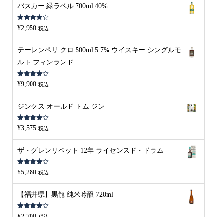
バスカー 緑ラベル 700ml 40%
5段階中
¥
2,950
税込
4.00
の評
価
テーレンペリ クロ 500ml 5.7% ウイスキー シングルモ
ルト フィンランド
5段階中
¥
9,900
税込
4.00
の評
価
ジンクス オールド トム ジン
5段階中
¥
3,575
税込
4.00
の評
価
ザ・グレンリベット 12年 ライセンスド・ドラム
5段階中
¥
5,280
税込
4.00
の評
価
【福井県】黒龍 純米吟醸 720ml
5段階中
¥
2,700
税込