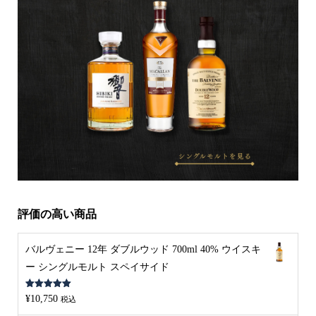
評価の高い商品
バルヴェニー 12年 ダブルウッド 700ml 40% ウイスキ
ー シングルモルト スペイサイド
5段階中
5.00
¥
10,750
税込
の評価