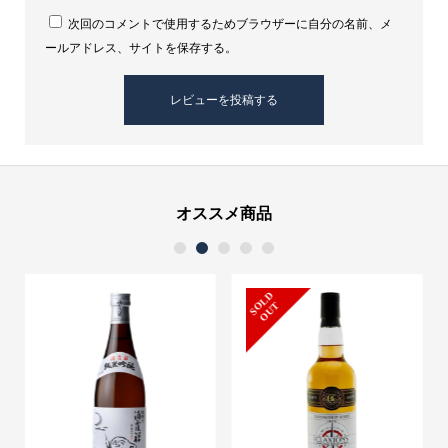
次回のコメントで使用するためブラウザーに自分の名前、メ
ールアドレス、サイトを保存する。
オススメ商品
1
2
3
4
5
S
L
D
O
U
O
T