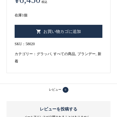
税込
在庫1個
ベ
お買い物カゴに追加
ル
タ
SKU：
58020
エ
カテゴリー：
グラッパ
,
すべての商品
,
ブランデー
,
新
リ
着
ー
ジ
グ
ラ
レビュー
0
ッ
パ
500ml
レビューを投稿する
43%
メールアドレスが公開されることはありません。