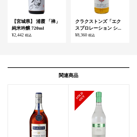
【宮城県】 浦霞 「禅」
クラクストンズ「エク
純米吟醸 720ml
スプロレーション シ...
¥
2,442
¥
8,360
税込
税込
関連商品
S
L
D
O
U
O
T