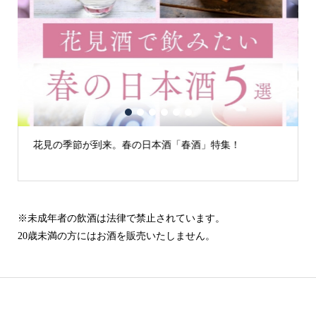
1
2
3
4
5
6
！
古城の街「犬山」の日本酒
※未成年者の飲酒は法律で禁止されています。
20歳未満の方にはお酒を販売いたしません。