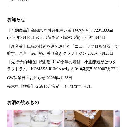
4.00
の評
価
お知らせ
【予約商品】高知県 司牡丹船中八策 ひやおろし 720/1800ml
(2026年9月10日 蔵元出荷予定・順次出荷)
2026年8月4日
【新入荷】伝統の技術を進化させた「ニューツブロ蒸留器」で
醸す、東京・深川発、香り高きクラフトジン
2026年7月23日
【先行予約開始】焼酎造り140余年の老舗・小正醸造が放つク
ラフトラム「KOMASA RUM Aged」が9/10発売‼️
2026年7月22日
GW休業日のお知らせ
2026年4月28日
栃木県【惣譽】春酒 限定入荷！！
2026年2月7日
お酒の読みもの