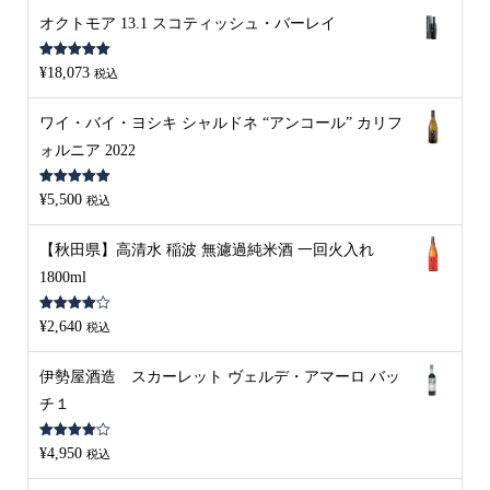
オクトモア 13.1 スコティッシュ・バーレイ
5段階中
5.00
¥
18,073
税込
の評価
ワイ・バイ・ヨシキ シャルドネ “アンコール” カリフ
ォルニア 2022
5段階中
5.00
¥
5,500
税込
の評価
【秋田県】高清水 稲波 無濾過純米酒 一回火入れ
1800ml
5段階中
¥
2,640
税込
4.00
の評
価
伊勢屋酒造 スカーレット ヴェルデ・アマーロ バッ
チ１
5段階中
¥
4,950
税込
4.00
の評
価