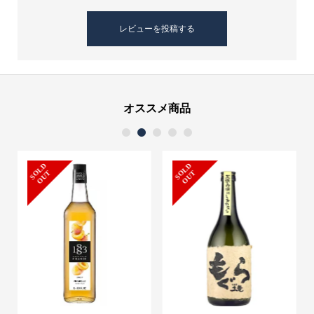
オススメ商品
1
2
3
4
5
S
L
D
O
U
S
L
D
O
U
O
T
O
T