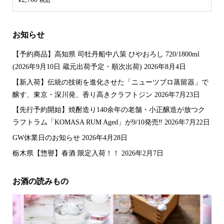
4.00
の評
価
お知らせ
【予約商品】高知県 司牡丹船中八策 ひやおろし 720/1800ml
(2026年9月10日 蔵元出荷予定・順次出荷)
2026年8月4日
【新入荷】伝統の技術を進化させた「ニューツブロ蒸留器」で
醸す、東京・深川発、香り高きクラフトジン
2026年7月23日
【先行予約開始】焼酎造り140余年の老舗・小正醸造が放つク
ラフトラム「KOMASA RUM Aged」が9/10発売‼️
2026年7月22日
GW休業日のお知らせ
2026年4月28日
栃木県【惣譽】春酒 限定入荷！！
2026年2月7日
お酒の読みもの