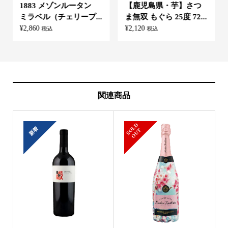
1883 メゾンルータン
【鹿児島県・芋】さつ
ミラベル（チェリープ...
ま無双 もぐら 25度 72...
¥
2,860
¥
2,120
税込
税込
関連商品
S
L
D
O
U
新着
O
T