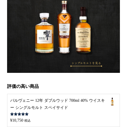
評価の高い商品
バルヴェニー 12年 ダブルウッド 700ml 40% ウイスキ
ー シングルモルト スペイサイド
5段階中
5.00
¥
10,750
税込
の評価