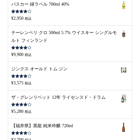
バスカー 緑ラベル 700ml 40%
5段階中
¥
2,950
税込
4.00
の評
価
テーレンペリ クロ 500ml 5.7% ウイスキー シングルモ
ルト フィンランド
5段階中
¥
9,900
税込
4.00
の評
価
ジンクス オールド トム ジン
5段階中
¥
3,575
税込
4.00
の評
価
ザ・グレンリベット 12年 ライセンスド・ドラム
5段階中
¥
5,280
税込
4.00
の評
価
【福井県】黒龍 純米吟醸 720ml
5段階中
¥
2,700
税込