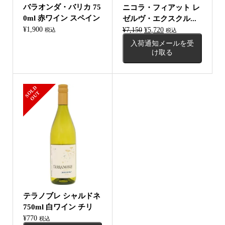
バラオンダ・バリカ 75
ニコラ・フィアット レ
0ml 赤ワイン スペイン
ゼルヴ・エクスクル...
¥
1,900
元
現
¥
7,150
¥
5,720
税込
税込
の
在
入荷通知メールを受
価
の
け取る
格
価
は
格
¥7,150
は
S
L
D
O
U
で
¥5,720
O
T
し
で
た。
す。
テラノブレ シャルドネ
750ml 白ワイン チリ
¥
770
税込