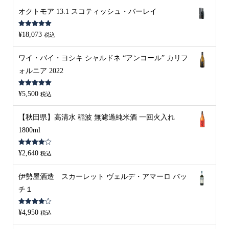
オクトモア 13.1 スコティッシュ・バーレイ
5段階中
5.00
¥
18,073
税込
の評価
ワイ・バイ・ヨシキ シャルドネ “アンコール” カリフ
ォルニア 2022
5段階中
5.00
¥
5,500
税込
の評価
【秋田県】高清水 稲波 無濾過純米酒 一回火入れ
1800ml
5段階中
¥
2,640
税込
4.00
の評
価
伊勢屋酒造 スカーレット ヴェルデ・アマーロ バッ
チ１
5段階中
¥
4,950
税込
4.00
の評
価