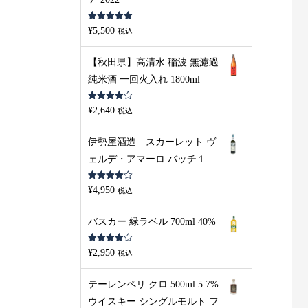
5段階中
5.00
¥
5,500
税込
の評価
【秋田県】高清水 稲波 無濾過
純米酒 一回火入れ 1800ml
5段階中
¥
2,640
税込
4.00
の評
価
伊勢屋酒造 スカーレット ヴ
ェルデ・アマーロ バッチ１
5段階中
¥
4,950
税込
4.00
の評
価
バスカー 緑ラベル 700ml 40%
5段階中
¥
2,950
税込
4.00
の評
価
テーレンペリ クロ 500ml 5.7%
ウイスキー シングルモルト フ