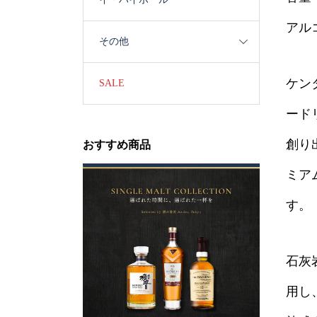
アル
その他
ケン
SALE
ード
創り
おすすめ商品
ミア
す。
石灰
用し