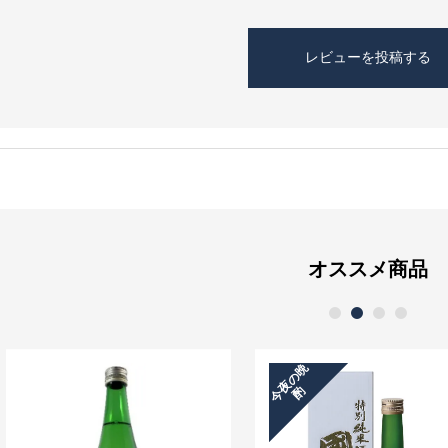
オススメ商品
1
2
3
4
今
夜
の
晩
酌