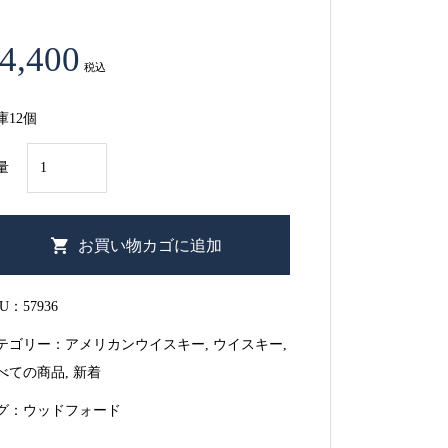
4,400
税込
庫12個
ウ
量
ッ
ド
フ
お買い物カゴに追加
ォ
ー
KU：
57936
ド
テゴリー：
アメリカンウイスキー
,
ウイスキー
,
リ
べての商品
,
新着
ザ
ー
グ：
ウッドフォード
ヴ