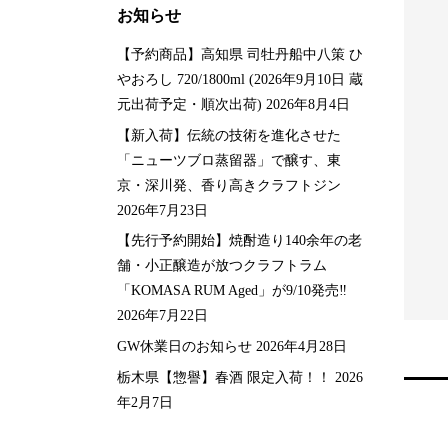
お知らせ
【予約商品】高知県 司牡丹船中八策 ひ
やおろし 720/1800ml (2026年9月10日 蔵
元出荷予定・順次出荷)
2026年8月4日
【新入荷】伝統の技術を進化させた
「ニューツブロ蒸留器」で醸す、東
京・深川発、香り高きクラフトジン
潟県】上善如水 純米吟
ブレッド＆バター シャルド
2026年7月23日
800ml
ネ
【先行予約開始】焼酎造り140余年の老
10
¥
3,300
税込
税込
舗・小正醸造が放つクラフトラム
「KOMASA RUM Aged」が9/10発売‼️
2026年7月22日
GW休業日のお知らせ
2026年4月28日
栃木県【惣譽】春酒 限定入荷！！
2026
年2月7日