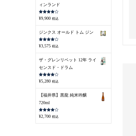
ィンランド
5段階中
¥
9,900
税込
4.00
の評
価
ジンクス オールド トム ジン
5段階中
¥
3,575
税込
4.00
の評
価
ザ・グレンリベット 12年 ライ
センスド・ドラム
5段階中
¥
5,280
税込
4.00
の評
価
【福井県】黒龍 純米吟醸
720ml
S
L
D
O
U
5段階中
新着
¥
2,700
税込
O
T
4.00
の評
価