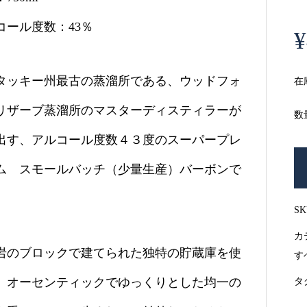
コール度数：43％
¥
タッキー州最古の蒸溜所である、ウッドフォ
在
リザーブ蒸溜所のマスターディスティラーが
数
出す、アルコール度数４３度のスーパープレ
ム スモールバッチ（少量生産）バーボンで
S
カ
岩のブロックで建てられた独特の貯蔵庫を使
す
、オーセンティックでゆっくりとした均一の
タ