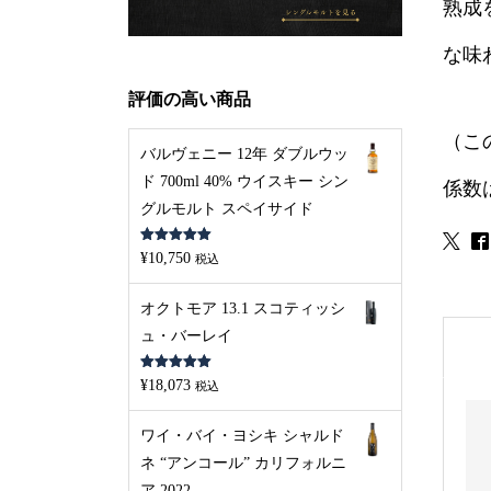
熟成
な味
評価の高い商品
（こ
バルヴェニー 12年 ダブルウッ
ド 700ml 40% ウイスキー シン
係数
グルモルト スペイサイド
5段階中
5.00
¥
10,750
税込
の評価
オクトモア 13.1 スコティッシ
ュ・バーレイ
5段階中
5.00
¥
18,073
税込
の評価
ワイ・バイ・ヨシキ シャルド
ネ “アンコール” カリフォルニ
ア 2022