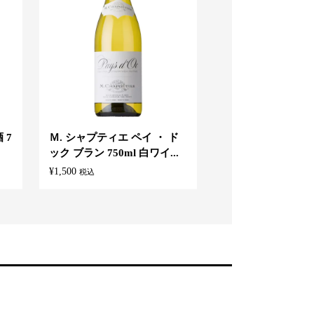
 7
Ｍ. シャプティエ ペイ ・ ド
寶ＣＲＡＦＴ ＜小
ック ブラン 750ml 白ワイ...
モン＞ クラフトチュ
¥
1,500
¥
380
税込
税込