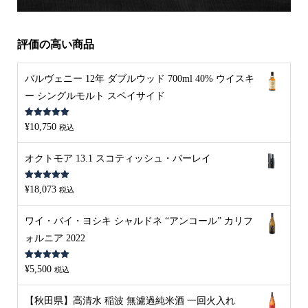
評価の高い商品
バルヴェニー 12年 ダブルウッド 700ml 40% ウイスキ
ー シングルモルト スペイサイド
5段階中
5.00
¥
10,750
税込
の評価
オクトモア 13.1 スコティッシュ・バーレイ
5段階中
5.00
¥
18,073
税込
の評価
ワイ・バイ・ヨシキ シャルドネ “アンコール” カリフ
ォルニア 2022
5段階中
5.00
¥
5,500
税込
の評価
【秋田県】高清水 稲波 無濾過純米酒 一回火入れ