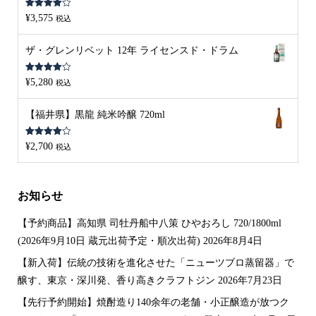
5段階中
¥
3,575
税込
4.00
の評
価
ザ・グレンリベット 12年 ライセンスド・ドラム
5段階中
¥
5,280
税込
4.00
の評
価
【福井県】黒龍 純米吟醸 720ml
5段階中
¥
2,700
税込
4.00
の評
価
お知らせ
【予約商品】高知県 司牡丹船中八策 ひやおろし 720/1800ml
(2026年9月10日 蔵元出荷予定・順次出荷)
2026年8月4日
【新入荷】伝統の技術を進化させた「ニューツブロ蒸留器」で
醸す、東京・深川発、香り高きクラフトジン
2026年7月23日
【先行予約開始】焼酎造り140余年の老舗・小正醸造が放つク