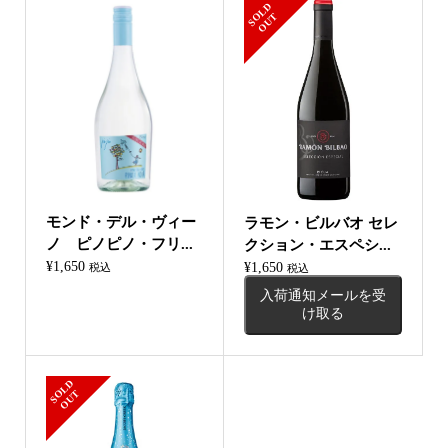
S
L
D
O
U
O
T
モンド・デル・ヴィー
ラモン・ビルバオ セレ
ノ ピノピノ・フリ...
クション・エスペシ...
¥
1,650
¥
1,650
税込
税込
入荷通知メールを受
け取る
S
L
D
O
U
O
T