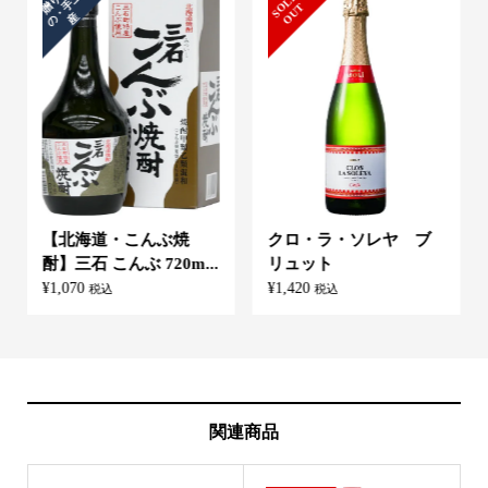
土
S
L
D
O
U
O
T
産
【北海道・こんぶ焼
クロ・ラ・ソレヤ ブ
酎】三石 こんぶ 720m...
リュット
¥
1,070
¥
1,420
税込
税込
関連商品