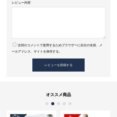
レビュー内容
白
ワ
イ
ン
個
次回のコメントで使用するためブラウザーに自分の名前、メ
ールアドレス、サイトを保存する。
オススメ商品
1
2
3
4
5
贈
り
も
の
・
手