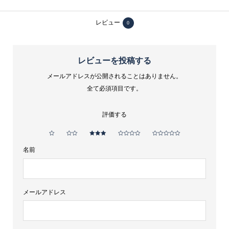
ィ・
フ
レビュー
0
ュ
イ
レビューを投稿する
ッ
メールアドレスが公開されることはありません。
セ
全て必須項目です。
テ
ー
評価する
ト・
ド・
キ
名前
ュ
ヴ
ェ
メールアドレス
2023
750ml