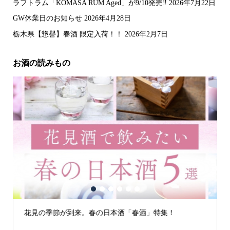
ラフトラム「KOMASA RUM Aged」が9/10発売‼️
2026年7月22日
GW休業日のお知らせ
2026年4月28日
栃木県【惣譽】春酒 限定入荷！！
2026年2月7日
お酒の読みもの
1
2
3
4
5
6
酒「春酒」特集！
古城の街「犬山」の日本酒