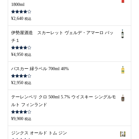
1800ml
5段階中
¥
2,640
税込
4.00
の評
価
伊勢屋酒造 スカーレット ヴェルデ・アマーロ バッ
チ１
5段階中
¥
4,950
税込
4.00
の評
価
バスカー 緑ラベル 700ml 40%
5段階中
¥
2,950
税込
4.00
の評
価
テーレンペリ クロ 500ml 5.7% ウイスキー シングルモ
ルト フィンランド
5段階中
¥
9,900
税込
4.00
の評
価
ジンクス オールド トム ジン