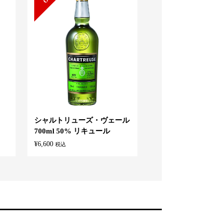
ト
シャルトリューズ・ヴェール
サントリー ワール
700ml 50% リキュール
キー 「碧 AO」 700
¥
6,600
¥
6,260
税込
税込