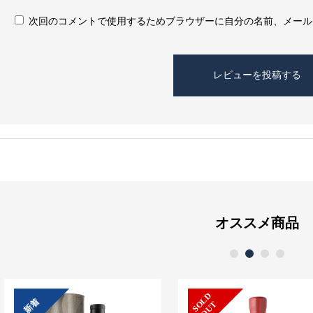
次回のコメントで使用するためブラウザーに自分の名前、メール
オススメ商品
1
2
3
4
S
L
D
O
U
新着
O
T