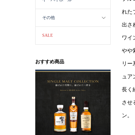
れた
その他
出さ
SALE
ワイ
やや
おすすめ商品
リー
ュア
長く
させ
ン。