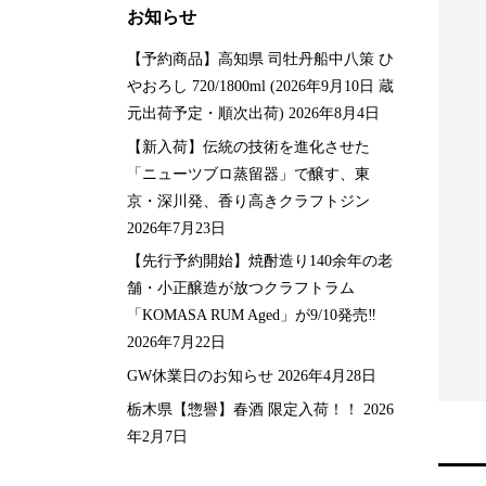
お知らせ
【予約商品】高知県 司牡丹船中八策 ひ
やおろし 720/1800ml (2026年9月10日 蔵
元出荷予定・順次出荷)
2026年8月4日
【新入荷】伝統の技術を進化させた
「ニューツブロ蒸留器」で醸す、東
京・深川発、香り高きクラフトジン
2026年7月23日
【先行予約開始】焼酎造り140余年の老
本県・米】球磨焼酎 か
ロングモーン 25年
舗・小正醸造が放つクラフトラム
21度 720ml
¥
44,440
税込
「KOMASA RUM Aged」が9/10発売‼️
00
税込
2026年7月22日
GW休業日のお知らせ
2026年4月28日
栃木県【惣譽】春酒 限定入荷！！
2026
年2月7日