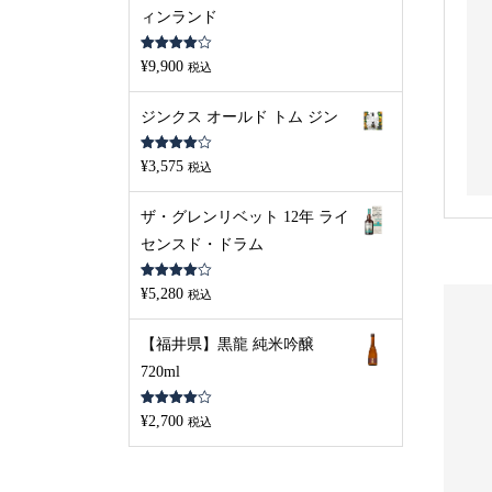
ィンランド
5段階中
¥
9,900
税込
4.00
の評
価
ジンクス オールド トム ジン
5段階中
¥
3,575
税込
4.00
の評
価
ザ・グレンリベット 12年 ライ
センスド・ドラム
5段階中
¥
5,280
税込
4.00
の評
価
【福井県】黒龍 純米吟醸
720ml
5段階中
¥
2,700
税込
4.00
の評
価
S
L
D
O
U
S
L
D
O
U
O
T
O
T