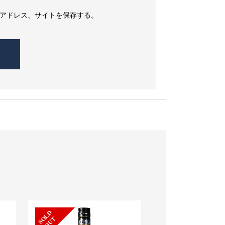
アドレス、サイトを保存する。
S
L
D
O
U
O
T