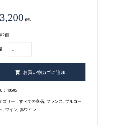
3,200
税込
庫2個
ル
量
イ・
ジ
ャ
お買い物カゴに追加
ド
コ
KU：
48505
ト
テゴリー：
すべての商品
,
フランス
,
ブルゴー
ー・
ュ
,
ワイン
,
赤ワイン
ド・
ブ
ル