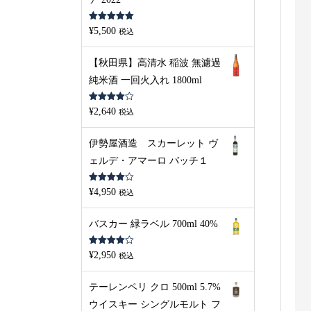
5段階中
5.00
¥
5,500
税込
の評価
【秋田県】高清水 稲波 無濾過
純米酒 一回火入れ 1800ml
5段階中
¥
2,640
税込
4.00
の評
価
伊勢屋酒造 スカーレット ヴ
ェルデ・アマーロ バッチ１
5段階中
¥
4,950
税込
4.00
の評
価
バスカー 緑ラベル 700ml 40%
5段階中
¥
2,950
税込
4.00
の評
価
テーレンペリ クロ 500ml 5.7%
ウイスキー シングルモルト フ