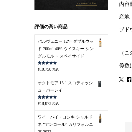
内容量
産地
評価の高い商品
ブド
バルヴェニー 12年 ダブルウッ
ド 700ml 40% ウイスキー シン
（こ
グルモルト スペイサイド
係数
5段階中
5.00
¥
10,750
税込
の評価
オクトモア 13.1 スコティッシ
ュ・バーレイ
5段階中
5.00
¥
18,073
税込
の評価
ワイ・バイ・ヨシキ シャルド
ネ “アンコール” カリフォルニ
ア 2022