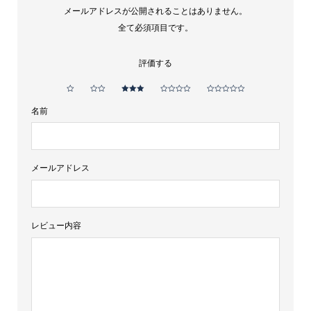
デ
メールアドレスが公開されることはありません。
ア
全て必須項目です。
レ
ハ
評価する
ン
ド
名前
リ
ア
500ml
メールアドレス
15%
シ
ェ
レビュー内容
リ
ー
個