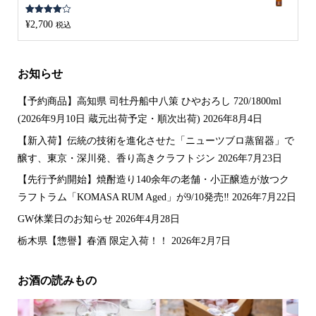
5段階中
¥
2,700
税込
4.00
の評
価
お知らせ
【予約商品】高知県 司牡丹船中八策 ひやおろし 720/1800ml
(2026年9月10日 蔵元出荷予定・順次出荷)
2026年8月4日
【新入荷】伝統の技術を進化させた「ニューツブロ蒸留器」で
醸す、東京・深川発、香り高きクラフトジン
2026年7月23日
【先行予約開始】焼酎造り140余年の老舗・小正醸造が放つク
ラフトラム「KOMASA RUM Aged」が9/10発売‼️
2026年7月22日
GW休業日のお知らせ
2026年4月28日
栃木県【惣譽】春酒 限定入荷！！
2026年2月7日
お酒の読みもの