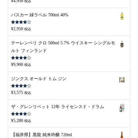
¥
4,950
税込
4.00
の評
価
バスカー 緑ラベル 700ml 40%
5段階中
¥
2,950
税込
4.00
の評
価
テーレンペリ クロ 500ml 5.7% ウイスキー シングルモ
ルト フィンランド
5段階中
¥
9,900
税込
4.00
の評
価
ジンクス オールド トム ジン
5段階中
¥
3,575
税込
4.00
の評
価
ザ・グレンリベット 12年 ライセンスド・ドラム
5段階中
¥
5,280
税込
4.00
の評
価
【福井県】黒龍 純米吟醸 720ml