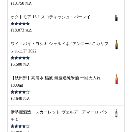
5段階中
5.00
¥
10,750
税込
の評価
オクトモア 13.1 スコティッシュ・バーレイ
5段階中
5.00
¥
18,073
税込
の評価
ワイ・バイ・ヨシキ シャルドネ “アンコール” カリフ
ォルニア 2022
5段階中
5.00
¥
5,500
税込
の評価
【秋田県】高清水 稲波 無濾過純米酒 一回火入れ
1800ml
5段階中
¥
2,640
税込
4.00
の評
価
伊勢屋酒造 スカーレット ヴェルデ・アマーロ バッ
チ１
5段階中