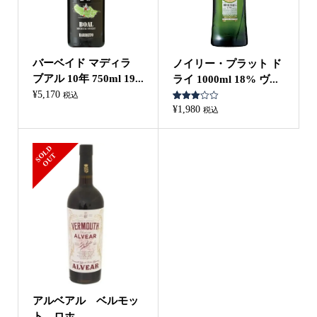
バーベイド マディラ
ノイリー・プラット ド
ブアル 10年 750ml 19...
ライ 1000ml 18% ヴ...
¥
5,170
税込
1
件の利
¥
1,980
税込
用者評
価に基
づく5
段階評
S
L
D
O
U
価のう
O
T
ち、
3.00
点
アルベアル ベルモッ
ト ロホ