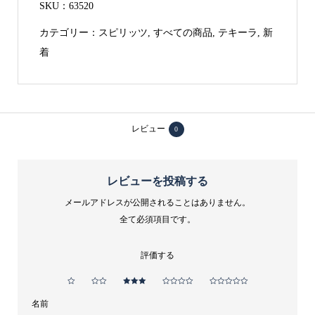
フ
SKU：
63520
リ
カテゴリー：
スピリッツ
,
すべての商品
,
テキーラ
,
新
オ
着
ア
ネ
ホ
750ml
レビュー
0
38%
テ
キ
レビューを投稿する
ー
メールアドレスが公開されることはありません。
ラ
全て必須項目です。
個
評価する
名前