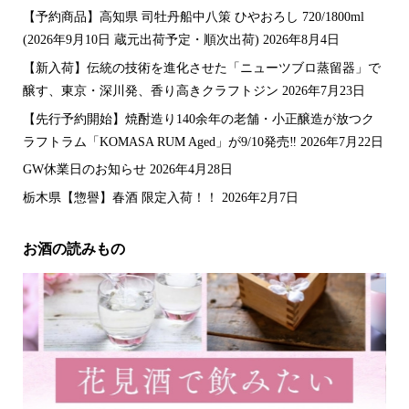
【予約商品】高知県 司牡丹船中八策 ひやおろし 720/1800ml
(2026年9月10日 蔵元出荷予定・順次出荷)
2026年8月4日
【新入荷】伝統の技術を進化させた「ニューツブロ蒸留器」で
醸す、東京・深川発、香り高きクラフトジン
2026年7月23日
【先行予約開始】焼酎造り140余年の老舗・小正醸造が放つク
ラフトラム「KOMASA RUM Aged」が9/10発売‼️
2026年7月22日
GW休業日のお知らせ
2026年4月28日
栃木県【惣譽】春酒 限定入荷！！
2026年2月7日
お酒の読みもの