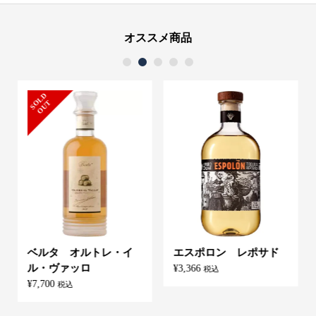
オススメ商品
1
2
3
4
5
S
L
D
O
U
O
T
ベルタ オルトレ・イ
エスポロン レポサド
ル・ヴァッロ
¥
3,366
税込
¥
7,700
税込