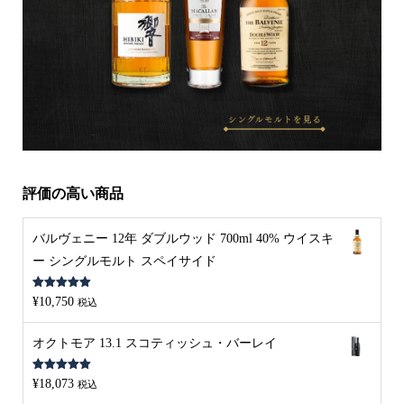
評価の高い商品
バルヴェニー 12年 ダブルウッド 700ml 40% ウイスキ
ー シングルモルト スペイサイド
5段階中
5.00
¥
10,750
税込
の評価
オクトモア 13.1 スコティッシュ・バーレイ
5段階中
5.00
¥
18,073
税込
の評価