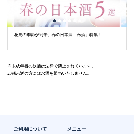
1
2
3
4
5
6
花見の季節が到来。春の日本酒「春酒」特集！
古城
※未成年者の飲酒は法律で禁止されています。
20歳未満の方にはお酒を販売いたしません。
ご利用について
メニュー