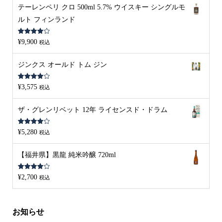
テーレンペリ クロ 500ml 5.7% ウイスキー シングルモ
ルト フィンランド
5段階中
¥
9,900
税込
4.00
の評
価
ジンクス オールド トム ジン
5段階中
¥
3,575
税込
4.00
の評
価
ザ・グレンリベット 12年 ライセンスド・ドラム
5段階中
¥
5,280
税込
4.00
の評
価
【福井県】黒龍 純米吟醸 720ml
5段階中
¥
2,700
税込
4.00
の評
価
お知らせ