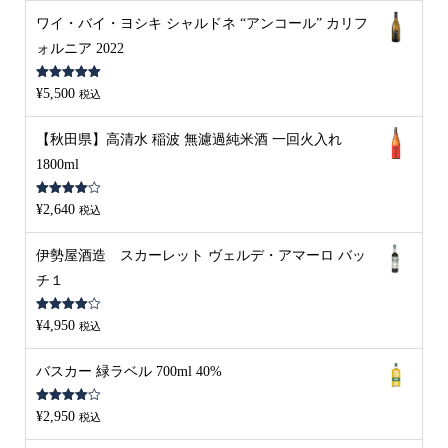
ワイ・バイ・ヨシキ シャルドネ “アンコール” カリフ
ォルニア 2022
5段階中
5.00
¥
5,500
税込
の評価
【秋田県】高清水 稲波 無濾過純米酒 一回火入れ
1800ml
5段階中
¥
2,640
税込
4.00
の評
価
伊勢屋酒造 スカーレット ヴェルデ・アマーロ バッ
チ１
5段階中
¥
4,950
税込
4.00
の評
価
バスカー 緑ラベル 700ml 40%
5段階中
¥
2,950
税込
4.00
の評
価