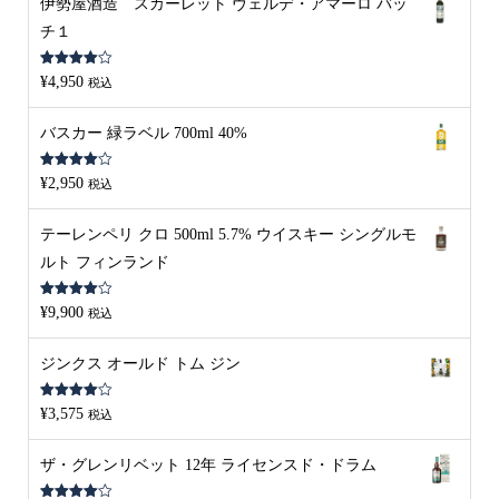
伊勢屋酒造 スカーレット ヴェルデ・アマーロ バッ
チ１
5段階中
¥
4,950
税込
4.00
の評
価
バスカー 緑ラベル 700ml 40%
5段階中
¥
2,950
税込
4.00
の評
価
テーレンペリ クロ 500ml 5.7% ウイスキー シングルモ
ルト フィンランド
5段階中
¥
9,900
税込
4.00
の評
価
ジンクス オールド トム ジン
5段階中
¥
3,575
税込
4.00
の評
価
ザ・グレンリベット 12年 ライセンスド・ドラム