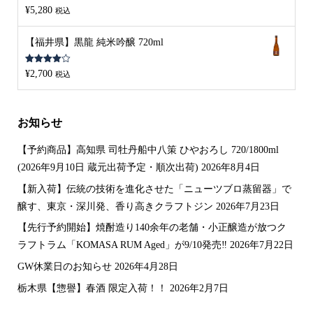
5段階中
¥
5,280
税込
4.00
の評
価
【福井県】黒龍 純米吟醸 720ml
5段階中
¥
2,700
税込
4.00
の評
価
お知らせ
【予約商品】高知県 司牡丹船中八策 ひやおろし 720/1800ml
(2026年9月10日 蔵元出荷予定・順次出荷)
2026年8月4日
【新入荷】伝統の技術を進化させた「ニューツブロ蒸留器」で
醸す、東京・深川発、香り高きクラフトジン
2026年7月23日
【先行予約開始】焼酎造り140余年の老舗・小正醸造が放つク
ラフトラム「KOMASA RUM Aged」が9/10発売‼️
2026年7月22日
GW休業日のお知らせ
2026年4月28日
栃木県【惣譽】春酒 限定入荷！！
2026年2月7日