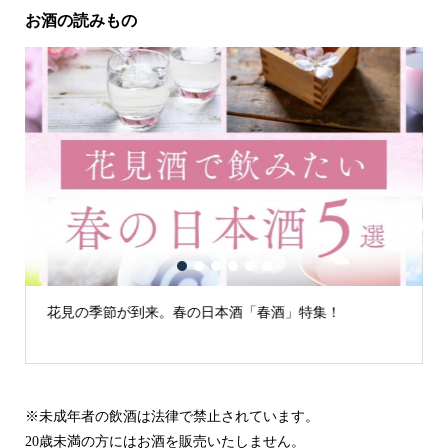
お酒の読みもの
1
2
3
4
5
6
酒」特集！
古城の街「犬山」の日本酒
※未成年者の飲酒は法律で禁止されています。
20歳未満の方にはお酒を販売いたしません。