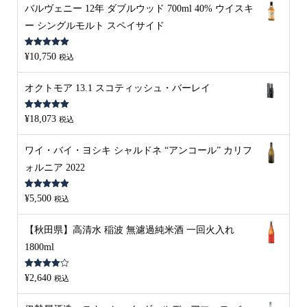
バルヴェニー 12年 ダブルウッド 700ml 40% ウイスキ
ー シングルモルト スペイサイド
5段階中
5.00
¥
10,750
税込
の評価
オクトモア 13.1 スコティッシュ・バーレイ
5段階中
5.00
¥
18,073
税込
の評価
ワイ・バイ・ヨシキ シャルドネ “アンコール” カリフ
ォルニア 2022
5段階中
5.00
¥
5,500
税込
の評価
【秋田県】高清水 稲波 無濾過純米酒 一回火入れ
1800ml
5段階中
¥
2,640
税込
4.00
の評
価