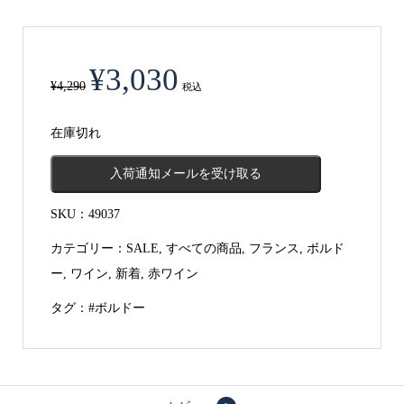
元
現
¥
3,030
の
在
¥
4,290
税込
価
の
在庫切れ
格
価
は
格
入荷通知メールを受け取る
¥4,290
は
で
¥3,030
SKU：
49037
し
で
カテゴリー：
SALE
,
すべての商品
,
フランス
,
ボルド
た。
す。
ー
,
ワイン
,
新着
,
赤ワイン
タグ：
#ボルドー