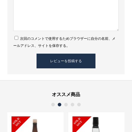
次回のコメントで使用するためブラウザーに自分の名前、メ
ールアドレス、サイトを保存する。
オススメ商品
1
2
3
4
5
S
L
D
O
U
S
L
D
O
U
O
T
O
T