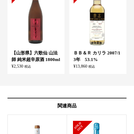
【山形県】六歌仙 山法
ＢＢ＆Ｒ カリラ 2007/1
師 純米超辛原酒 1800ml
3年 53.1%
¥
2,530
¥
13,860
税込
税込
関連商品
S
L
D
O
U
O
T