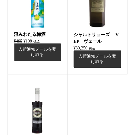
澄みわたる梅酒
シャルトリューズ V
元
現
¥
495
¥
198
EP ヴェール
税込
の
在
¥
30,250
税込
入荷通知メールを受
価
の
け取る
入荷通知メールを受
格
価
け取る
は
格
¥495
は
で
¥198
し
で
た。
す。