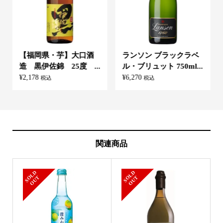
【福岡県・芋】大口酒
ランソン ブラックラベ
造 黒伊佐錦 25度 ...
ル・ブリュット 750ml...
¥
2,178
¥
6,270
税込
税込
関連商品
S
L
D
O
U
S
L
D
O
U
O
T
O
T