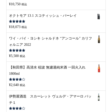
5段階中
5.00
¥
10,750
税込
の評価
オクトモア 13.1 スコティッシュ・バーレイ
5段階中
5.00
¥
18,073
税込
の評価
ワイ・バイ・ヨシキ シャルドネ “アンコール” カリフ
ォルニア 2022
5段階中
5.00
¥
5,500
税込
の評価
【秋田県】高清水 稲波 無濾過純米酒 一回火入れ
1800ml
5段階中
¥
2,640
税込
4.00
の評
価
伊勢屋酒造 スカーレット ヴェルデ・アマーロ バッ
チ１