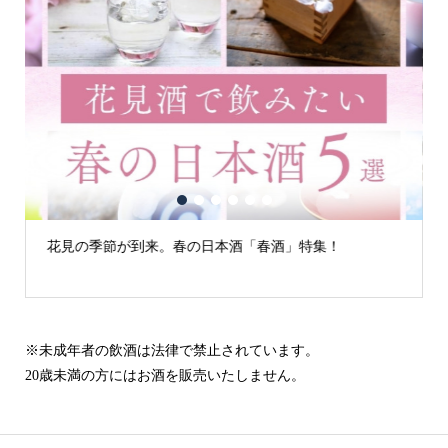
1
2
3
4
5
6
が到来。春の日本酒「春酒」特集！
古城の街「犬山」
※未成年者の飲酒は法律で禁止されています。
20歳未満の方にはお酒を販売いたしません。