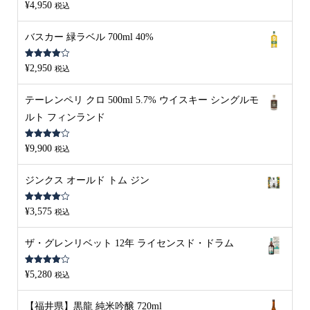
5段階中
¥
4,950
税込
4.00
の評
価
バスカー 緑ラベル 700ml 40%
5段階中
¥
2,950
税込
4.00
の評
価
テーレンペリ クロ 500ml 5.7% ウイスキー シングルモ
ルト フィンランド
5段階中
¥
9,900
税込
4.00
の評
価
ジンクス オールド トム ジン
5段階中
¥
3,575
税込
4.00
の評
価
ザ・グレンリベット 12年 ライセンスド・ドラム
5段階中
¥
5,280
税込
4.00
の評
価
【福井県】黒龍 純米吟醸 720ml