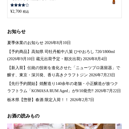
5段階中
¥
2,700
税込
4.00
の評
価
お知らせ
夏季休業のお知らせ
2026年8月10日
【予約商品】高知県 司牡丹船中八策 ひやおろし 720/1800ml
(2026年9月10日 蔵元出荷予定・順次出荷)
2026年8月4日
【新入荷】伝統の技術を進化させた「ニューツブロ蒸留器」で
醸す、東京・深川発、香り高きクラフトジン
2026年7月23日
【先行予約開始】焼酎造り140余年の老舗・小正醸造が放つク
ラフトラム「KOMASA RUM Aged」が9/10発売‼️
2026年7月22日
栃木県【惣譽】春酒 限定入荷！！
2026年2月7日
お酒の読みもの