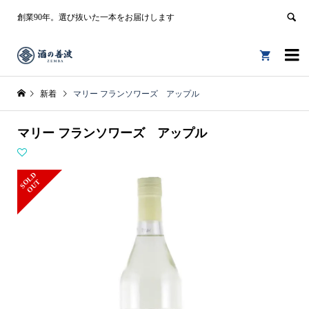
創業90年。選び抜いた一本をお届けします


新着
マリー フランソワーズ アップル
マリー フランソワーズ アップル
S
L
D
O
U
O
T