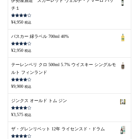
伊勢屋酒造 スカーレット ヴェルデ・アマーロ バッ
チ１
5段階中
¥
4,950
税込
4.00
の評
価
バスカー 緑ラベル 700ml 40%
5段階中
¥
2,950
税込
4.00
の評
価
テーレンペリ クロ 500ml 5.7% ウイスキー シングルモ
ルト フィンランド
5段階中
¥
9,900
税込
4.00
の評
価
ジンクス オールド トム ジン
5段階中
¥
3,575
税込
4.00
の評
価
ザ・グレンリベット 12年 ライセンスド・ドラム