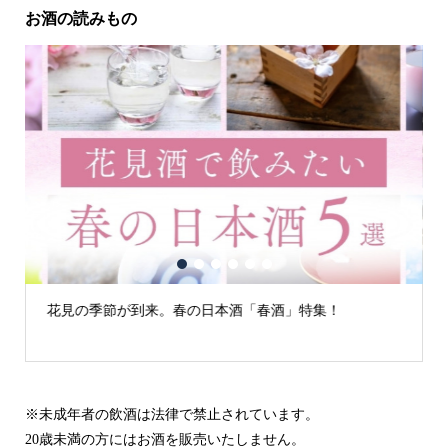
お酒の読みもの
1
2
3
4
5
6
花見の季節が到来。春の日本酒「春酒」特集！
※未成年者の飲酒は法律で禁止されています。
20歳未満の方にはお酒を販売いたしません。