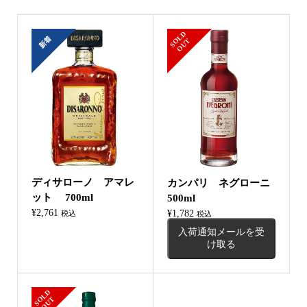
S
L
D
O
U
新着
O
T
ディサローノ アマレ
カンパリ ネグローニ
ット 700ml
500ml
¥
2,761
¥
1,782
税込
税込
入荷通知メールを受
け取る
S
L
D
O
U
O
T