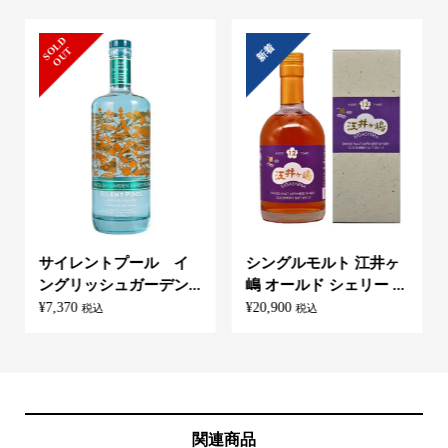
S
L
D
O
U
新着
O
T
サイレントプール イ
シングルモルト 江井ヶ
ングリッシュガーデン...
嶋 オールド シェリー ...
¥
7,370
¥
20,900
税込
税込
関連商品