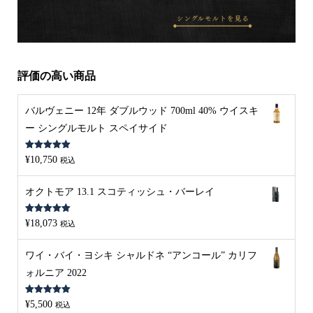
評価の高い商品
バルヴェニー 12年 ダブルウッド 700ml 40% ウイスキ
ー シングルモルト スペイサイド
5段階中
5.00
¥
10,750
税込
の評価
オクトモア 13.1 スコティッシュ・バーレイ
5段階中
5.00
¥
18,073
税込
の評価
ワイ・バイ・ヨシキ シャルドネ “アンコール” カリフ
ォルニア 2022
5段階中
5.00
¥
5,500
税込
の評価