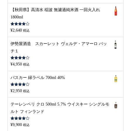
【秋田県】高清水 稲波 無濾過純米酒 一回火入れ
1800ml
5段階中
¥
2,640
税込
4.00
の評
価
伊勢屋酒造 スカーレット ヴェルデ・アマーロ バッ
チ１
5段階中
¥
4,950
税込
4.00
の評
価
バスカー 緑ラベル 700ml 40%
5段階中
¥
2,950
税込
4.00
の評
価
テーレンペリ クロ 500ml 5.7% ウイスキー シングルモ
ルト フィンランド
5段階中
¥
9,900
税込
4.00
の評
価