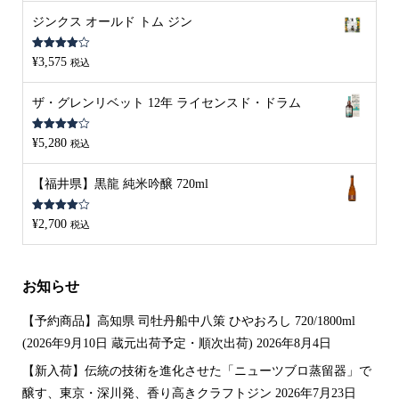
ジンクス オールド トム ジン
5段階中
¥
3,575
税込
4.00
の評
価
ザ・グレンリベット 12年 ライセンスド・ドラム
5段階中
¥
5,280
税込
4.00
の評
価
【福井県】黒龍 純米吟醸 720ml
5段階中
¥
2,700
税込
4.00
の評
価
お知らせ
【予約商品】高知県 司牡丹船中八策 ひやおろし 720/1800ml
(2026年9月10日 蔵元出荷予定・順次出荷)
2026年8月4日
【新入荷】伝統の技術を進化させた「ニューツブロ蒸留器」で
醸す、東京・深川発、香り高きクラフトジン
2026年7月23日