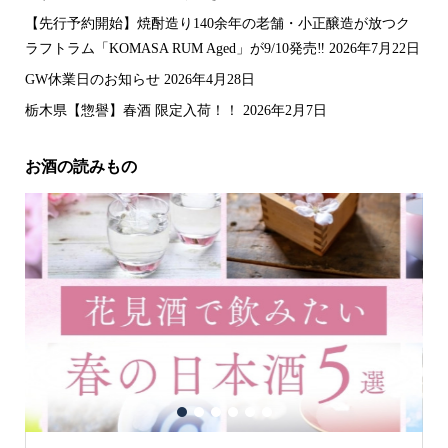
【先行予約開始】焼酎造り140余年の老舗・小正醸造が放つク
ラフトラム「KOMASA RUM Aged」が9/10発売‼️
2026年7月22日
GW休業日のお知らせ
2026年4月28日
栃木県【惣譽】春酒 限定入荷！！
2026年2月7日
お酒の読みもの
1
2
3
4
5
6