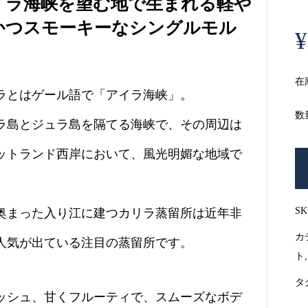
イラ海峡を望む地で生まれる軽や
かつスモーキーなシングルモル
¥
在
ラとはゲール語で「アイラ海峡」。
数
ラ島とジュラ島を隔てる海峡で、その周辺は
ットランド西岸において、風光明媚な地域で
S
奥まった入り江に建つカリラ蒸留所は近年非
カ
人気が出ている注目の蒸留所です。
ト
タ
ッシュ、甘くフルーティで、スムーズなボデ