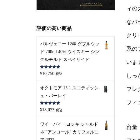
ィの
なバ
評価の高い商品
クリ
バルヴェニー 12年 ダブルウッ
系の
ド 700ml 40% ウイスキー シン
グルモルト スペイサイド
いま
5段階中
5.00
¥
10,750
税込
しっ
の評価
オクトモア 13.1 スコティッシ
フレ
ュ・バーレイ
フィ
5段階中
5.00
¥
18,073
税込
の評価
ワイ・バイ・ヨシキ シャルド
容量：
ネ “アンコール” カリフォルニ
ア 2022