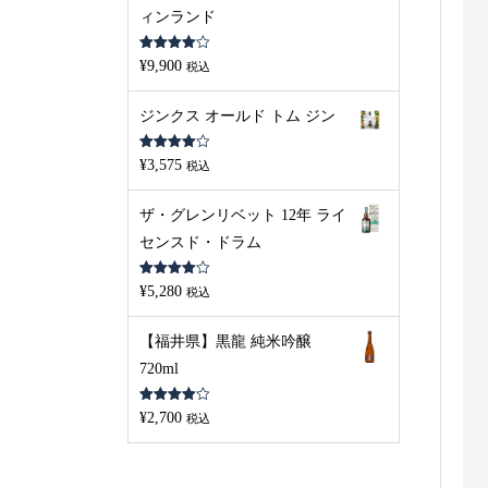
ィンランド
5段階中
¥
9,900
税込
4.00
の評
価
ジンクス オールド トム ジン
5段階中
¥
3,575
税込
4.00
の評
価
ザ・グレンリベット 12年 ライ
センスド・ドラム
5段階中
¥
5,280
税込
4.00
の評
価
【福井県】黒龍 純米吟醸
720ml
5段階中
¥
2,700
税込
4.00
の評
価