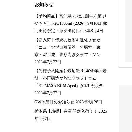
お知らせ
【予約商品】高知県 司牡丹船中八策 ひ
やおろし 720/1800ml (2026年9月10日 蔵
元出荷予定・順次出荷)
2026年8月4日
【新入荷】伝統の技術を進化させた
「ニューツブロ蒸留器」で醸す、東
京・深川発、香り高きクラフトジン
2026年7月23日
【先行予約開始】焼酎造り140余年の老
舗・小正醸造が放つクラフトラム
「KOMASA RUM Aged」が9/10発売‼️
2026年7月22日
GW休業日のお知らせ
2026年4月28日
栃木県【惣譽】春酒 限定入荷！！
2026
年2月7日