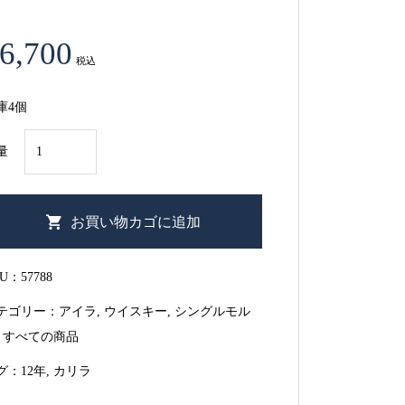
6,700
税込
庫4個
カ
量
リ
ラ
12
お買い物カゴに追加
年
700ml
KU：
57788
43%
テゴリー：
アイラ
,
ウイスキー
,
シングルモル
個
,
すべての商品
グ：
12年
,
カリラ