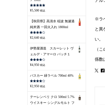
アル
5段階中
5.00
¥
5,500
税込
の評価
※ラ
【秋田県】高清水 稲波 無濾過
純米酒 一回火入れ 1800ml
と異
5段階中
¥
2,640
税込
い。
4.00
の評
価
伊勢屋酒造 スカーレット ヴ
（こ
ェルデ・アマーロ バッチ１
係数
5段階中
¥
4,950
税込
4.00
の評
価
バスカー 緑ラベル 700ml 40%
5段階中
¥
2,950
税込
4.00
の評
価
テーレンペリ クロ 500ml 5.7%
ウイスキー シングルモルト フ