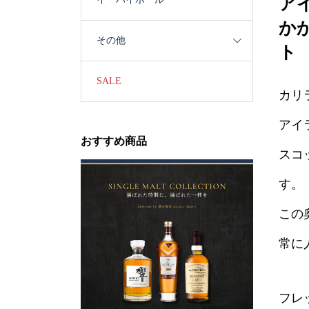
ア
か
その他
ト
SALE
カリ
アイ
おすすめ商品
スコ
す。
この
常に
フレ