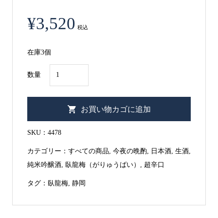
¥
3,520
税込
在庫3個
【静
数量
岡
県】
お買い物カゴに追加
臥
龍
SKU：
4478
梅
カテゴリー：
すべての商品
,
今夜の晩酌
,
日本酒
,
生酒
,
純
純米吟醸酒
,
臥龍梅（がりゅうばい）
,
超辛口
米
吟
タグ：
臥龍梅
,
静岡
醸
超