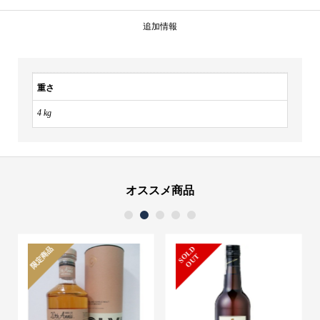
辛
口
追加情報
無
濾
過
重さ
生
4 kg
貯
1800ml
個
オススメ商品
1
2
3
4
5
限定商品
S
L
D
O
U
O
T