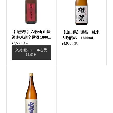
【山形県】六歌仙 山法
【山口県】獺祭 純米
師 純米超辛原酒 1800...
大吟醸45 1800ml
¥
2,530
¥
4,950
税込
税込
入荷通知メールを受
け取る