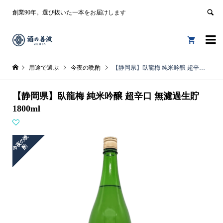
創業90年。選び抜いた一本をお届けします


用途で選ぶ
今夜の晩酌
【静岡県】臥龍梅 純米吟醸 超辛口 無濾過生貯 1800ml
【静岡県】臥龍梅 純米吟醸 超辛口 無濾過生貯
1800ml
今
夜
の
晩
酌