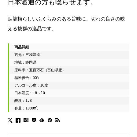
日本酒通の方も唸らせます。
臥龍梅らしいふくらみのある旨味に、切れの良さの映
える抜群の逸品です。
蔵元：三和酒造

地域：静岡県

原料米：五百万石（富山県産）

精米歩合：55%

アルコール度：16度

日本酒度：+8～10

酸度：1.3

容量：1800ml