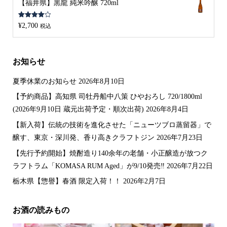
【福井県】黒龍 純米吟醸 720ml
5段階中
¥
2,700
税込
4.00
の評
価
お知らせ
夏季休業のお知らせ
2026年8月10日
【予約商品】高知県 司牡丹船中八策 ひやおろし 720/1800ml
(2026年9月10日 蔵元出荷予定・順次出荷)
2026年8月4日
【新入荷】伝統の技術を進化させた「ニューツブロ蒸留器」で
醸す、東京・深川発、香り高きクラフトジン
2026年7月23日
【先行予約開始】焼酎造り140余年の老舗・小正醸造が放つク
ラフトラム「KOMASA RUM Aged」が9/10発売‼️
2026年7月22日
栃木県【惣譽】春酒 限定入荷！！
2026年2月7日
お酒の読みもの