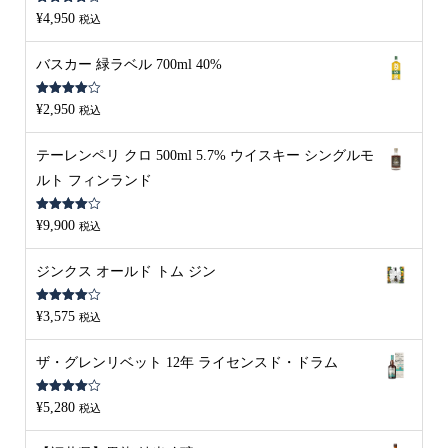
5段階中
¥
4,950
税込
4.00
の評
価
バスカー 緑ラベル 700ml 40%
5段階中
¥
2,950
税込
4.00
の評
価
テーレンペリ クロ 500ml 5.7% ウイスキー シングルモ
ルト フィンランド
5段階中
¥
9,900
税込
4.00
の評
価
ジンクス オールド トム ジン
5段階中
¥
3,575
税込
4.00
の評
価
ザ・グレンリベット 12年 ライセンスド・ドラム
5段階中
¥
5,280
税込
4.00
の評
価