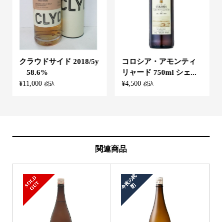
クラウドサイド 2018/5y
コロシア・アモンティ
58.6%
リャード 750ml シェ...
¥
11,000
¥
4,500
税込
税込
関連商品
今
夜
の
晩
S
L
D
O
U
O
T
酌