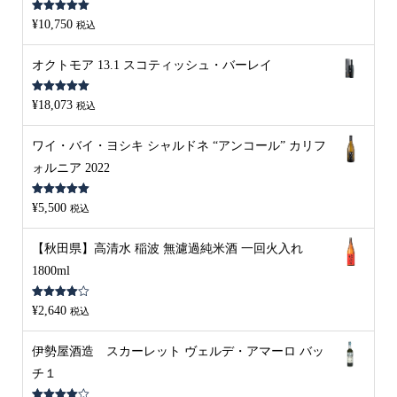
5段階中
5.00
¥
10,750
税込
の評価
オクトモア 13.1 スコティッシュ・バーレイ
5段階中
5.00
¥
18,073
税込
の評価
ワイ・バイ・ヨシキ シャルドネ “アンコール” カリフ
ォルニア 2022
5段階中
5.00
¥
5,500
税込
の評価
【秋田県】高清水 稲波 無濾過純米酒 一回火入れ
1800ml
5段階中
¥
2,640
税込
4.00
の評
価
伊勢屋酒造 スカーレット ヴェルデ・アマーロ バッ
チ１