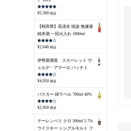
5段階中
5.00
¥
5,500
税込
の評価
【秋田県】高清水 稲波 無濾過
純米酒 一回火入れ 1800ml
5段階中
¥
2,640
税込
4.00
の評
価
伊勢屋酒造 スカーレット ヴ
ェルデ・アマーロ バッチ１
5段階中
¥
4,950
税込
4.00
の評
価
バスカー 緑ラベル 700ml 40%
5段階中
¥
2,950
税込
4.00
の評
価
テーレンペリ クロ 500ml 5.7%
ウイスキー シングルモルト フ