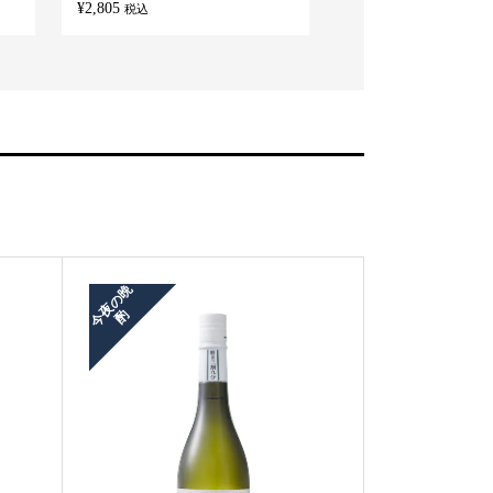
¥
2,805
¥
7,150
税込
税込
今
夜
の
晩
酌