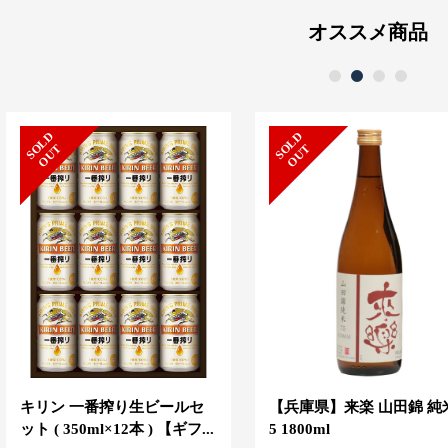
オススメ商品
1
2
3
4
S
L
D
O
U
S
L
D
O
U
O
T
O
T
キリン 一番搾り生ビールセ
【兵庫県】来楽 山田錦 純
ット ( 350ml×12本 ) 【ギフ...
5 1800ml