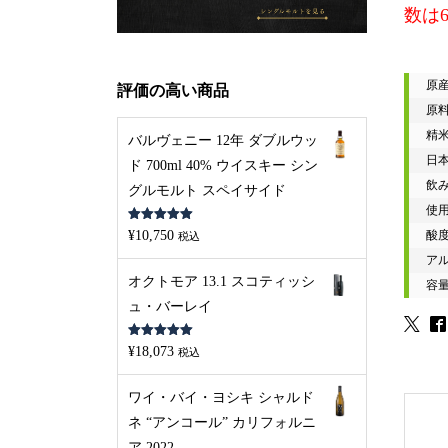
数は
原
評価の高い商品
原
精米
バルヴェニー 12年 ダブルウッ
日本
ド 700ml 40% ウイスキー シン
飲み
グルモルト スペイサイド
使用
5段階中
5.00
¥
10,750
酸度
税込
の評価
アル
オクトモア 13.1 スコティッシ
容量
ュ・バーレイ
5段階中
5.00
¥
18,073
税込
の評価
ワイ・バイ・ヨシキ シャルド
ネ “アンコール” カリフォルニ
ア 2022