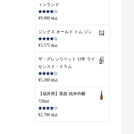
ィンランド
5段階中
¥
9,900
税込
4.00
の評
価
ジンクス オールド トム ジン
S
L
D
O
U
S
L
D
O
U
5段階中
O
T
O
T
¥
3,575
税込
4.00
の評
価
ザ・グレンリベット 12年 ライ
センスド・ドラム
5段階中
¥
5,280
税込
4.00
の評
価
【福井県】黒龍 純米吟醸
720ml
5段階中
¥
2,700
税込
4.00
の評
価
ランドパーク 21年 46度
ミクターズ US★1バレルス
0ml アイランドモルト
トレングス ライウイスキー