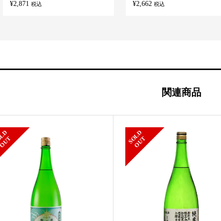
¥
2,871
¥
2,662
税込
税込
関連商品
S
L
D
O
U
S
L
D
O
U
O
T
O
T