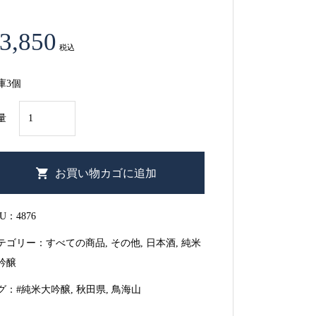
3,850
税込
庫3個
【秋
量
田
県】
鳥
お買い物カゴに追加
海
山
KU：
4876
純
テゴリー：
すべての商品
,
その他
,
日本酒
,
純米
米
吟醸
大
吟
グ：
#純米大吟醸
,
秋田県
,
鳥海山
醸