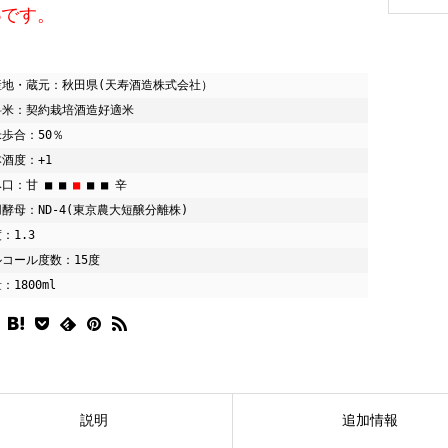
6です。
産地・蔵元：秋田県(天寿酒造株式会社）

料米：契約栽培酒造好適米

歩合：50％

酒度：+1

口：甘 ■ ■
 ■
 ■ ■ 辛

酵母：ND-4(東京農大短醸分離株)

：1.3

コール度数：15度

：1800ml
説明
追加情報