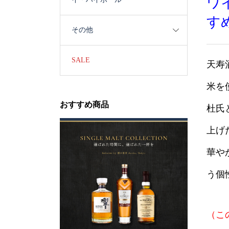
ワ
す
その他
SALE
天寿
米を
おすすめ商品
杜氏
上げ
華や
う個
（こ