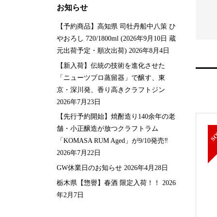
200
¥
10,450
税込
税込
お知らせ
【予約商品】高知県 司牡丹船中八策 ひ
やおろし 720/1800ml (2026年9月10日 蔵
元出荷予定・順次出荷)
2026年8月4日
【新入荷】伝統の技術を進化させた
「ニューツブロ蒸留器」で醸す、東
京・深川発、香り高きクラフトジン
2026年7月23日
【先行予約開始】焼酎造り140余年の老
舗・小正醸造が放つクラフトラム
「KOMASA RUM Aged」が9/10発売‼️
2026年7月22日
GW休業日のお知らせ
2026年4月28日
栃木県【惣譽】春酒 限定入荷！！
2026
年2月7日