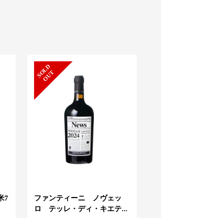
S
L
D
O
U
O
T
米7
ファンティーニ ノヴェッ
ドン・フリオ レポサ
ロ テッレ・ディ・キエテ...
l 35% テキーラ