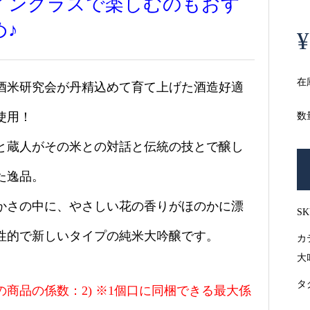
イングラスで楽しむのもおす
め♪
¥
在
酒米研究会が丹精込めて育て上げた酒造好適
使用！
数
と蔵人がその米との対話と伝統の技とで醸し
た逸品。
かさの中に、やさしい花の香りがほのかに漂
S
性的で新しいタイプの純米大吟醸です。
カ
大
タ
の商品の係数：2) ※1個口に同梱できる最大係