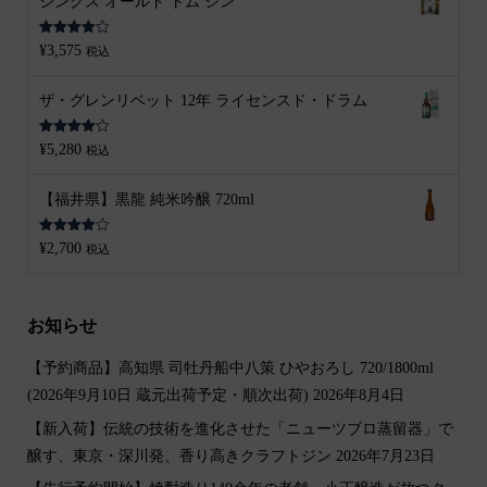
ジンクス オールド トム ジン
5段階中
¥
3,575
税込
4.00
の評
価
ザ・グレンリベット 12年 ライセンスド・ドラム
5段階中
¥
5,280
税込
4.00
の評
価
【福井県】黒龍 純米吟醸 720ml
5段階中
¥
2,700
税込
4.00
の評
価
お知らせ
【予約商品】高知県 司牡丹船中八策 ひやおろし 720/1800ml
(2026年9月10日 蔵元出荷予定・順次出荷)
2026年8月4日
【新入荷】伝統の技術を進化させた「ニューツブロ蒸留器」で
醸す、東京・深川発、香り高きクラフトジン
2026年7月23日