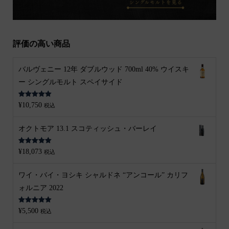
評価の高い商品
バルヴェニー 12年 ダブルウッド 700ml 40% ウイスキ
ー シングルモルト スペイサイド
5段階中
5.00
¥
10,750
税込
の評価
オクトモア 13.1 スコティッシュ・バーレイ
5段階中
5.00
¥
18,073
税込
の評価
ワイ・バイ・ヨシキ シャルドネ “アンコール” カリフ
ォルニア 2022
5段階中
5.00
¥
5,500
税込
の評価