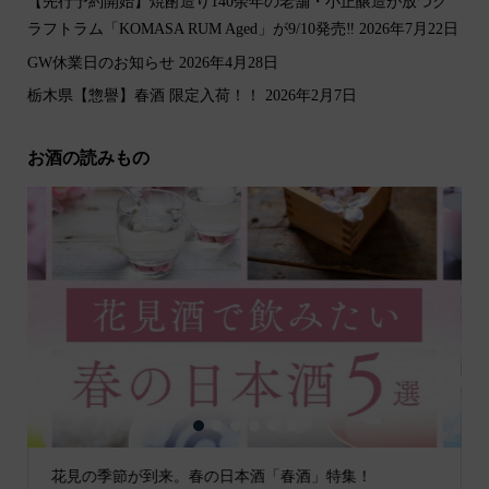
【先行予約開始】焼酎造り140余年の老舗・小正醸造が放つク
ラフトラム「KOMASA RUM Aged」が9/10発売‼️
2026年7月22日
GW休業日のお知らせ
2026年4月28日
栃木県【惣譽】春酒 限定入荷！！
2026年2月7日
お酒の読みもの
1
2
3
4
5
6
花見の季節が到来。春の日本酒「春酒」特集！