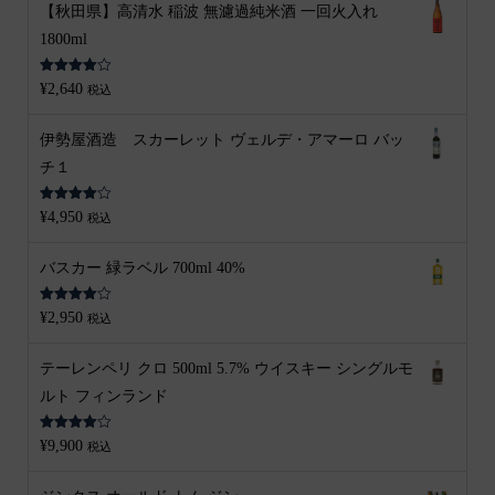
【秋田県】高清水 稲波 無濾過純米酒 一回火入れ
1800ml
5段階中
¥
2,640
税込
4.00
の評
価
伊勢屋酒造 スカーレット ヴェルデ・アマーロ バッ
チ１
5段階中
¥
4,950
税込
4.00
の評
価
バスカー 緑ラベル 700ml 40%
5段階中
¥
2,950
税込
4.00
の評
価
テーレンペリ クロ 500ml 5.7% ウイスキー シングルモ
ルト フィンランド
5段階中
¥
9,900
税込
4.00
の評
価