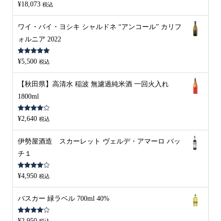
5段階中
5.00
¥
18,073
税込
の評価
ワイ・バイ・ヨシキ シャルドネ “アンコール” カリフ
ォルニア 2022
5段階中
5.00
¥
5,500
税込
の評価
【秋田県】高清水 稲波 無濾過純米酒 一回火入れ
1800ml
5段階中
¥
2,640
税込
4.00
の評
価
伊勢屋酒造 スカーレット ヴェルデ・アマーロ バッ
チ１
5段階中
¥
4,950
税込
4.00
の評
価
バスカー 緑ラベル 700ml 40%
5段階中
¥
2,950