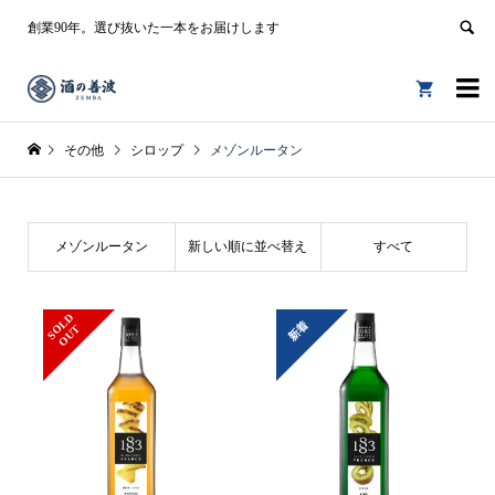
創業90年。選び抜いた一本をお届けします


その他
シロップ
メゾンルータン
メゾンルータン
新しい順に並べ替え
すべて
S
L
D
O
U
新着
O
T