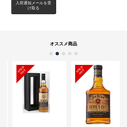
入荷通知メールを受
け取る
オススメ商品
1
2
3
4
5
S
L
D
O
U
S
L
D
O
U
O
T
O
T