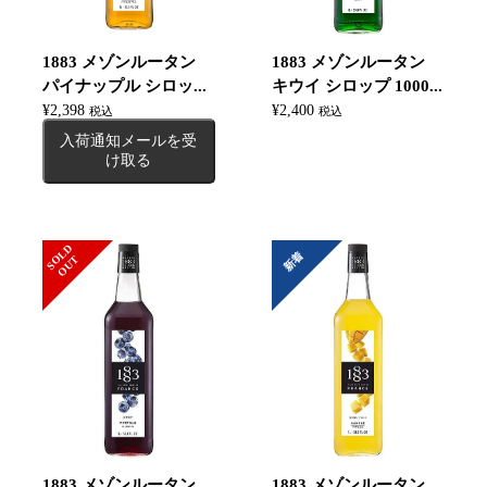
1883 メゾンルータン
1883 メゾンルータン
パイナップル シロッ...
キウイ シロップ 1000...
¥
2,398
¥
2,400
税込
税込
入荷通知メールを受
け取る
S
L
D
O
U
新着
O
T
1883 メゾンルータン
1883 メゾンルータン