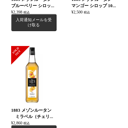
ブルーベリー シロッ...
マンゴー シロップ 10...
¥
2,398
¥
2,500
税込
税込
入荷通知メールを受
け取る
S
L
D
O
U
O
T
1883 メゾンルータン
ミラベル（チェリ...
¥
2,860
税込