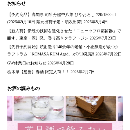
お知らせ
【予約商品】高知県 司牡丹船中八策 ひやおろし 720/1800ml
(2026年9月10日 蔵元出荷予定・順次出荷)
2026年8月4日
【新入荷】伝統の技術を進化させた「ニューツブロ蒸留器」で
醸す、東京・深川発、香り高きクラフトジン
2026年7月23日
【先行予約開始】焼酎造り140余年の老舗・小正醸造が放つク
ラフトラム「KOMASA RUM Aged」が9/10発売‼️
2026年7月22日
GW休業日のお知らせ
2026年4月28日
栃木県【惣譽】春酒 限定入荷！！
2026年2月7日
お酒の読みもの