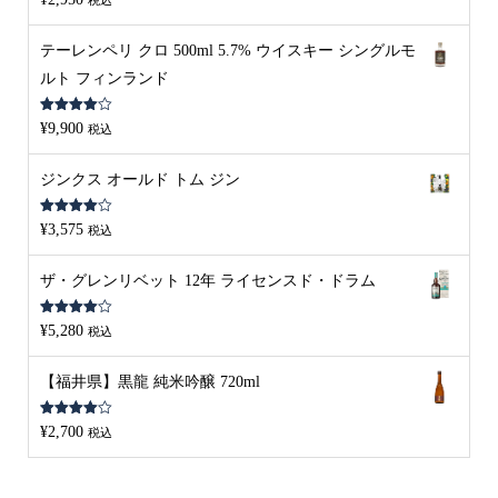
税込
4.00
の評
価
テーレンペリ クロ 500ml 5.7% ウイスキー シングルモ
ルト フィンランド
5段階中
¥
9,900
税込
4.00
の評
価
ジンクス オールド トム ジン
5段階中
¥
3,575
税込
4.00
の評
価
ザ・グレンリベット 12年 ライセンスド・ドラム
5段階中
¥
5,280
税込
4.00
の評
価
【福井県】黒龍 純米吟醸 720ml
5段階中
¥
2,700
税込
4.00
の評
価