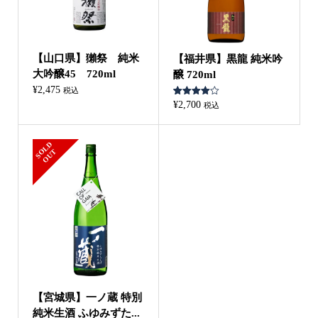
【山口県】獺祭 純米
【福井県】黒龍 純米吟
大吟醸45 720ml
醸 720ml
¥
2,475
税込
1
件の利用
¥
2,700
税込
者評価に
基づく5
段階評価
のうち、
S
L
D
O
U
4.00
点
O
T
【宮城県】一ノ蔵 特別
純米生酒 ふゆみずた...