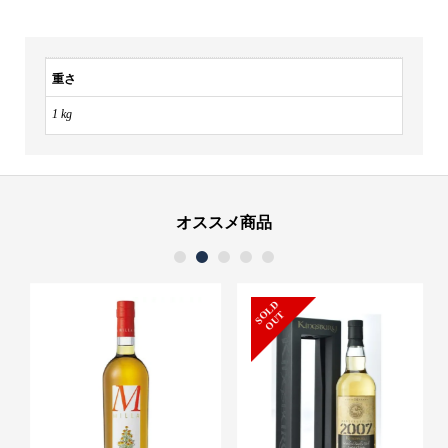
吟
醸
重さ
720ml
個
1 kg
オススメ商品
1
2
3
4
5
S
L
D
O
U
O
T