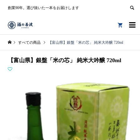
創業90年。選び抜いた一本をお届けします


すべての商品
【富山県】銀盤「米の芯」 純米大吟醸 720ml
【富山県】銀盤「米の芯」 純米大吟醸 720ml