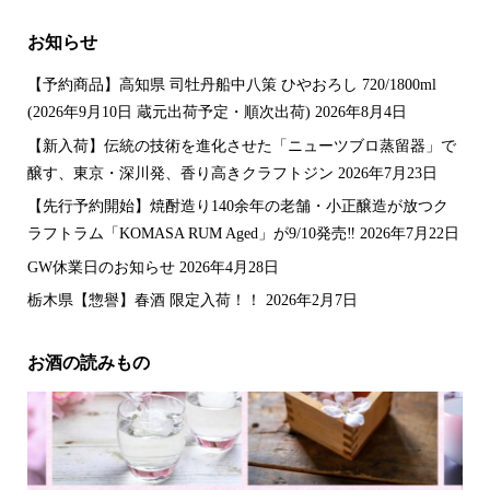
お知らせ
【予約商品】高知県 司牡丹船中八策 ひやおろし 720/1800ml
(2026年9月10日 蔵元出荷予定・順次出荷)
2026年8月4日
【新入荷】伝統の技術を進化させた「ニューツブロ蒸留器」で
醸す、東京・深川発、香り高きクラフトジン
2026年7月23日
【先行予約開始】焼酎造り140余年の老舗・小正醸造が放つク
ラフトラム「KOMASA RUM Aged」が9/10発売‼️
2026年7月22日
GW休業日のお知らせ
2026年4月28日
栃木県【惣譽】春酒 限定入荷！！
2026年2月7日
お酒の読みもの