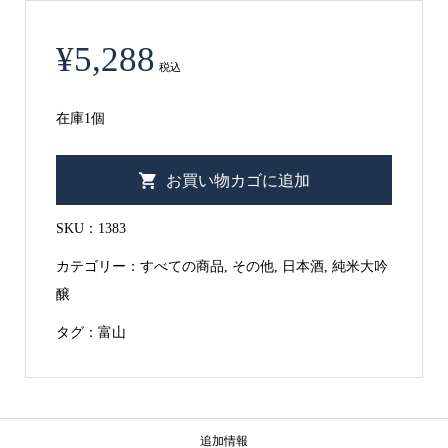
¥
5,288
税込
在庫1個
【富
お買い物カゴに追加
山
県】
SKU：
1383
銀
カテゴリー：
すべての商品
,
その他
,
日本酒
,
純米大吟
盤
醸
「米
タグ：
富山
の
芯」
純
米
追加情報
大