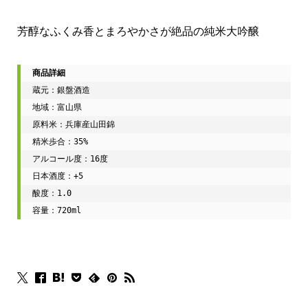
芳醇なふくみ香とまろやかさが絶品の純米大吟醸
蔵元：銀盤酒造

地域：富山県

原料米：兵庫産山田錦

精米歩合：35%

アルコール度：16度

日本酒度：+5

酸度：1.0

容量：720ml