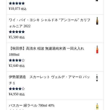
5段階中
5.00
¥
18,073
税込
の評価
ワイ・バイ・ヨシキ シャルドネ “アンコール” カリフ
ォルニア 2022
5段階中
5.00
¥
5,500
税込
の評価
【秋田県】高清水 稲波 無濾過純米酒 一回火入れ
1800ml
5段階中
¥
2,640
税込
4.00
の評
価
伊勢屋酒造 スカーレット ヴェルデ・アマーロ バッ
チ１
5段階中
¥
4,950
税込
4.00
の評
価
バスカー 緑ラベル 700ml 40%