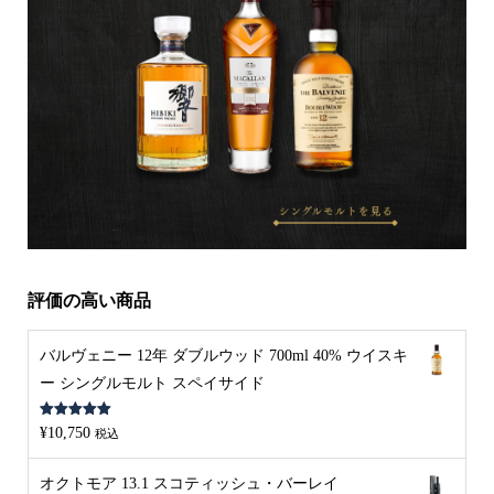
評価の高い商品
バルヴェニー 12年 ダブルウッド 700ml 40% ウイスキ
ー シングルモルト スペイサイド
5段階中
5.00
¥
10,750
税込
の評価
オクトモア 13.1 スコティッシュ・バーレイ