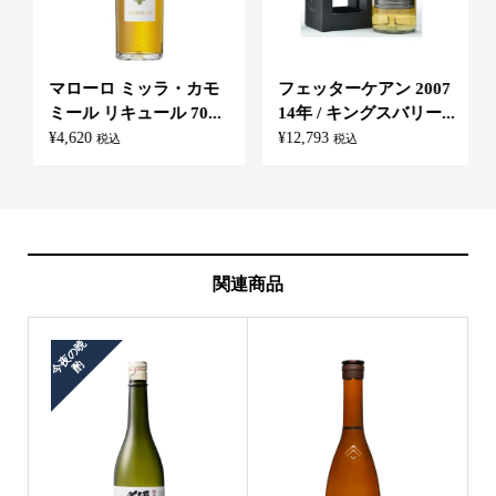
マローロ ミッラ・カモ
フェッターケアン 2007
ミール リキュール 70...
14年 / キングスバリー...
¥
4,620
¥
12,793
税込
税込
関連商品
今
夜
の
晩
酌