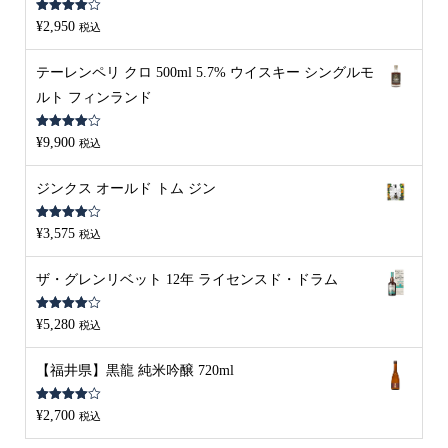
5段階中
¥
2,950
税込
4.00
の評
価
テーレンペリ クロ 500ml 5.7% ウイスキー シングルモ
ルト フィンランド
5段階中
¥
9,900
税込
4.00
の評
価
ジンクス オールド トム ジン
5段階中
¥
3,575
税込
4.00
の評
価
ザ・グレンリベット 12年 ライセンスド・ドラム
5段階中
¥
5,280
税込
4.00
の評
価
【福井県】黒龍 純米吟醸 720ml
5段階中
¥
2,700
税込
4.00
の評
価