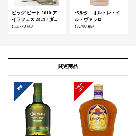
ビッグ ピート 2010 ア
ベルタ オルトレ・イ
イラフェス 2025 / ダ...
ル・ヴァッロ
¥
11,770
¥
7,700
税込
税込
関連商品
S
L
D
O
U
新着
O
T