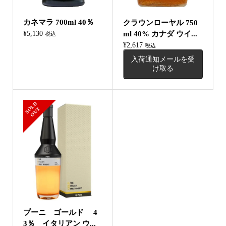
カネマラ 700ml 40％
クラウンローヤル 750
¥
5,130
ml 40% カナダ ウイ...
税込
¥
2,617
税込
入荷通知メールを受
け取る
S
L
D
O
U
O
T
プーニ ゴールド 4
3％ イタリアン ウ...