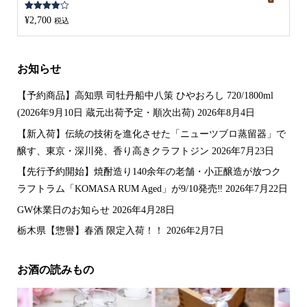
5段階中
¥
2,700
税込
4.00
の評
価
お知らせ
【予約商品】高知県 司牡丹船中八策 ひやおろし 720/1800ml
(2026年9月10日 蔵元出荷予定・順次出荷)
2026年8月4日
【新入荷】伝統の技術を進化させた「ニューツブロ蒸留器」で
醸す、東京・深川発、香り高きクラフトジン
2026年7月23日
【先行予約開始】焼酎造り140余年の老舗・小正醸造が放つク
ラフトラム「KOMASA RUM Aged」が9/10発売‼️
2026年7月22日
GW休業日のお知らせ
2026年4月28日
栃木県【惣譽】春酒 限定入荷！！
2026年2月7日
お酒の読みもの