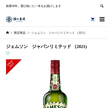
創業90年。選び抜いた一本をお届けします


限定商品
ジェムソン ジャパンリミテッド （2021)
ジェムソン ジャパンリミテッド （2021)
S
L
D
O
U
O
T