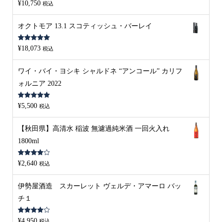
5段階中
5.00
¥
10,750
税込
の評価
オクトモア 13.1 スコティッシュ・バーレイ
5段階中
5.00
¥
18,073
税込
の評価
ワイ・バイ・ヨシキ シャルドネ “アンコール” カリフ
ォルニア 2022
5段階中
5.00
¥
5,500
税込
の評価
【秋田県】高清水 稲波 無濾過純米酒 一回火入れ
1800ml
5段階中
¥
2,640
税込
4.00
の評
価
伊勢屋酒造 スカーレット ヴェルデ・アマーロ バッ
チ１
5段階中
¥
4,950
税込