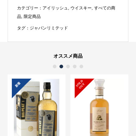
カテゴリー：
アイリッシュ
,
ウイスキー
,
すべての商
品
,
限定商品
タグ：
ジャパンリミテッド
オススメ商品
1
2
3
4
5
S
L
D
O
U
新着
O
T