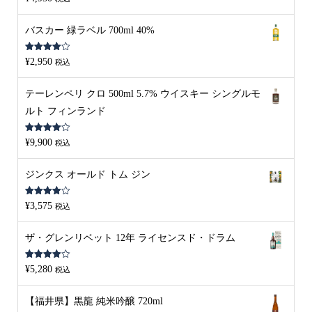
4.00
の評
価
バスカー 緑ラベル 700ml 40%
5段階中
¥
2,950
税込
4.00
の評
価
テーレンペリ クロ 500ml 5.7% ウイスキー シングルモ
ルト フィンランド
5段階中
¥
9,900
税込
4.00
の評
価
ジンクス オールド トム ジン
5段階中
¥
3,575
税込
4.00
の評
価
ザ・グレンリベット 12年 ライセンスド・ドラム
5段階中
¥
5,280
税込
4.00
の評
価
【福井県】黒龍 純米吟醸 720ml