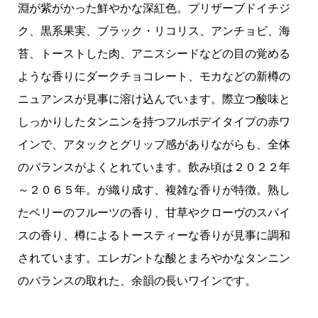
淵が紫がかった鮮やかな深紅色。プリザーブドイチジ
ク、黒系果実、ブラック・リコリス、アンチョビ、海
苔、トーストした肉、アニスシードなどの目の覚める
ような香りにダークチョコレート、モカなどの新樽の
ニュアンスが見事に溶け込んでいます。際立つ酸味と
しっかりしたタンニンを持つフルボデイタイプの赤ワ
インで、アタックとグリップ感がありながらも、全体
のバランスがよくとれています。飲み頃は２０２２年
～２０６５年。が織り成す、複雑な香りが特徴。熟し
たベリーのフルーツの香り、甘草やクローヴのスパイ
スの香り、樽によるトースティーな香りが見事に調和
されています。エレガントな酸とまろやかなタンニン
のバランスの取れた、余韻の長いワインです。