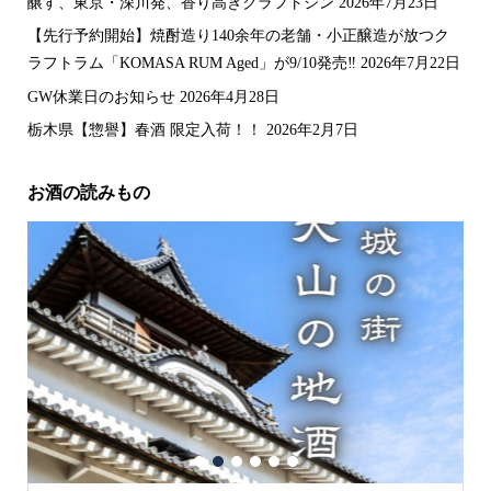
醸す、東京・深川発、香り高きクラフトジン
2026年7月23日
【先行予約開始】焼酎造り140余年の老舗・小正醸造が放つク
ラフトラム「KOMASA RUM Aged」が9/10発売‼️
2026年7月22日
GW休業日のお知らせ
2026年4月28日
栃木県【惣譽】春酒 限定入荷！！
2026年2月7日
お酒の読みもの
1
2
3
4
5
6