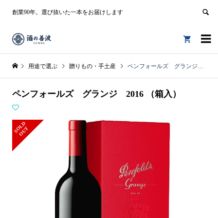
創業90年。選び抜いた一本をお届けします


用途で選ぶ
贈りもの・手土産
ペンフォールズ グランジ 2016 （箱入）
ペンフォールズ グランジ 2016 （箱入）
S
L
D
O
U
O
T