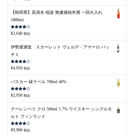
の評価
【秋田県】高清水 稲波 無濾過純米酒 一回火入れ
1800ml
5段階中
¥
2,640
税込
4.00
の評
価
伊勢屋酒造 スカーレット ヴェルデ・アマーロ バッ
チ１
5段階中
¥
4,950
税込
4.00
の評
価
バスカー 緑ラベル 700ml 40%
5段階中
¥
2,950
税込
4.00
の評
価
テーレンペリ クロ 500ml 5.7% ウイスキー シングルモ
ルト フィンランド
5段階中
¥
9,900
税込
4.00
の評