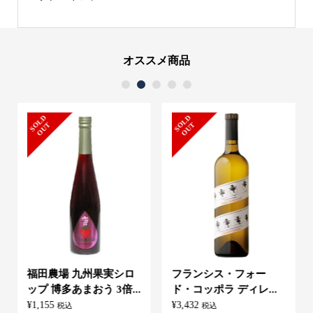
オススメ商品
1
2
3
4
5
S
L
D
O
U
S
L
D
O
U
O
T
O
T
福田農場 九州果実シロ
フランシス・フォー
ップ 博多あまおう 3倍...
ド・コッポラ ディレ...
¥
1,155
¥
3,432
税込
税込