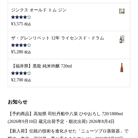
価
ジンクス オールド トム ジン
5段階中
¥
3,575
税込
4.00
の評
価
ザ・グレンリベット 12年 ライセンスド・ドラム
5段階中
¥
5,280
税込
4.00
の評
価
【福井県】黒龍 純米吟醸 720ml
5段階中
¥
2,700
税込
4.00
の評
価
お知らせ
【予約商品】高知県 司牡丹船中八策 ひやおろし 720/1800ml
(2026年9月10日 蔵元出荷予定・順次出荷)
2026年8月4日
【新入荷】伝統の技術を進化させた「ニューツブロ蒸留器」で