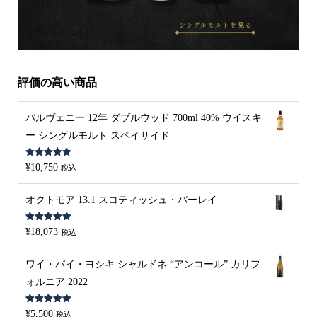
評価の高い商品
バルヴェニー 12年 ダブルウッド 700ml 40% ウイスキ
ー シングルモルト スペイサイド
5段階中
5.00
¥
10,750
税込
の評価
オクトモア 13.1 スコティッシュ・バーレイ
5段階中
5.00
¥
18,073
税込
の評価
ワイ・バイ・ヨシキ シャルドネ “アンコール” カリフ
ォルニア 2022
5段階中
5.00
¥
5,500
税込