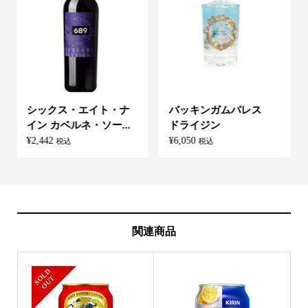
シックス・エイト・ナ
バッキンガムパレス
イン カベルネ・ソー...
ドライジン
¥
2,442
¥
6,050
税込
税込
関連商品
S
L
D
O
U
O
T