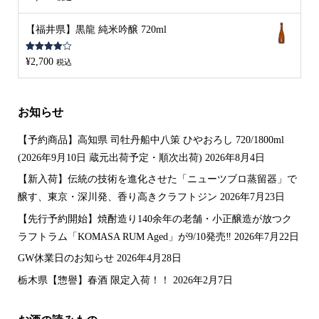
4.00
の評
価
【福井県】黒龍 純米吟醸 720ml
5段階中
¥
2,700
税込
4.00
の評
価
お知らせ
【予約商品】高知県 司牡丹船中八策 ひやおろし 720/1800ml
(2026年9月10日 蔵元出荷予定・順次出荷)
2026年8月4日
【新入荷】伝統の技術を進化させた「ニューツブロ蒸留器」で
醸す、東京・深川発、香り高きクラフトジン
2026年7月23日
【先行予約開始】焼酎造り140余年の老舗・小正醸造が放つク
ラフトラム「KOMASA RUM Aged」が9/10発売‼️
2026年7月22日
GW休業日のお知らせ
2026年4月28日
栃木県【惣譽】春酒 限定入荷！！
2026年2月7日