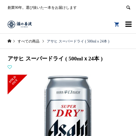
創業90年。選び抜いた一本をお届けします


すべての商品
アサヒ スーパードライ ( 500mlｘ24本 )
アサヒ スーパードライ ( 500mlｘ24本 )
S
L
D
O
U
O
T