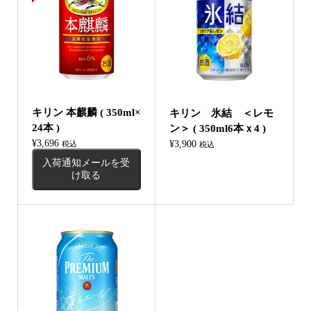
キリン 本麒麟 ( 350ml×
キリン 氷結 ＜レモ
24本 )
ン＞ ( 350ml6本ｘ4 )
¥
3,696
¥
3,900
税込
税込
入荷通知メールを受
け取る