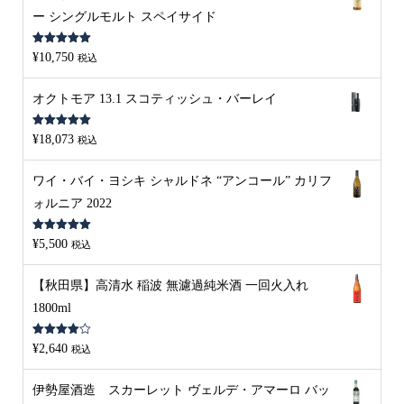
ー シングルモルト スペイサイド
5段階中
5.00
¥
10,750
税込
の評価
オクトモア 13.1 スコティッシュ・バーレイ
5段階中
5.00
¥
18,073
税込
の評価
ワイ・バイ・ヨシキ シャルドネ “アンコール” カリフ
ォルニア 2022
5段階中
5.00
¥
5,500
税込
の評価
【秋田県】高清水 稲波 無濾過純米酒 一回火入れ
1800ml
5段階中
¥
2,640
税込
4.00
の評
価
伊勢屋酒造 スカーレット ヴェルデ・アマーロ バッ