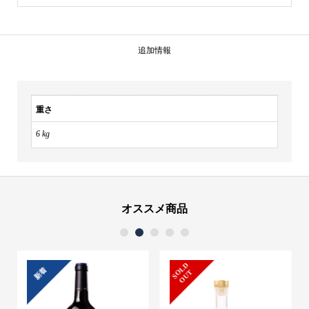
追加情報
重さ
6 kg
オススメ商品
1
2
3
4
5
S
L
D
O
U
新着
O
T