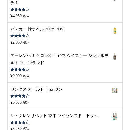
チ１
5段階中
¥
4,950
税込
4.00
の評
価
バスカー 緑ラベル 700ml 40%
5段階中
¥
2,950
税込
4.00
の評
価
テーレンペリ クロ 500ml 5.7% ウイスキー シングルモ
ルト フィンランド
5段階中
¥
9,900
税込
4.00
の評
価
ジンクス オールド トム ジン
5段階中
¥
3,575
税込
4.00
の評
価
ザ・グレンリベット 12年 ライセンスド・ドラム
5段階中
¥
5,280
税込