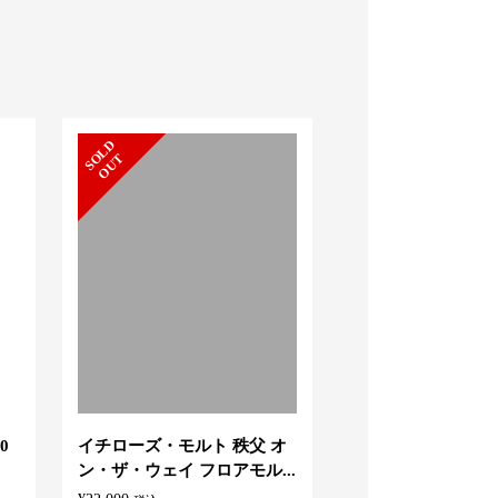
S
L
D
O
U
S
L
D
O
U
O
T
O
T
0
イチローズ・モルト 秩父 オ
ザ・ゴールドロン
ン・ザ・ウェイ フロアモル...
ストレングス エディ