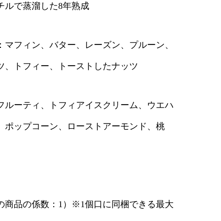
ン
チルで蒸溜した8年熟成
コ
ー
：マフィン、バター、レーズン、プルーン、
ン
ウ
ツ、トフィー、トーストしたナッツ
イ
ス
キ
フルーティ、トフィアイスクリーム、ウエハ
ー
、ポップコーン、ローストアーモンド、桃
30
45
個
の商品の係数：1）※1個口に同梱できる最大