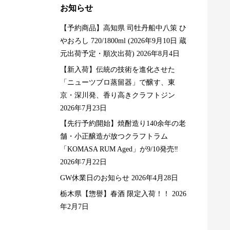
お知らせ
【予約商品】高知県 司牡丹船中八策 ひ
やおろし 720/1800ml (2026年9月10日 蔵
元出荷予定・順次出荷)
2026年8月4日
S
L
D
O
U
【新入荷】伝統の技術を進化させた
O
T
「ニューツブロ蒸留器」で醸す、東
京・深川発、香り高きクラフトジン
2026年7月23日
【先行予約開始】焼酎造り140余年の老
舗・小正醸造が放つクラフトラム
「KOMASA RUM Aged」が9/10発売‼️
2026年7月22日
GW休業日のお知らせ
2026年4月28日
栃木県【惣譽】春酒 限定入荷！！
2026
京都】多満自慢 佳撰 多
ドーバー パストリーゼ77 5
年2月7日
慢 無糖加 1800ml
00ml ＜スプレーヘッド付...