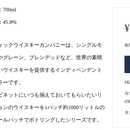
700ml
45.8%
¥
ィックウイスキーカンパニーは、シングルモ
在
やグレーン、ブレンデッドなど、世界の素晴
ブ
テ
いウイスキーを提供するインディペンデント
ィ
ラーです。
S
ッ
ク
カ
ビネットにいつも揃えておいてもらいたいリ
ウ
の
ョンのウイスキーを1バッチ約1000リットルの
イ
タ
ス
ールバッチでボトリングしたシリーズです。
キ