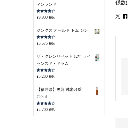
係数
ィンランド
5段階中
¥
9,900
税込
4.00
の評
価
ジンクス オールド トム ジン
5段階中
¥
3,575
税込
4.00
の評
価
ザ・グレンリベット 12年 ライ
センスド・ドラム
5段階中
¥
5,280
税込
4.00
の評
価
【福井県】黒龍 純米吟醸
720ml
5段階中
¥
2,700
税込
4.00
の評
価