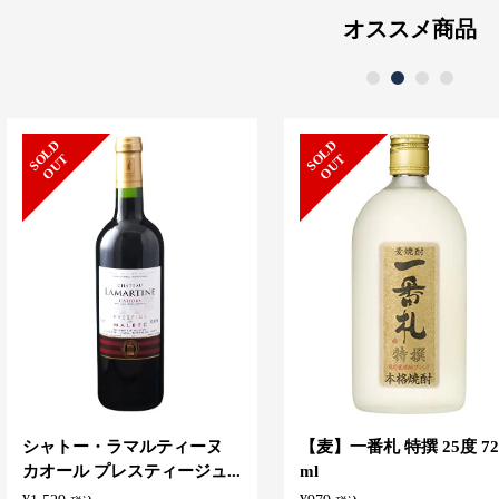
オススメ商品
1
2
3
4
S
L
D
O
U
S
L
D
O
U
O
T
O
T
シャトー・ラマルティーヌ
【麦】一番札 特撰 25度 72
カオール プレスティージュ...
ml