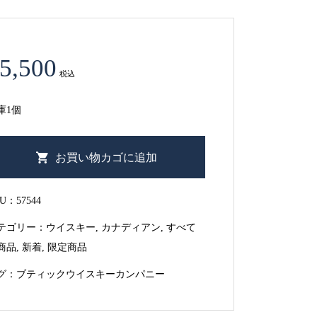
5,500
税込
庫1個
お買い物カゴに追加
KU：
57544
テゴリー：
ウイスキー
,
カナディアン
,
すべて
商品
,
新着
,
限定商品
グ：
ブティックウイスキーカンパニー