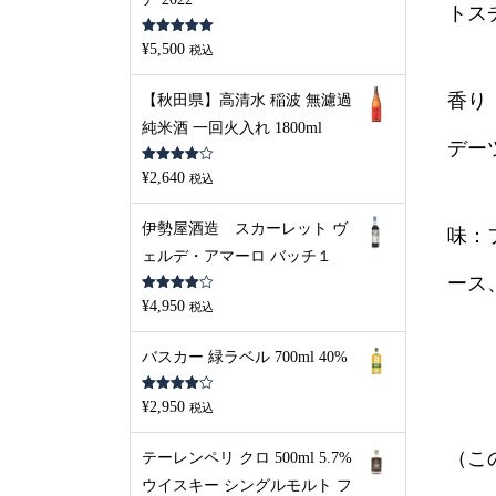
トス
5段階中
5.00
¥
5,500
税込
の評価
香り
【秋田県】高清水 稲波 無濾過
純米酒 一回火入れ 1800ml
デー
5段階中
¥
2,640
税込
4.00
の評
価
伊勢屋酒造 スカーレット ヴ
味：
ェルデ・アマーロ バッチ１
ース
5段階中
¥
4,950
税込
4.00
の評
価
バスカー 緑ラベル 700ml 40%
5段階中
¥
2,950
税込
4.00
の評
価
（こ
テーレンペリ クロ 500ml 5.7%
ウイスキー シングルモルト フ