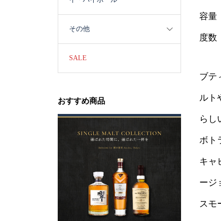
容量：
その他
度数：
SALE
ブテ
ルト
おすすめ商品
らし
ボト
キャ
ージ
スモ