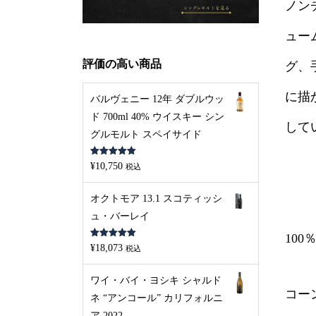
ノン
ュー
評価の高い商品
グ、
に描
バルヴェニー 12年 ダブルウッ
ド 700ml 40% ウイスキー シン
して
グルモルト スペイサイド
5段階中
5.00
¥
10,750
税込
の評価
オクトモア 13.1 スコティッシ
ュ・バーレイ
10
5段階中
5.00
¥
18,073
税込
の評価
ワイ・バイ・ヨシキ シャルド
コー
ネ “アンコール” カリフォルニ
ア 2022