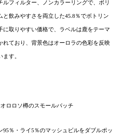
チルフィルター、ノンカラーリングで、ボリ
ー
カ
ムと飲みやすさを両立した45.8％でボトリン
ン
手に取りやすい価格で、ラベルは鹿をテーマ
パ
ニ
かれており、背景色はオーロラの色彩を反映
ー
バ
います。
フ
ェ
ッ
カ
0％オロロソ樽のスモールバッチ
ナ
デ
ィ
ン95％・ライ5％のマッシュビルをダブルポッ
ア