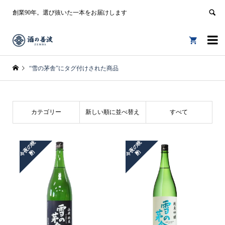
創業90年。選び抜いた一本をお届けします


“雪の茅舎”にタグ付けされた商品
カテゴリー
新しい順に並べ替え
すべて
今
夜
の
晩
今
夜
の
晩
酌
酌