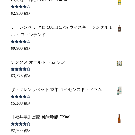
5段階中
¥
2,950
税込
4.00
の評
価
テーレンペリ クロ 500ml 5.7% ウイスキー シングルモ
ルト フィンランド
5段階中
¥
9,900
税込
4.00
の評
価
ジンクス オールド トム ジン
5段階中
¥
3,575
税込
4.00
の評
価
ザ・グレンリベット 12年 ライセンスド・ドラム
5段階中
¥
5,280
税込
4.00
の評
価
【福井県】黒龍 純米吟醸 720ml
5段階中
¥
2,700
税込
4.00
の評