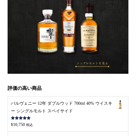
評価の高い商品
バルヴェニー 12年 ダブルウッド 700ml 40% ウイスキ
ー シングルモルト スペイサイド
5段階中
5.00
¥
10,750
税込
の評価