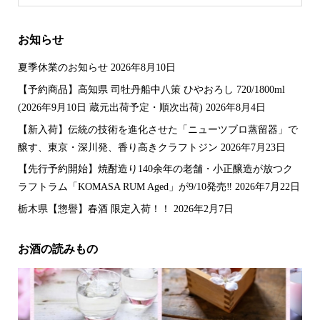
価
お知らせ
夏季休業のお知らせ
2026年8月10日
【予約商品】高知県 司牡丹船中八策 ひやおろし 720/1800ml
(2026年9月10日 蔵元出荷予定・順次出荷)
2026年8月4日
【新入荷】伝統の技術を進化させた「ニューツブロ蒸留器」で
醸す、東京・深川発、香り高きクラフトジン
2026年7月23日
【先行予約開始】焼酎造り140余年の老舗・小正醸造が放つク
ラフトラム「KOMASA RUM Aged」が9/10発売‼️
2026年7月22日
栃木県【惣譽】春酒 限定入荷！！
2026年2月7日
お酒の読みもの