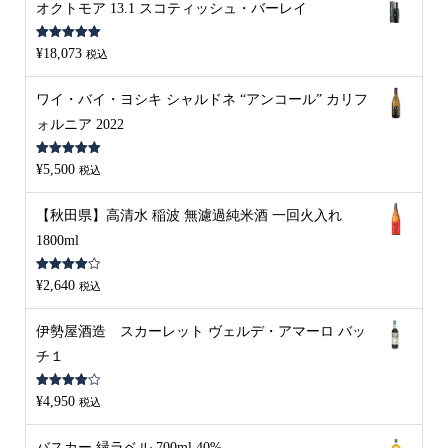
オクトモア 13.1 スコティッシュ・バーレイ
5段階中
5.00
¥
18,073
税込
の評価
ワイ・バイ・ヨシキ シャルドネ “アンコール” カリフ
ォルニア 2022
5段階中
5.00
¥
5,500
税込
の評価
【秋田県】高清水 稲波 無濾過純米酒 一回火入れ
1800ml
5段階中
¥
2,640
税込
4.00
の評
価
伊勢屋酒造 スカーレット ヴェルデ・アマーロ バッ
チ１
5段階中
¥
4,950
税込
4.00
の評
価
バスカー 緑ラベル 700ml 40%