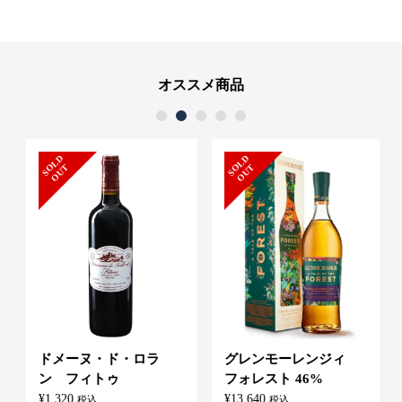
オススメ商品
1
2
3
4
5
S
L
D
O
U
S
L
D
O
U
O
T
O
T
ドメーヌ・ド・ロラ
グレンモーレンジィ
ン フィトゥ
フォレスト 46%
¥
1,320
¥
13,640
税込
税込