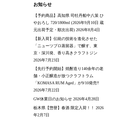
お知らせ
【予約商品】高知県 司牡丹船中八策 ひ
やおろし 720/1800ml (2026年9月10日 蔵
元出荷予定・順次出荷)
2026年8月4日
【新入荷】伝統の技術を進化させた
「ニューツブロ蒸留器」で醸す、東
京・深川発、香り高きクラフトジン
2026年7月23日
【先行予約開始】焼酎造り140余年の老
舗・小正醸造が放つクラフトラム
「KOMASA RUM Aged」が9/10発売‼️
2026年7月22日
GW休業日のお知らせ
2026年4月28日
栃木県【惣譽】春酒 限定入荷！！
2026
年2月7日