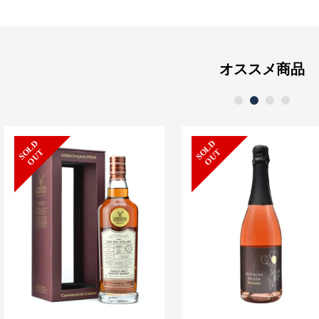
オススメ商品
1
2
3
4
S
L
D
O
U
S
L
D
O
U
O
T
O
T