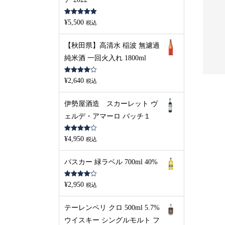
ガス・デル・サス マバ
ベンリアック 10年 700ml 4
5段階中
5.00
¥
5,500
フリーダム FREEDOM ...
3%
税込
の評価
元
現
00
¥
2,400
¥
5,170
税込
税込
【秋田県】高清水 稲波 無濾過
の
在
純米酒 一回火入れ 1800ml
価
の
格
価
5段階中
¥
2,640
税込
4.00
の評
は
格
価
¥3,200
は
伊勢屋酒造 スカーレット ヴ
で
¥2,400
ェルデ・アマーロ バッチ１
し
で
た。
す。
5段階中
¥
4,950
税込
4.00
の評
価
バスカー 緑ラベル 700ml 40%
5段階中
¥
2,950
税込
4.00
の評
価
テーレンペリ クロ 500ml 5.7%
ウイスキー シングルモルト フ