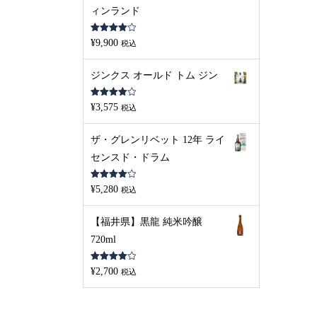
ィンランド
5段階中
¥
9,900
税込
4.00
の評
価
ジンクス オールド トム ジン
5段階中
¥
3,575
税込
4.00
の評
価
ザ・グレンリベット 12年 ライ
センスド・ドラム
5段階中
¥
5,280
税込
4.00
の評
価
【福井県】黒龍 純米吟醸
720ml
5段階中
¥
2,700
税込
4.00
の評
価