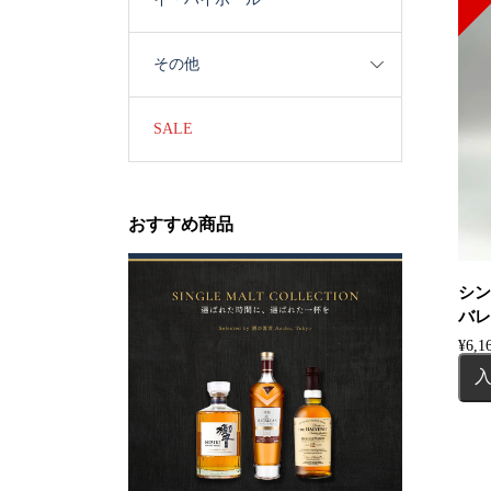
その他
SALE
おすすめ商品
シン
バレ
¥
6,1