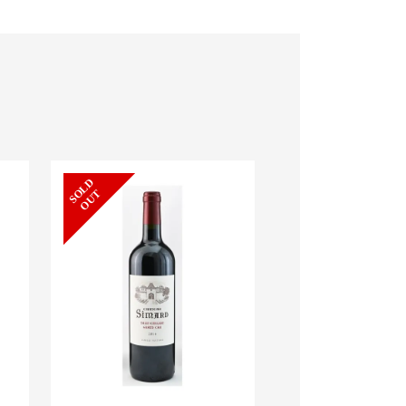
S
L
D
O
U
新着
O
T