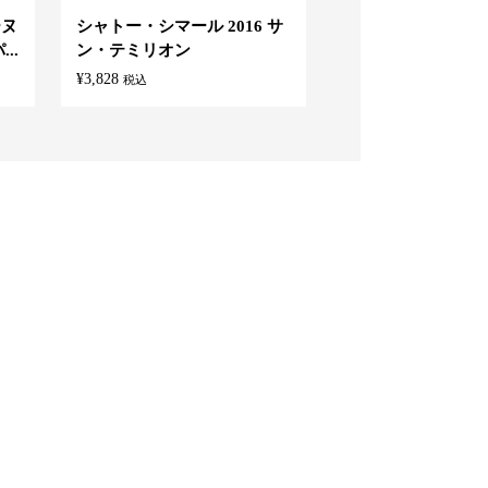
ーヌ
シャトー・シマール 2016 サ
伊勢屋酒造 スカ
..
ン・テミリオン
オレンジアマーロ （
¥
3,828
¥
4,180
税込
税込