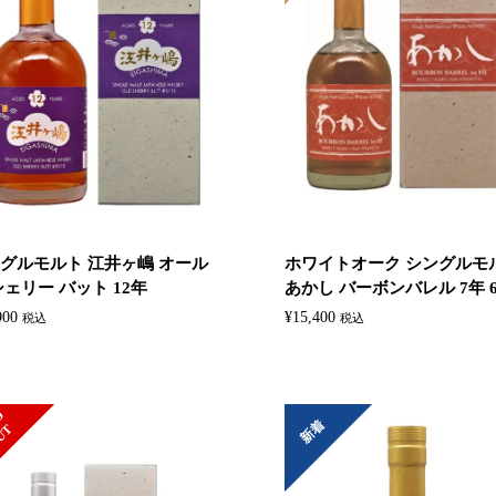
グルモルト 江井ヶ嶋 オール
ホワイトオーク シングルモ
シェリー バット 12年
あかし バーボンバレル 7年 60
900
¥
15,400
税込
税込
S
L
D
O
U
新着
O
T