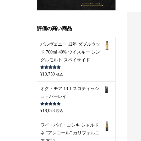
評価の高い商品
バルヴェニー 12年 ダブルウッ
ド 700ml 40% ウイスキー シン
グルモルト スペイサイド
S
L
D
O
U
S
L
D
O
U
O
T
O
T
5段階中
5.00
¥
10,750
税込
の評価
オクトモア 13.1 スコティッシ
ュ・バーレイ
5段階中
5.00
¥
18,073
税込
の評価
ワイ・バイ・ヨシキ シャルド
ネ “アンコール” カリフォルニ
ア 2022