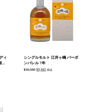
ディ
シングルモルト 江井ヶ嶋 バーボ
..
ンバレル 7年
元
現
¥
10,560
¥
9,845
税込
の
在
価
の
格
価
は
格
¥10,560
は
で
¥9,845