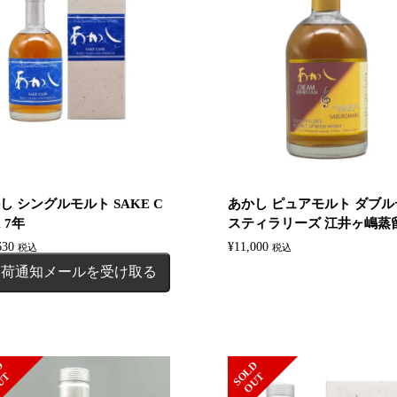
し シングルモルト SAKE C
あかし ピュアモルト ダブル
 7年
スティラリーズ 江井ヶ嶋蒸留.
630
¥
11,000
税込
税込
入荷通知メールを受け取る
S
L
D
O
U
S
L
D
O
U
O
T
O
T