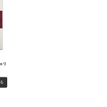
し
で
た。
す。
ェリ
る