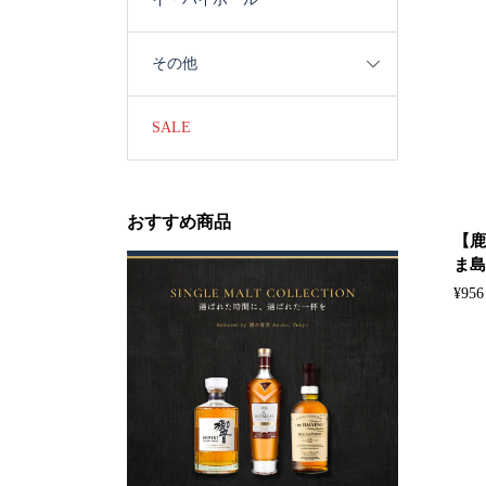
その他
SALE
おすすめ商品
【鹿
ま島美
¥
956