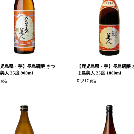
児島県・芋】長島研醸 さつ
【鹿児島県・芋】長島研醸 
人 25度 900ml
ま島美人 25度 1800ml
¥
1,817
税込
税込