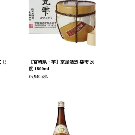
くじ
【宮崎県・芋】京屋酒造 甕雫 20
度 1800ml
¥
5,940
税込