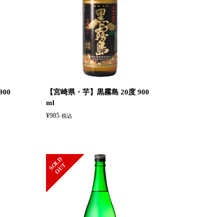
00
【宮崎県・芋】黒霧島 20度 900
ml
¥
985
税込
S
L
D
O
U
O
T