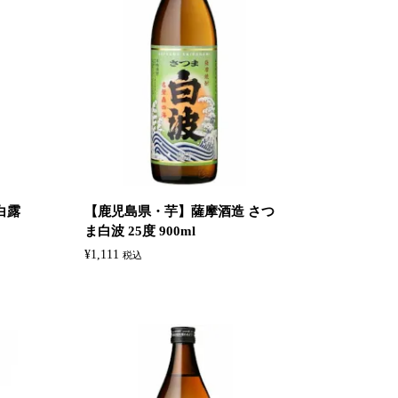
白露
【鹿児島県・芋】‎薩摩酒造 さつ
ま白波 25度 900ml
¥
1,111
税込