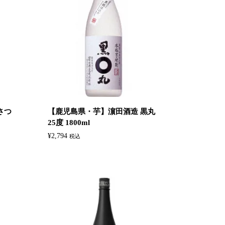
さつ
【鹿児島県・芋】濵田酒造 黒丸
25度 1800ml
¥
2,794
税込