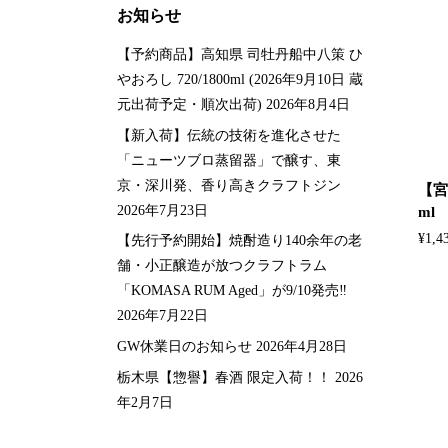
お知らせ
【予約商品】高知県 司牡丹船中八策 ひ
やおろし 720/1800ml (2026年9月10日 蔵
元出荷予定・順次出荷)
2026年8月4日
【新入荷】伝統の技術を進化させた
「ニューツブロ蒸留器」で醸す、東
京・深川発、香り高きクラフトジン
【宮
2026年7月23日
ml
¥
1,4
【先行予約開始】焼酎造り140余年の老
舗・小正醸造が放つクラフトラム
「KOMASA RUM Aged」が9/10発売‼️
2026年7月22日
GW休業日のお知らせ
2026年4月28日
栃木県【惣譽】春酒 限定入荷！！
2026
年2月7日