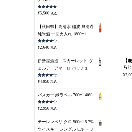
5段階中
5.00
¥
5,500
税込
の評価
【秋田県】高清水 稲波 無濾過
純米酒 一回火入れ 1800ml
5段階中
¥
2,640
税込
4.00
の評
価
【鹿
伊勢屋酒造 スカーレット ヴ
らじま
ェルデ・アマーロ バッチ１
¥
2,0
5段階中
¥
4,950
税込
4.00
の評
価
バスカー 緑ラベル 700ml 40%
5段階中
¥
2,950
税込
4.00
の評
価
テーレンペリ クロ 500ml 5.7%
ウイスキー シングルモルト フ