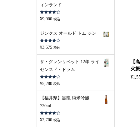
ィンランド
5段階中
¥
9,900
税込
4.00
の評
価
ジンクス オールド トム ジン
5段階中
¥
3,575
税込
4.00
の評
価
ザ・グレンリベット 12年 ライ
【高
火振 
センスド・ドラム
¥
1,5
5段階中
¥
5,280
税込
4.00
の評
価
【福井県】黒龍 純米吟醸
720ml
5段階中
¥
2,700
税込
4.00
の評
価