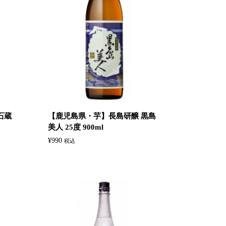
石蔵
【鹿児島県・芋】長島研醸 黒島
美人 25度 900ml
¥
990
税込