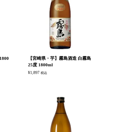
800
【宮崎県・芋】霧島酒造 白霧島
25度 1800ml
¥
1,897
税込