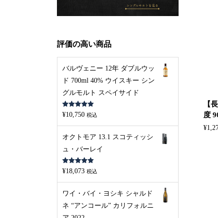
評価の高い商品
バルヴェニー 12年 ダブルウッ
ド 700ml 40% ウイスキー シン
グルモルト スペイサイド
【長
5段階中
5.00
¥
10,750
度 9
税込
の評価
¥
1,2
オクトモア 13.1 スコティッシ
ュ・バーレイ
5段階中
5.00
¥
18,073
税込
の評価
ワイ・バイ・ヨシキ シャルド
ネ “アンコール” カリフォルニ
ア 2022