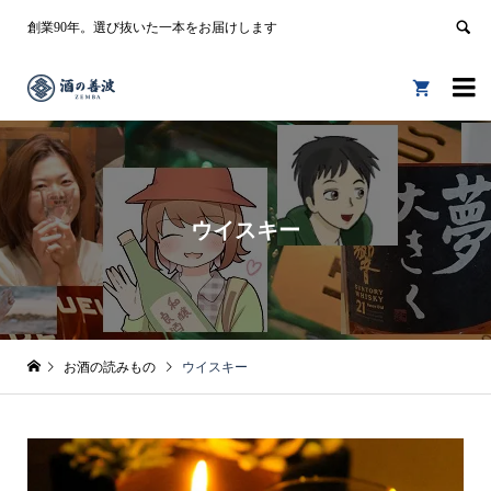
創業90年。選び抜いた一本をお届けします


ウイスキー
お酒の読みもの
ウイスキー