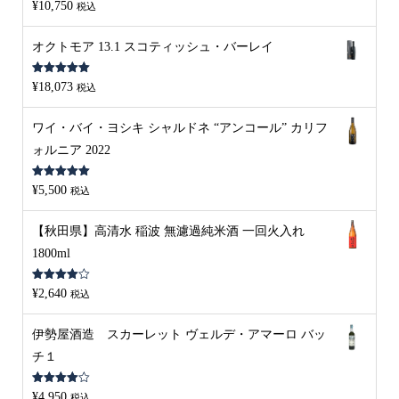
5段階中
5.00
¥
10,750
税込
の評価
オクトモア 13.1 スコティッシュ・バーレイ
5段階中
5.00
¥
18,073
税込
の評価
ワイ・バイ・ヨシキ シャルドネ “アンコール” カリフ
ォルニア 2022
5段階中
5.00
¥
5,500
税込
の評価
【秋田県】高清水 稲波 無濾過純米酒 一回火入れ
1800ml
5段階中
¥
2,640
税込
4.00
の評
価
伊勢屋酒造 スカーレット ヴェルデ・アマーロ バッ
チ１
5段階中
¥
4,950
税込