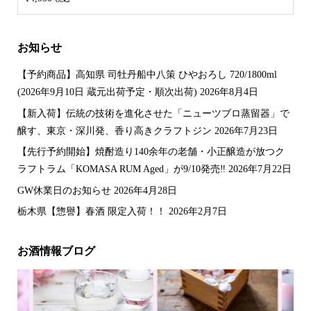
4.00
の評
価
お知らせ
【予約商品】高知県 司牡丹船中八策 ひやおろし 720/1800ml
(2026年9月10日 蔵元出荷予定・順次出荷)
2026年8月4日
【新入荷】伝統の技術を進化させた「ニューツブロ蒸留器」で
醸す、東京・深川発、香り高きクラフトジン
2026年7月23日
【先行予約開始】焼酎造り140余年の老舗・小正醸造が放つク
ラフトラム「KOMASA RUM Aged」が9/10発売‼️
2026年7月22日
GW休業日のお知らせ
2026年4月28日
栃木県【惣譽】春酒 限定入荷！！
2026年2月7日
お酒情報ブログ