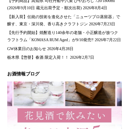
【予約商品】高知県 司牡丹船中八策 ひやおろし 720/1800ml
(2026年9月10日 蔵元出荷予定・順次出荷)
2026年8月4日
【新入荷】伝統の技術を進化させた「ニューツブロ蒸留器」で
醸す、東京・深川発、香り高きクラフトジン
2026年7月23日
【先行予約開始】焼酎造り140余年の老舗・小正醸造が放つク
ラフトラム「KOMASA RUM Aged」が9/10発売‼️
2026年7月22日
GW休業日のお知らせ
2026年4月28日
栃木県【惣譽】春酒 限定入荷！！
2026年2月7日
お酒情報ブログ