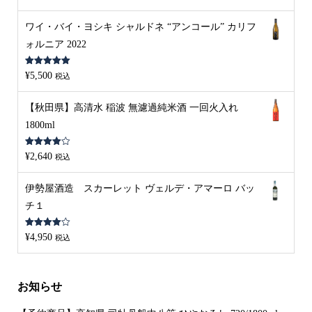
の評価
ワイ・バイ・ヨシキ シャルドネ “アンコール” カリフ
ォルニア 2022
5段階中
5.00
¥
5,500
税込
の評価
【秋田県】高清水 稲波 無濾過純米酒 一回火入れ
1800ml
5段階中
¥
2,640
税込
4.00
の評
価
伊勢屋酒造 スカーレット ヴェルデ・アマーロ バッ
チ１
5段階中
¥
4,950
税込
4.00
の評
価
お知らせ