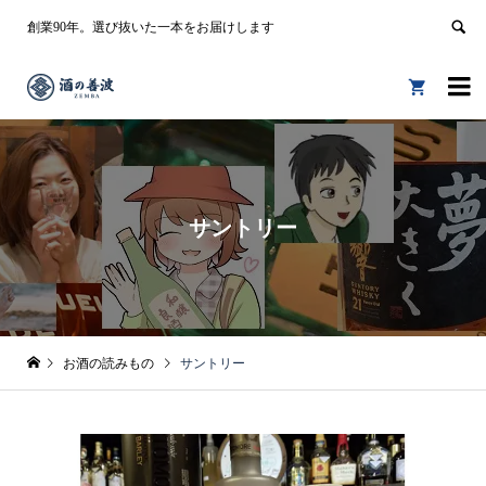
創業90年。選び抜いた一本をお届けします


サントリー
お酒の読みもの
サントリー