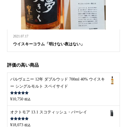
2021.07.17
ウイスキーコラム「明けない夜はない」
評価の高い商品
バルヴェニー 12年 ダブルウッド 700ml 40% ウイスキ
ー シングルモルト スペイサイド
5段階中
5.00
¥
10,750
税込
の評価
オクトモア 13.1 スコティッシュ・バーレイ
5段階中
5.00
¥
18,073
税込