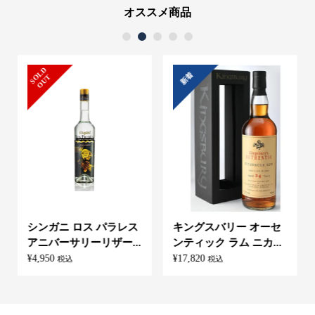
オススメ商品
1
2
3
4
5
S
L
D
O
U
新着
O
T
シンガニ ロス パラレス
キングスバリー オーセ
アニバーサリーリザー...
ンティック ラム ニカ...
¥
4,950
¥
17,820
税込
税込