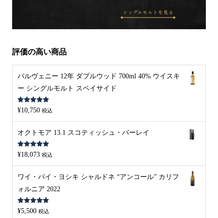
評価の高い商品
バルヴェニー 12年 ダブルウッド 700ml 40% ウイスキ
ー シングルモルト スペイサイド
5段階中
5.00
¥
10,750
税込
の評価
オクトモア 13.1 スコティッシュ・バーレイ
5段階中
5.00
¥
18,073
税込
の評価
ワイ・バイ・ヨシキ シャルドネ “アンコール” カリフ
ォルニア 2022
5段階中
5.00
¥
5,500
税込
の評価