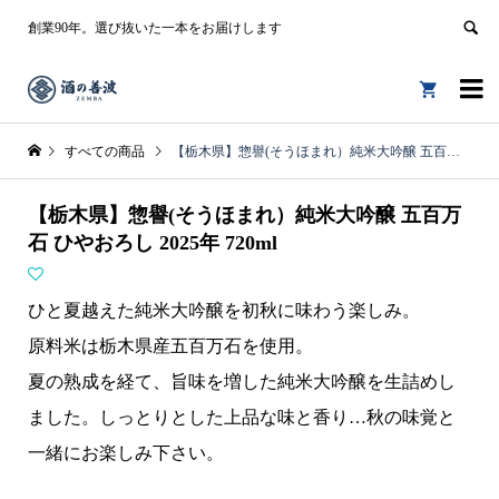
創業90年。選び抜いた一本をお届けします


すべての商品
【栃木県】惣譽(そうほまれ）純米大吟醸 五百万石 ひやおろし 2025年 720ml
【栃木県】惣譽(そうほまれ）純米大吟醸 五百万
石 ひやおろし 2025年 720ml
ひと夏越えた純米大吟醸を初秋に味わう楽しみ。
原料米は栃木県産五百万石を使用。
夏の熟成を経て、旨味を増した純米大吟醸を生詰めし
ました。しっとりとした上品な味と香り…秋の味覚と
一緒にお楽しみ下さい。