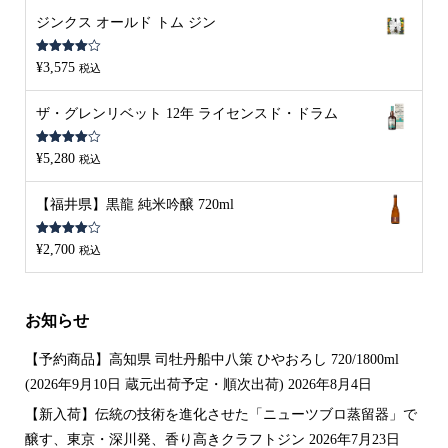
ジンクス オールド トム ジン
5段階中
¥
3,575
税込
4.00
の評
価
ザ・グレンリベット 12年 ライセンスド・ドラム
5段階中
¥
5,280
税込
4.00
の評
価
【福井県】黒龍 純米吟醸 720ml
5段階中
¥
2,700
税込
4.00
の評
価
お知らせ
【予約商品】高知県 司牡丹船中八策 ひやおろし 720/1800ml
(2026年9月10日 蔵元出荷予定・順次出荷)
2026年8月4日
【新入荷】伝統の技術を進化させた「ニューツブロ蒸留器」で
醸す、東京・深川発、香り高きクラフトジン
2026年7月23日