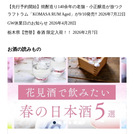
【先行予約開始】焼酎造り140余年の老舗・小正醸造が放つク
ラフトラム「KOMASA RUM Aged」が9/10発売‼️
2026年7月22日
GW休業日のお知らせ
2026年4月28日
栃木県【惣譽】春酒 限定入荷！！
2026年2月7日
お酒の読みもの
1
2
3
4
5
6