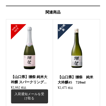
関連商品
今
夜
の
晩
S
L
D
O
U
O
T
酌
【山口県】獺祭 純米大
【山口県】獺祭 純米
吟醸 スパークリング...
大吟醸45 720ml
¥
2,662
¥
2,475
税込
税込
入荷通知メールを受
け取る