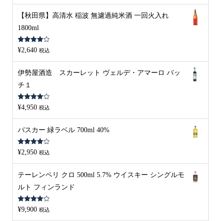
【秋田県】高清水 稲波 無濾過純米酒 一回火入れ
1800ml
5段階中
¥
2,640
税込
4.00
の評
価
伊勢屋酒造 スカーレット ヴェルデ・アマーロ バッ
チ１
5段階中
¥
4,950
税込
4.00
の評
価
バスカー 緑ラベル 700ml 40%
5段階中
¥
2,950
税込
4.00
の評
価
テーレンペリ クロ 500ml 5.7% ウイスキー シングルモ
ルト フィンランド
5段階中
¥
9,900
税込
4.00
の評
価